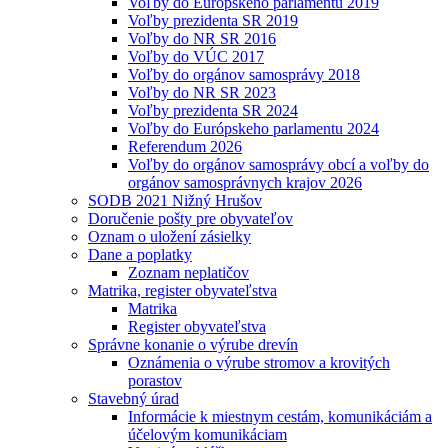
Voľby do Európskeho parlamentu 2019
Voľby prezidenta SR 2019
Voľby do NR SR 2016
Voľby do VÚC 2017
Voľby do orgánov samosprávy 2018
Voľby do NR SR 2023
Voľby prezidenta SR 2024
Voľby do Európskeho parlamentu 2024
Referendum 2026
Voľby do orgánov samosprávy obcí a voľby do
orgánov samosprávnych krajov 2026
SODB 2021 Nižný Hrušov
Doručenie pošty pre obyvateľov
Oznam o uložení zásielky
Dane a poplatky
Zoznam neplatičov
Matrika, register obyvateľstva
Matrika
Register obyvateľstva
Správne konanie o výrube drevín
Oznámenia o výrube stromov a krovitých
porastov
Stavebný úrad
Informácie k miestnym cestám, komunikáciám a
účelovým komunikáciam