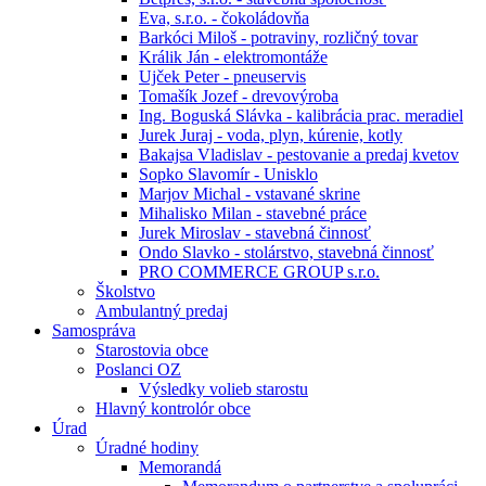
Eva, s.r.o. - čokoládovňa
Barkóci Miloš - potraviny, rozličný tovar
Králik Ján - elektromontáže
Ujček Peter - pneuservis
Tomašík Jozef - drevovýroba
Ing. Boguská Slávka - kalibrácia prac. meradiel
Jurek Juraj - voda, plyn, kúrenie, kotly
Bakajsa Vladislav - pestovanie a predaj kvetov
Sopko Slavomír - Unisklo
Marjov Michal - vstavané skrine
Mihalisko Milan - stavebné práce
Jurek Miroslav - stavebná činnosť
Ondo Slavko - stolárstvo, stavebná činnosť
PRO COMMERCE GROUP s.r.o.
Školstvo
Ambulantný predaj
Samospráva
Starostovia obce
Poslanci OZ
Výsledky volieb starostu
Hlavný kontrolór obce
Úrad
Úradné hodiny
Memorandá