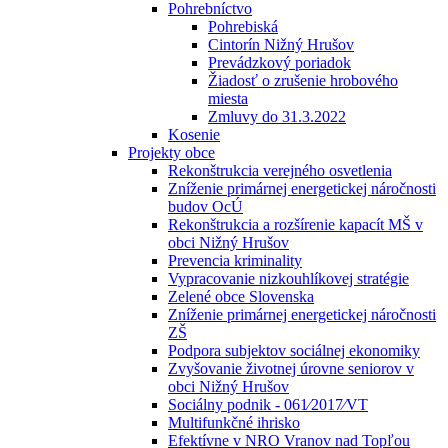
Pohrebníctvo
Pohrebiská
Cintorín Nižný Hrušov
Prevádzkový poriadok
Žiadosť o zrušenie hrobového
miesta
Zmluvy do 31.3.2022
Kosenie
Projekty obce
Rekonštrukcia verejného osvetlenia
Zníženie primárnej energetickej náročnosti
budov OcÚ
Rekonštrukcia a rozšírenie kapacít MŠ v
obci Nižný Hrušov
Prevencia kriminality
Vypracovanie nizkouhlíkovej stratégie
Zelené obce Slovenska
Zníženie primárnej energetickej náročnosti
ZŠ
Podpora subjektov sociálnej ekonomiky
Zvyšovanie životnej úrovne seniorov v
obci Nižný Hrušov
Sociálny podnik - 061⁄2017⁄VT
Multifunkčné ihrisko
Efektívne v NRO Vranov nad Topľou