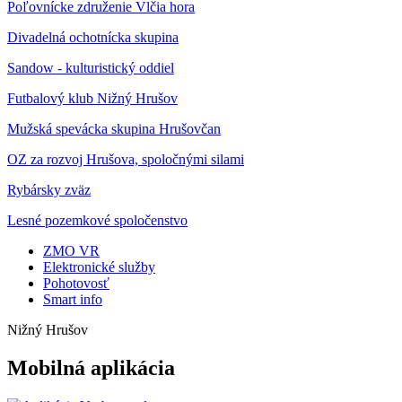
Poľovnícke združenie Vlčia hora
Divadelná ochotnícka skupina
Sandow - kulturistický oddiel
Futbalový klub Nižný Hrušov
Mužská spevácka skupina Hrušovčan
OZ za rozvoj Hrušova, spoločnými silami
Rybársky zväz
Lesné pozemkové spoločenstvo
ZMO VR
Elektronické služby
Pohotovosť
Smart info
Nižný Hrušov
Mobilná aplikácia