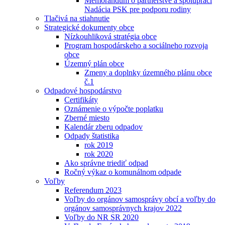
Memorandum o partnerstve a spolupráci
Nadácia PSK pre podporu rodiny
Tlačivá na stiahnutie
Strategické dokumenty obce
Nízkouhliková stratégia obce
Program hospodárskeho a sociálneho rozvoja
obce
Územný plán obce
Zmeny a doplnky územného plánu obce
č.1
Odpadové hospodárstvo
Certifikáty
Oznámenie o výpočte poplatku
Zberné miesto
Kalendár zberu odpadov
Odpady štatistika
rok 2019
rok 2020
Ako správne triediť odpad
Ročný výkaz o komunálnom odpade
Voľby
Referendum 2023
Voľby do orgánov samosprávy obcí a voľby do
orgánov samosprávnych krajov 2022
Voľby do NR SR 2020