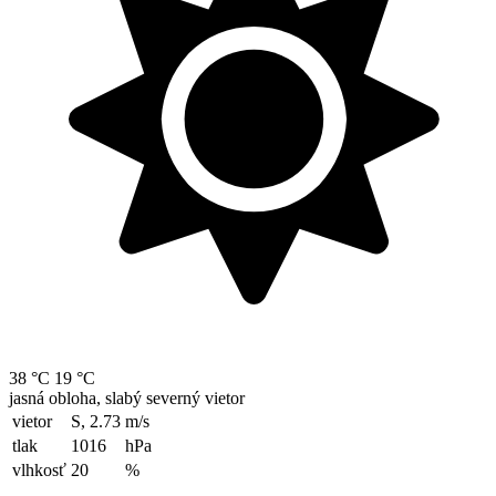
38 °C
19 °C
jasná obloha, slabý severný vietor
vietor
S, 2.73
m/s
tlak
1016
hPa
vlhkosť
20
%