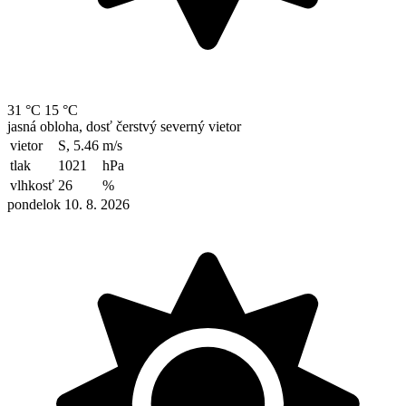
31 °C
15 °C
jasná obloha, dosť čerstvý severný vietor
vietor
S, 5.46
m/s
tlak
1021
hPa
vlhkosť
26
%
pondelok 10. 8. 2026