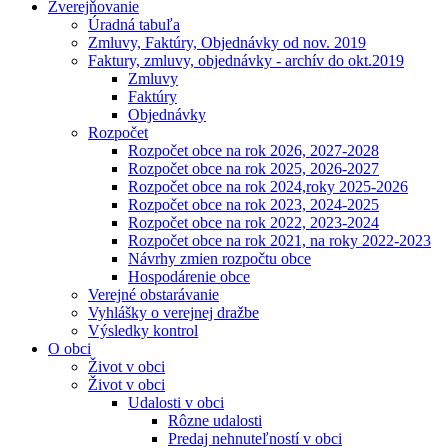
Zverejňovanie
Úradná tabuľa
Zmluvy, Faktúry, Objednávky od nov. 2019
Faktury, zmluvy, objednávky - archív do okt.2019
Zmluvy
Faktúry
Objednávky
Rozpočet
Rozpočet obce na rok 2026, 2027-2028
Rozpočet obce na rok 2025, 2026-2027
Rozpočet obce na rok 2024,roky 2025-2026
Rozpočet obce na rok 2023, 2024-2025
Rozpočet obce na rok 2022, 2023-2024
Rozpočet obce na rok 2021, na roky 2022-2023
Návrhy zmien rozpočtu obce
Hospodárenie obce
Verejné obstarávanie
Vyhlášky o verejnej dražbe
Výsledky kontrol
O obci
Život v obci
Život v obci
Udalosti v obci
Rôzne udalosti
Predaj nehnuteľností v obci