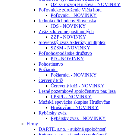
OZ za rozvoj Hrušova - NOVINKY
Poľovnícke združenie Vlčia hora
Poľovníci - NOVINKY
Jednota dôchodcov Slovenska
JDS - NOVINKY
Zväz zdravotne postihnutých
ZZP - NOVINKY
Slovenský zväz Sklerózy multiplex
SZSM - NOVINKY
Poľnohospodárske družstvo
PD - NOVINKY
Pohostinstvo
Požiarníci
Požiarníci - NOVINKY
Červený kríž
Čerevený kríž - NOVINKY
Lesné pozemkové spoločenstvo par. lesa
LPSPL - NOVINKY
Mužská spevácka skupina Hrušovčan
Hrušovčan - NOVINKY
Rybársky zväz
Rybársky zväz - NOVINKY
Firmy
DARTE, s.r.o. - aukčná spoločnosť
Betpres, s.r.o. - stavebná spoločnosť