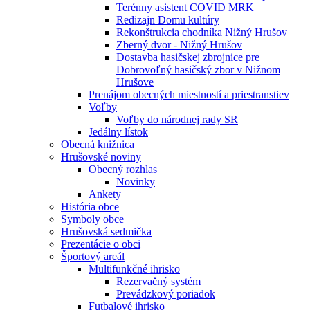
Terénny asistent COVID MRK
Redizajn Domu kultúry
Rekonštrukcia chodníka Nižný Hrušov
Zberný dvor - Nižný Hrušov
Dostavba hasičskej zbrojnice pre
Dobrovoľný hasičský zbor v Nižnom
Hrušove
Prenájom obecných miestností a priestranstiev
Voľby
Voľby do národnej rady SR
Jedálny lístok
Obecná knižnica
Hrušovské noviny
Obecný rozhlas
Novinky
Ankety
História obce
Symboly obce
Hrušovská sedmička
Prezentácie o obci
Športový areál
Multifunkčné ihrisko
Rezervačný systém
Prevádzkový poriadok
Futbalové ihrisko