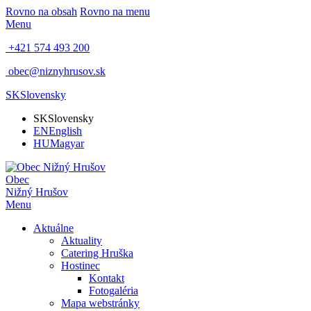
Rovno na obsah
Rovno na menu
Menu
+421 574 493 200
obec@niznyhrusov.sk
SK
Slovensky
SK
Slovensky
EN
English
HU
Magyar
Obec
Nižný Hrušov
Menu
Aktuálne
Aktuality
Catering Hruška
Hostinec
Kontakt
Fotogaléria
Mapa webstránky