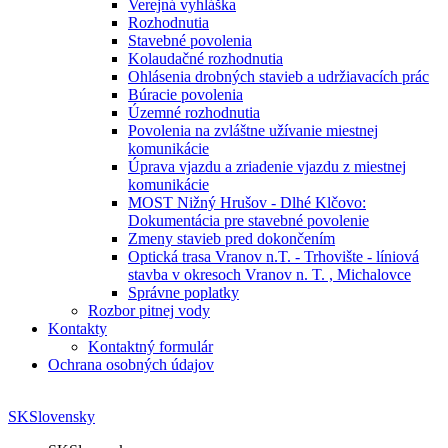
Verejná vyhláška
Rozhodnutia
Stavebné povolenia
Kolaudačné rozhodnutia
Ohlásenia drobných stavieb a udržiavacích prác
Búracie povolenia
Územné rozhodnutia
Povolenia na zvláštne užívanie miestnej
komunikácie
Úprava vjazdu a zriadenie vjazdu z miestnej
komunikácie
MOST Nižný Hrušov - Dlhé Klčovo:
Dokumentácia pre stavebné povolenie
Zmeny stavieb pred dokončením
Optická trasa Vranov n.T. - Trhovište - líniová
stavba v okresoch Vranov n. T. , Michalovce
Správne poplatky
Rozbor pitnej vody
Kontakty
Kontaktný formulár
Ochrana osobných údajov
SK
Slovensky