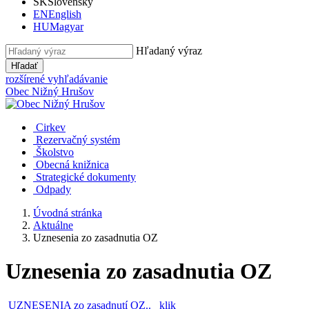
SK
Slovensky
EN
English
HU
Magyar
Hľadaný výraz
Hľadať
rozšírené vyhľadávanie
Obec
Nižný Hrušov
Cirkev
Rezervačný systém
Školstvo
Obecná knižnica
Strategické dokumenty
Odpady
Úvodná stránka
Aktuálne
Uznesenia zo zasadnutia OZ
Uznesenia zo zasadnutia OZ
UZNESENIA zo zasadnutí OZ.. klik