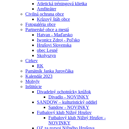
Atletická tréningová klietka
Amfiteáter
Civilná ochrana obce
Krízový štáb obce
Fotogaléria obce
Partnerské obce a mestá
Hatvan - Maďarsko
Iwonicz Zdroj - Poľsko
Hrušovi Slovenska
obec Lesné
Skolyszyn
Cirkev
RK
Pamätník Janka Jurovčáka
Kalendár 2023
Mohyly
Inštitúcie
Divadelný ochotnícky krúžok
Divadlo - NOVINKY
SANDOW – kulturistický oddiel
Sandow - NOVINKY
Futbalový klub Nižný Hrušov
Futbalový klub Nižný Hrušov -
NOVINKY
OZ za rozvoj Nižného Hrušova