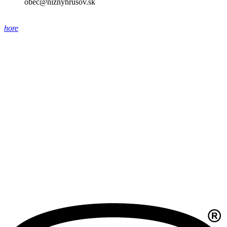
obec@niznyhrusov.sk
hore