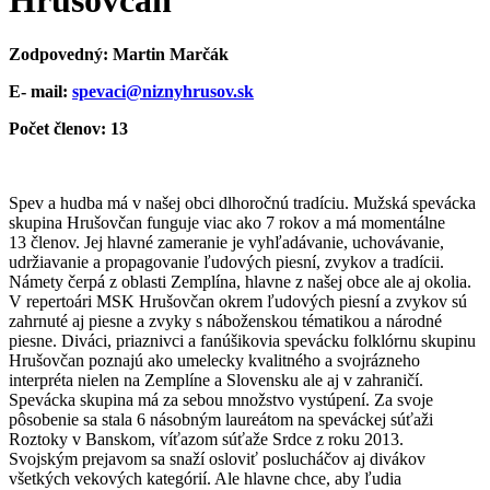
Hrušovčan
Zodpovedný: Martin Marčák
E- mail:
spevaci@niznyhrusov.sk
Počet členov: 13
Spev a hudba má v našej obci dlhoročnú tradíciu. Mužská spevácka
skupina Hrušovčan funguje viac ako 7 rokov a má momentálne
13 členov. Jej hlavné zameranie je vyhľadávanie, uchovávanie,
udržiavanie a propagovanie ľudových piesní, zvykov a tradícii.
Námety čerpá z oblasti Zemplína, hlavne z našej obce ale aj okolia.
V repertoári MSK Hrušovčan okrem ľudových piesní a zvykov sú
zahrnuté aj piesne a zvyky s náboženskou tématikou a národné
piesne. Diváci, priaznivci a fanúšikovia spevácku folklórnu skupinu
Hrušovčan poznajú ako umelecky kvalitného a svojrázneho
interpréta nielen na Zemplíne a Slovensku ale aj v zahraničí.
Spevácka skupina má za sebou množstvo vystúpení. Za svoje
pôsobenie sa stala 6 násobným laureátom na speváckej súťaži
Roztoky v Banskom, víťazom súťaže Srdce z roku 2013.
Svojským prejavom sa snaží osloviť poslucháčov aj divákov
všetkých vekových kategórií. Ale hlavne chce, aby ľudia