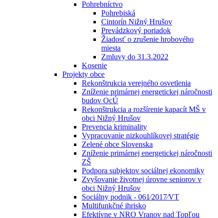
Pohrebníctvo
Pohrebiská
Cintorín Nižný Hrušov
Prevádzkový poriadok
Žiadosť o zrušenie hrobového
miesta
Zmluvy do 31.3.2022
Kosenie
Projekty obce
Rekonštrukcia verejného osvetlenia
Zníženie primárnej energetickej náročnosti
budov OcÚ
Rekonštrukcia a rozšírenie kapacít MŠ v
obci Nižný Hrušov
Prevencia kriminality
Vypracovanie nizkouhlíkovej stratégie
Zelené obce Slovenska
Zníženie primárnej energetickej náročnosti
ZŠ
Podpora subjektov sociálnej ekonomiky
Zvyšovanie životnej úrovne seniorov v
obci Nižný Hrušov
Sociálny podnik - 061⁄2017⁄VT
Multifunkčné ihrisko
Efektívne v NRO Vranov nad Topľou