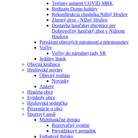
Terénny asistent COVID MRK
Redizajn Domu kultúry
Rekonštrukcia chodníka Nižný Hrušov
Zberný dvor - Nižný Hrušov
Dostavba hasičskej zbrojnice pre
Dobrovoľný hasičský zbor v Nižnom
Hrušove
Prenájom obecných miestností a priestranstiev
Voľby
Voľby do národnej rady SR
Jedálny lístok
Obecná knižnica
Hrušovské noviny
Obecný rozhlas
Novinky
Ankety
História obce
Symboly obce
Hrušovská sedmička
Prezentácie o obci
Športový areál
Multifunkčné ihrisko
Rezervačný systém
Prevádzkový poriadok
Futbalové ihrisko