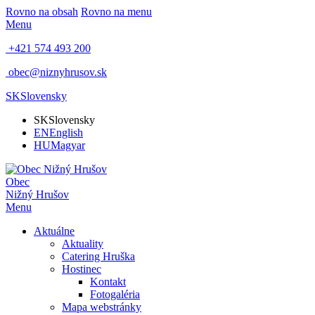
Rovno na obsah
Rovno na menu
Menu
+421 574 493 200
obec@niznyhrusov.sk
SK
Slovensky
SK
Slovensky
EN
English
HU
Magyar
Obec
Nižný Hrušov
Menu
Aktuálne
Aktuality
Catering Hruška
Hostinec
Kontakt
Fotogaléria
Mapa webstránky