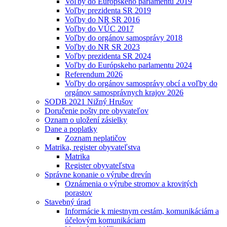
Voľby do Európskeho parlamentu 2019
Voľby prezidenta SR 2019
Voľby do NR SR 2016
Voľby do VÚC 2017
Voľby do orgánov samosprávy 2018
Voľby do NR SR 2023
Voľby prezidenta SR 2024
Voľby do Európskeho parlamentu 2024
Referendum 2026
Voľby do orgánov samosprávy obcí a voľby do
orgánov samosprávnych krajov 2026
SODB 2021 Nižný Hrušov
Doručenie pošty pre obyvateľov
Oznam o uložení zásielky
Dane a poplatky
Zoznam neplatičov
Matrika, register obyvateľstva
Matrika
Register obyvateľstva
Správne konanie o výrube drevín
Oznámenia o výrube stromov a krovitých
porastov
Stavebný úrad
Informácie k miestnym cestám, komunikáciám a
účelovým komunikáciam