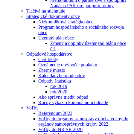
Memorandum o partnerstve a spolupráci
Nadácia PSK pre podporu rodiny
Tlačivá na stiahnutie
Strategické dokumenty obce
Nízkouhliková stratégia obce
Program hospodárskeho a sociálneho rozvoja
obce
Územný plán obce
Zmeny a doplnky územného plánu obce
č.1
Odpadové hospodárstvo
Certifikáty
Oznámenie o výpočte poplatku
Zberné miesto
Kalendár zberu odpadov
Odpady štatistika
rok 2019
rok 2020
Ako správne triediť odpad
Ročný výkaz o komunálnom odpade
Voľby
Referendum 2023
Voľby do orgánov samosprávy obcí a voľby do
orgánov samosprávnych krajov 2022
Voľby do NR SR 2020