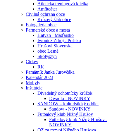
Atletická tréningová klietka
Amfiteáter
Civilná ochrana obce
Krízový štáb obce
Fotogaléria obce
Partnerské obce a mestá
Hatvan - Maďarsko
Iwonicz Zdroj - Poľsko
Hrušovi Slovenska
obec Lesné
Skolyszyn
Cirkev
RK
Pamätník Janka Jurovčáka
Kalendár 2023
Mohyly
Inštitúcie
Divadelný ochotnícky krúžok
Divadlo - NOVINKY
SANDOW – kulturistický oddiel
Sandow - NOVINKY
Futbalový klub Nižný Hrušov
Futbalový klub Nižný Hrušov -
NOVINKY
OZ za rozvoj Nižného Hrušova