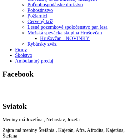
Poľnohospodárske družstvo
Pohostinstvo
Požiarníci
Červený kríž
Lesné pozemkové spoločenstvo par. lesa
Mužská spevácka skupina Hrušovčan
Hrušovčan - NOVINKY
Rybársky zväz
Firmy
Školstvo
Ambulantný predaj
Facebook
Sviatok
Meniny má
Jozefína
, Nehoslav, Jozefa
Zajtra má meniny
Štefánia
, Kajetán, Afra, Afrodita, Kajetána,
Štefana