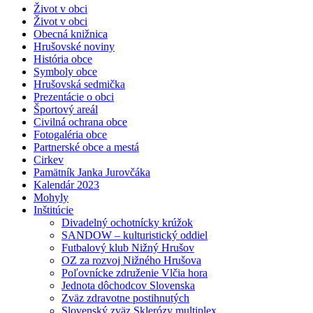
Život v obci
Život v obci
Obecná knižnica
Hrušovské noviny
História obce
Symboly obce
Hrušovská sedmička
Prezentácie o obci
Športový areál
Civilná ochrana obce
Fotogaléria obce
Partnerské obce a mestá
Cirkev
Pamätník Janka Jurovčáka
Kalendár 2023
Mohyly
Inštitúcie
Divadelný ochotnícky krúžok
SANDOW – kulturistický oddiel
Futbalový klub Nižný Hrušov
OZ za rozvoj Nižného Hrušova
Poľovnícke združenie Vlčia hora
Jednota dôchodcov Slovenska
Zväz zdravotne postihnutých
Slovenský zväz Sklerózy multiplex