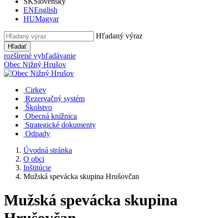
SK
Slovensky
EN
English
HU
Magyar
Hľadaný výraz
Hľadať
rozšírené vyhľadávanie
Obec
Nižný Hrušov
Cirkev
Rezervačný systém
Školstvo
Obecná knižnica
Strategické dokumenty
Odpady
Úvodná stránka
O obci
Inštitúcie
Mužská spevácka skupina Hrušovčan
Mužská spevácka skupina