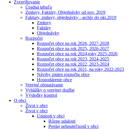
Zverejňovanie
Úradná tabuľa
Zmluvy, Faktúry, Objednávky od nov. 2019
Faktury, zmluvy, objednávky - archív do okt.2019
Zmluvy
Faktúry
Objednávky
Rozpočet
Rozpočet obce na rok 2026, 2027-2028
Rozpočet obce na rok 2025, 2026-2027
Rozpočet obce na rok 2024,roky 2025-2026
Rozpočet obce na rok 2023, 2024-2025
Rozpočet obce na rok 2022, 2023-2024
Rozpočet obce na rok 2021, na roky 2022-2023
Návrhy zmien rozpočtu obce
Hospodárenie obce
Verejné obstarávanie
Vyhlášky o verejnej dražbe
Výsledky kontrol
O obci
Život v obci
Život v obci
Udalosti v obci
Rôzne udalosti
Predaj nehnuteľností v obci