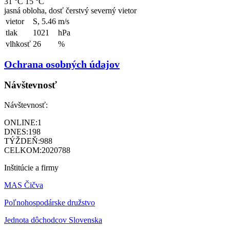
31 °C
15 °C
jasná obloha, dosť čerstvý severný vietor
vietor
S, 5.46
m/s
tlak
1021
hPa
vlhkosť
26
%
Ochrana osobných údajov
Návštevnosť
Návštevnosť:
ONLINE:
1
DNES:
198
TÝŽDEŇ:
988
CELKOM:
2020788
Inštitúcie a firmy
MAS Čičva
Poľnohospodárske družstvo
Jednota dôchodcov Slovenska