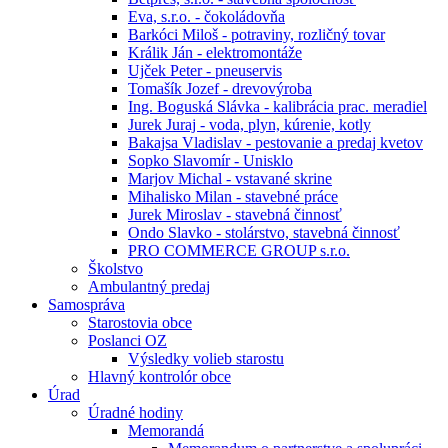
Eva, s.r.o. - čokoládovňa
Barkóci Miloš - potraviny, rozličný tovar
Králik Ján - elektromontáže
Ujček Peter - pneuservis
Tomašík Jozef - drevovýroba
Ing. Boguská Slávka - kalibrácia prac. meradiel
Jurek Juraj - voda, plyn, kúrenie, kotly
Bakajsa Vladislav - pestovanie a predaj kvetov
Sopko Slavomír - Unisklo
Marjov Michal - vstavané skrine
Mihalisko Milan - stavebné práce
Jurek Miroslav - stavebná činnosť
Ondo Slavko - stolárstvo, stavebná činnosť
PRO COMMERCE GROUP s.r.o.
Školstvo
Ambulantný predaj
Samospráva
Starostovia obce
Poslanci OZ
Výsledky volieb starostu
Hlavný kontrolór obce
Úrad
Úradné hodiny
Memorandá