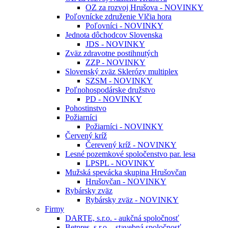
OZ za rozvoj Hrušova - NOVINKY
Poľovnícke združenie Vlčia hora
Poľovníci - NOVINKY
Jednota dôchodcov Slovenska
JDS - NOVINKY
Zväz zdravotne postihnutých
ZZP - NOVINKY
Slovenský zväz Sklerózy multiplex
SZSM - NOVINKY
Poľnohospodárske družstvo
PD - NOVINKY
Pohostinstvo
Požiarníci
Požiarníci - NOVINKY
Červený kríž
Čerevený kríž - NOVINKY
Lesné pozemkové spoločenstvo par. lesa
LPSPL - NOVINKY
Mužská spevácka skupina Hrušovčan
Hrušovčan - NOVINKY
Rybársky zväz
Rybársky zväz - NOVINKY
Firmy
DARTE, s.r.o. - aukčná spoločnosť
Betpres, s.r.o. - stavebná spoločnosť