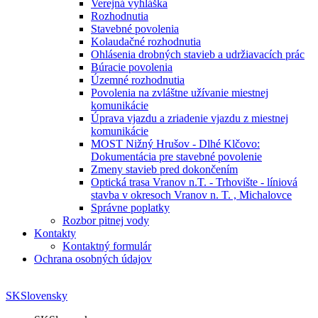
Verejná vyhláška
Rozhodnutia
Stavebné povolenia
Kolaudačné rozhodnutia
Ohlásenia drobných stavieb a udržiavacích prác
Búracie povolenia
Územné rozhodnutia
Povolenia na zvláštne užívanie miestnej
komunikácie
Úprava vjazdu a zriadenie vjazdu z miestnej
komunikácie
MOST Nižný Hrušov - Dlhé Klčovo:
Dokumentácia pre stavebné povolenie
Zmeny stavieb pred dokončením
Optická trasa Vranov n.T. - Trhovište - líniová
stavba v okresoch Vranov n. T. , Michalovce
Správne poplatky
Rozbor pitnej vody
Kontakty
Kontaktný formulár
Ochrana osobných údajov
SK
Slovensky