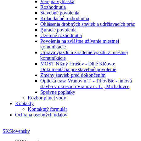
Verejná vyhláška
Rozhodnutia
Stavebné povolenia
Kolaudačné rozhodnutia
Ohlásenia drobných stavieb a udržiavacích prác
Búracie povolenia
Územné rozhodnutia
Povolenia na zvláštne užívanie miestnej
komunikácie
Úprava vjazdu a zriadenie vjazdu z miestnej
komunikácie
MOST Nižný Hrušov - Dlhé Klčovo:
Dokumentácia pre stavebné povolenie
Zmeny stavieb pred dokončením
Optická trasa Vranov n.T. - Trhovište - líniová
stavba v okresoch Vranov n. T. , Michalovce
Správne poplatky
Rozbor pitnej vody
Kontakty
Kontaktný formulár
Ochrana osobných údajov
SK
Slovensky