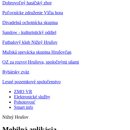
Dobrovoľný hasičský zbor
Poľovnícke združenie Vlčia hora
Divadelná ochotnícka skupina
Sandow - kulturistický oddiel
Futbalový klub Nižný Hrušov
Mužská spevácka skupina Hrušovčan
OZ za rozvoj Hrušova, spoločnými silami
Rybársky zväz
Lesné pozemkové spoločenstvo
ZMO VR
Elektronické služby
Pohotovosť
Smart info
Nižný Hrušov
Mobilná aplikácia