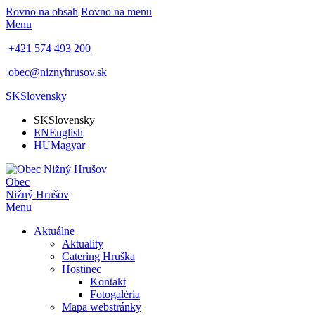
Rovno na obsah
Rovno na menu
Menu
+421 574 493 200
obec@niznyhrusov.sk
SK
Slovensky
SK
Slovensky
EN
English
HU
Magyar
Obec
Nižný Hrušov
Menu
Aktuálne
Aktuality
Catering Hruška
Hostinec
Kontakt
Fotogaléria
Mapa webstránky