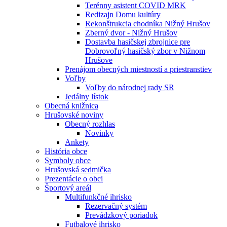
Terénny asistent COVID MRK
Redizajn Domu kultúry
Rekonštrukcia chodníka Nižný Hrušov
Zberný dvor - Nižný Hrušov
Dostavba hasičskej zbrojnice pre
Dobrovoľný hasičský zbor v Nižnom
Hrušove
Prenájom obecných miestností a priestranstiev
Voľby
Voľby do národnej rady SR
Jedálny lístok
Obecná knižnica
Hrušovské noviny
Obecný rozhlas
Novinky
Ankety
História obce
Symboly obce
Hrušovská sedmička
Prezentácie o obci
Športový areál
Multifunkčné ihrisko
Rezervačný systém
Prevádzkový poriadok
Futbalové ihrisko