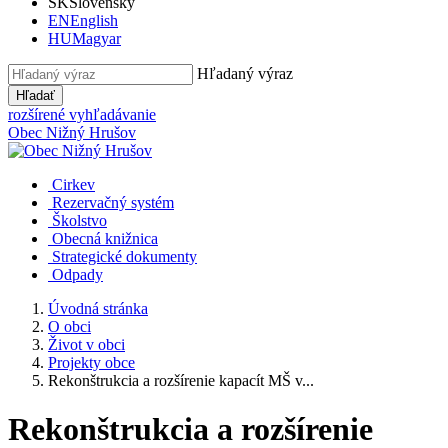
SK
Slovensky
EN
English
HU
Magyar
Hľadaný výraz
Hľadať
rozšírené vyhľadávanie
Obec
Nižný Hrušov
Cirkev
Rezervačný systém
Školstvo
Obecná knižnica
Strategické dokumenty
Odpady
Úvodná stránka
O obci
Život v obci
Projekty obce
Rekonštrukcia a rozšírenie kapacít MŠ v...
Rekonštrukcia a rozšírenie