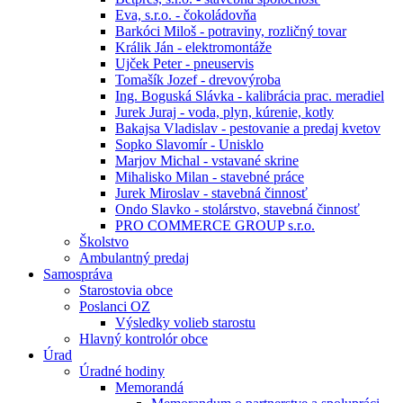
Eva, s.r.o. - čokoládovňa
Barkóci Miloš - potraviny, rozličný tovar
Králik Ján - elektromontáže
Ujček Peter - pneuservis
Tomašík Jozef - drevovýroba
Ing. Boguská Slávka - kalibrácia prac. meradiel
Jurek Juraj - voda, plyn, kúrenie, kotly
Bakajsa Vladislav - pestovanie a predaj kvetov
Sopko Slavomír - Unisklo
Marjov Michal - vstavané skrine
Mihalisko Milan - stavebné práce
Jurek Miroslav - stavebná činnosť
Ondo Slavko - stolárstvo, stavebná činnosť
PRO COMMERCE GROUP s.r.o.
Školstvo
Ambulantný predaj
Samospráva
Starostovia obce
Poslanci OZ
Výsledky volieb starostu
Hlavný kontrolór obce
Úrad
Úradné hodiny
Memorandá