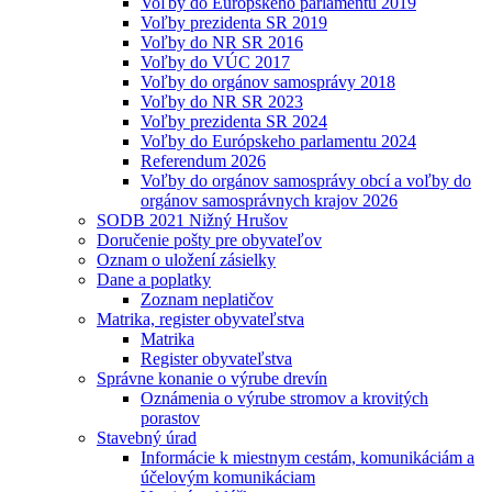
Voľby do Európskeho parlamentu 2019
Voľby prezidenta SR 2019
Voľby do NR SR 2016
Voľby do VÚC 2017
Voľby do orgánov samosprávy 2018
Voľby do NR SR 2023
Voľby prezidenta SR 2024
Voľby do Európskeho parlamentu 2024
Referendum 2026
Voľby do orgánov samosprávy obcí a voľby do
orgánov samosprávnych krajov 2026
SODB 2021 Nižný Hrušov
Doručenie pošty pre obyvateľov
Oznam o uložení zásielky
Dane a poplatky
Zoznam neplatičov
Matrika, register obyvateľstva
Matrika
Register obyvateľstva
Správne konanie o výrube drevín
Oznámenia o výrube stromov a krovitých
porastov
Stavebný úrad
Informácie k miestnym cestám, komunikáciám a
účelovým komunikáciam