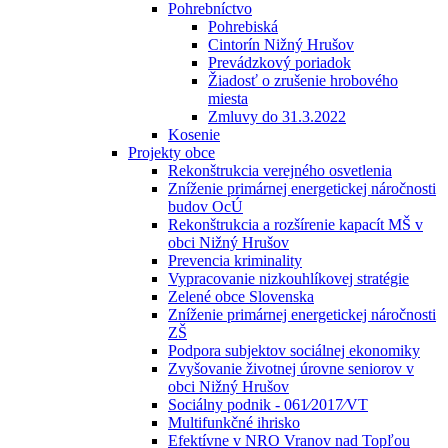
Pohrebníctvo
Pohrebiská
Cintorín Nižný Hrušov
Prevádzkový poriadok
Žiadosť o zrušenie hrobového
miesta
Zmluvy do 31.3.2022
Kosenie
Projekty obce
Rekonštrukcia verejného osvetlenia
Zníženie primárnej energetickej náročnosti
budov OcÚ
Rekonštrukcia a rozšírenie kapacít MŠ v
obci Nižný Hrušov
Prevencia kriminality
Vypracovanie nizkouhlíkovej stratégie
Zelené obce Slovenska
Zníženie primárnej energetickej náročnosti
ZŠ
Podpora subjektov sociálnej ekonomiky
Zvyšovanie životnej úrovne seniorov v
obci Nižný Hrušov
Sociálny podnik - 061⁄2017⁄VT
Multifunkčné ihrisko
Efektívne v NRO Vranov nad Topľou