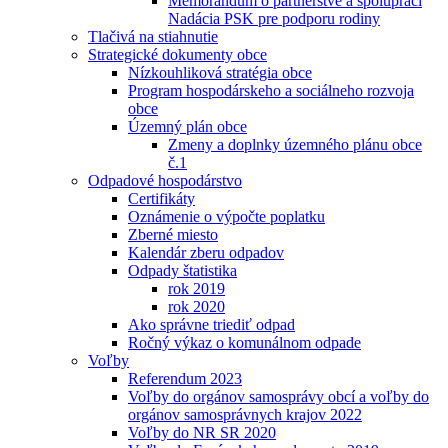
Memorandum o partnerstve a spolupráci
Nadácia PSK pre podporu rodiny
Tlačivá na stiahnutie
Strategické dokumenty obce
Nízkouhliková stratégia obce
Program hospodárskeho a sociálneho rozvoja
obce
Územný plán obce
Zmeny a doplnky územného plánu obce
č.1
Odpadové hospodárstvo
Certifikáty
Oznámenie o výpočte poplatku
Zberné miesto
Kalendár zberu odpadov
Odpady štatistika
rok 2019
rok 2020
Ako správne triediť odpad
Ročný výkaz o komunálnom odpade
Voľby
Referendum 2023
Voľby do orgánov samosprávy obcí a voľby do
orgánov samosprávnych krajov 2022
Voľby do NR SR 2020