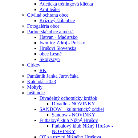
Atletická tréningová klietka
Amfiteáter
Civilná ochrana obce
Krízový štáb obce
Fotogaléria obce
Partnerské obce a mestá
Hatvan - Maďarsko
Iwonicz Zdroj - Poľsko
Hrušovi Slovenska
obec Lesné
Skolyszyn
Cirkev
RK
Pamätník Janka Jurovčáka
Kalendár 2023
Mohyly
Inštitúcie
Divadelný ochotnícky krúžok
Divadlo - NOVINKY
SANDOW – kulturistický oddiel
Sandow - NOVINKY
Futbalový klub Nižný Hrušov
Futbalový klub Nižný Hrušov -
NOVINKY
OZ za rozvoj Nižného Hrušova