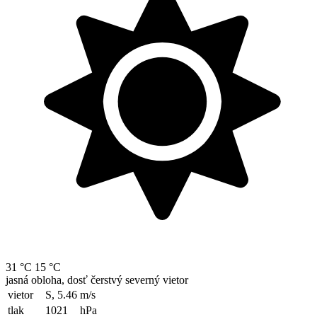
31 °C
15 °C
jasná obloha, dosť čerstvý severný vietor
vietor
S, 5.46
m/s
tlak
1021
hPa