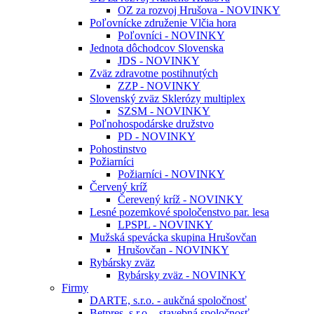
OZ za rozvoj Hrušova - NOVINKY
Poľovnícke združenie Vlčia hora
Poľovníci - NOVINKY
Jednota dôchodcov Slovenska
JDS - NOVINKY
Zväz zdravotne postihnutých
ZZP - NOVINKY
Slovenský zväz Sklerózy multiplex
SZSM - NOVINKY
Poľnohospodárske družstvo
PD - NOVINKY
Pohostinstvo
Požiarníci
Požiarníci - NOVINKY
Červený kríž
Čerevený kríž - NOVINKY
Lesné pozemkové spoločenstvo par. lesa
LPSPL - NOVINKY
Mužská spevácka skupina Hrušovčan
Hrušovčan - NOVINKY
Rybársky zväz
Rybársky zväz - NOVINKY
Firmy
DARTE, s.r.o. - aukčná spoločnosť
Betpres, s.r.o. - stavebná spoločnosť