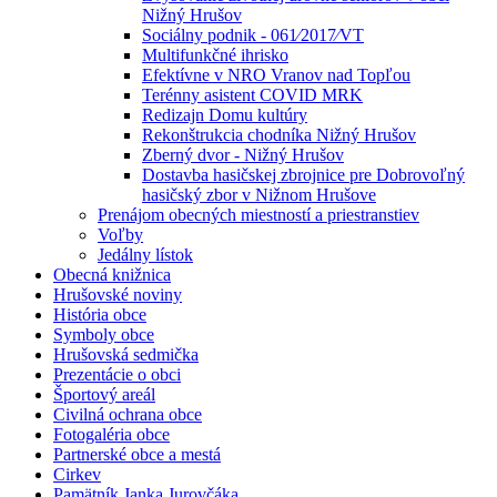
Nižný Hrušov
Sociálny podnik - 061⁄2017⁄VT
Multifunkčné ihrisko
Efektívne v NRO Vranov nad Topľou
Terénny asistent COVID MRK
Redizajn Domu kultúry
Rekonštrukcia chodníka Nižný Hrušov
Zberný dvor - Nižný Hrušov
Dostavba hasičskej zbrojnice pre Dobrovoľný
hasičský zbor v Nižnom Hrušove
Prenájom obecných miestností a priestranstiev
Voľby
Jedálny lístok
Obecná knižnica
Hrušovské noviny
História obce
Symboly obce
Hrušovská sedmička
Prezentácie o obci
Športový areál
Civilná ochrana obce
Fotogaléria obce
Partnerské obce a mestá
Cirkev
Pamätník Janka Jurovčáka