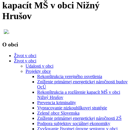
kapacít MŠ v obci Nižný
Hrušov
O obci
Život v obci
Život v obci
Udalosti v obci
Projekty obce
Rekonštrukcia verejného osvetlenia
Zníženie primárnej energetickej náročnosti budov
OcÚ
Rekonštrukcia a rozšírenie kapacít MŠ v obci
Nižný Hrušov
Prevencia kriminality
Vypracovanie nizkouhlíkovej stratégie
Zelené obce Slovenska
Zníženie primárnej energetickej náročnosti ZŠ
Podpora subjektov sociálnej ekonomiky
Zvyšovanie životnej úrovne seniorov v obci