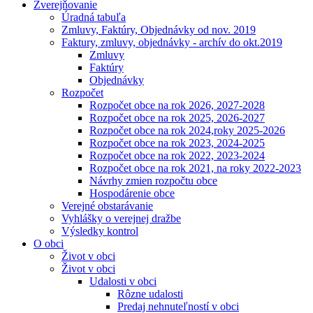
Zverejňovanie
Úradná tabuľa
Zmluvy, Faktúry, Objednávky od nov. 2019
Faktury, zmluvy, objednávky - archív do okt.2019
Zmluvy
Faktúry
Objednávky
Rozpočet
Rozpočet obce na rok 2026, 2027-2028
Rozpočet obce na rok 2025, 2026-2027
Rozpočet obce na rok 2024,roky 2025-2026
Rozpočet obce na rok 2023, 2024-2025
Rozpočet obce na rok 2022, 2023-2024
Rozpočet obce na rok 2021, na roky 2022-2023
Návrhy zmien rozpočtu obce
Hospodárenie obce
Verejné obstarávanie
Vyhlášky o verejnej dražbe
Výsledky kontrol
O obci
Život v obci
Život v obci
Udalosti v obci
Rôzne udalosti
Predaj nehnuteľností v obci