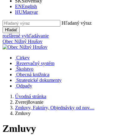
SK
Slovensky
EN
English
HU
Magyar
Hľadaný výraz
Hľadať
rozšírené vyhľadávanie
Obec
Nižný Hrušov
Cirkev
Rezervačný systém
Školstvo
Obecná knižnica
Strategické dokumenty
Odpady
Úvodná stránka
Zverejňovanie
Zmluvy, Faktúry, Objednávky od nov....
Zmluvy
Zmluvy