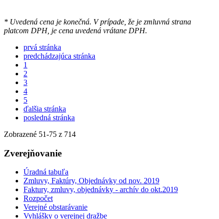
* Uvedená cena je konečná. V prípade, že je zmluvná strana
platcom DPH, je cena uvedená vrátane DPH.
prvá stránka
predchádzajúca stránka
1
2
3
4
5
ďalšia stránka
posledná stránka
Zobrazené
51
-
75
z 714
Zverejňovanie
Úradná tabuľa
Zmluvy, Faktúry, Objednávky od nov. 2019
Faktury, zmluvy, objednávky - archív do okt.2019
Rozpočet
Verejné obstarávanie
Vyhlášky o verejnej dražbe