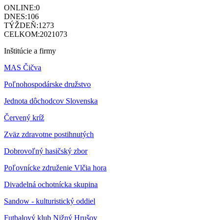
ONLINE:
0
DNES:
106
TÝŽDEŇ:
1273
CELKOM:
2021073
Inštitúcie a firmy
MAS Čičva
Poľnohospodárske družstvo
Jednota dôchodcov Slovenska
Červený kríž
Zväz zdravotne postihnutých
Dobrovoľný hasičský zbor
Poľovnícke združenie Vlčia hora
Divadelná ochotnícka skupina
Sandow - kulturistický oddiel
Futbalový klub Nižný Hrušov