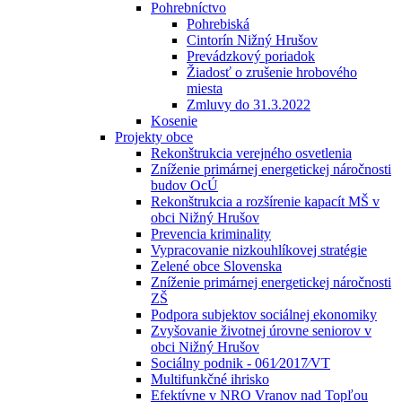
Pohrebníctvo
Pohrebiská
Cintorín Nižný Hrušov
Prevádzkový poriadok
Žiadosť o zrušenie hrobového
miesta
Zmluvy do 31.3.2022
Kosenie
Projekty obce
Rekonštrukcia verejného osvetlenia
Zníženie primárnej energetickej náročnosti
budov OcÚ
Rekonštrukcia a rozšírenie kapacít MŠ v
obci Nižný Hrušov
Prevencia kriminality
Vypracovanie nizkouhlíkovej stratégie
Zelené obce Slovenska
Zníženie primárnej energetickej náročnosti
ZŠ
Podpora subjektov sociálnej ekonomiky
Zvyšovanie životnej úrovne seniorov v
obci Nižný Hrušov
Sociálny podnik - 061⁄2017⁄VT
Multifunkčné ihrisko
Efektívne v NRO Vranov nad Topľou