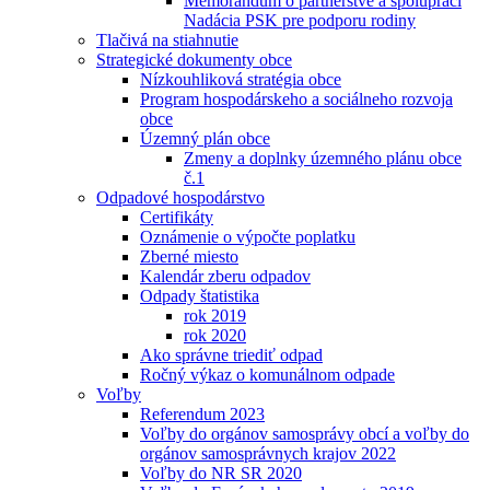
Memorandum o partnerstve a spolupráci
Nadácia PSK pre podporu rodiny
Tlačivá na stiahnutie
Strategické dokumenty obce
Nízkouhliková stratégia obce
Program hospodárskeho a sociálneho rozvoja
obce
Územný plán obce
Zmeny a doplnky územného plánu obce
č.1
Odpadové hospodárstvo
Certifikáty
Oznámenie o výpočte poplatku
Zberné miesto
Kalendár zberu odpadov
Odpady štatistika
rok 2019
rok 2020
Ako správne triediť odpad
Ročný výkaz o komunálnom odpade
Voľby
Referendum 2023
Voľby do orgánov samosprávy obcí a voľby do
orgánov samosprávnych krajov 2022
Voľby do NR SR 2020