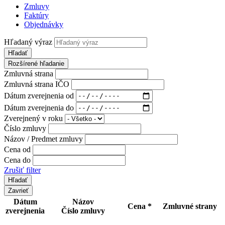
Zmluvy
Faktúry
Objednávky
Hľadaný výraz
Hľadať
Rozšírené hľadanie
Zmluvná strana
Zmluvná strana IČO
Dátum zverejnenia od
Dátum zverejnenia do
Zverejnený v roku
Číslo zmluvy
Názov / Predmet zmluvy
Cena od
Cena do
Zrušiť filter
Zavrieť
Dátum
Názov
Cena *
Zmluvné strany
zverejnenia
Číslo zmluvy