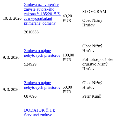
Zmluva uzatvorená v
zmysle autorského
SLOVGRAM
zákona č. 185/2015 Z.
49,20
10. 3. 2026
z. o vysporiadaní
Obec Nižný
EUR
primeranej odmeny
Hrušov
2610656
Obec Nižný
Zmluva o nájme
Hrušov
100,00
nebytových priestorov
9. 3. 2026
Poľnohospodárske
EUR
524929
družstvo Nižný
Hrušov
Zmluva o nájme
Obec Nižný
50,00
nebytových priestorov
Hrušov
9. 3. 2026
EUR
687096
Peter Kunč
DODATOK č. 1 k
Servisnej zmluve