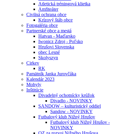
Atletická tréningová klietka
Amfiteáter
Civilná ochrana obce
Krízový štáb obce
Fotogaléria obce
Partnerské obce a mestá
Hatvan - Maďarsko
Iwonicz Zdroj - Poľsko
Hrušovi Slovenska
obec Lesné
Skolyszyn
Cirkev
RK
Pamätník Janka Jurovčáka
Kalendár 2023
Mohyly
Inštitúcie
Divadelný ochotnícky krúžok
Divadlo - NOVINKY
SANDOW – kulturistický oddiel
Sandow - NOVINKY
Futbalový klub Nižný Hrušov
Futbalový klub Nižný Hrušov -
NOVINKY
OZ za rozvoj Nižného Hrušova