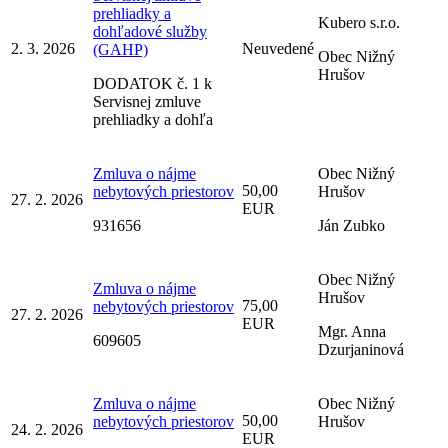
prehliadky a
Kubero s.r.o.
dohľadové služby
2. 3. 2026
Neuvedené
(GAHP)
Obec Nižný
Hrušov
DODATOK č. 1 k
Servisnej zmluve
prehliadky a dohľa
Zmluva o nájme
Obec Nižný
50,00
nebytových priestorov
Hrušov
27. 2. 2026
EUR
931656
Ján Zubko
Obec Nižný
Zmluva o nájme
Hrušov
75,00
nebytových priestorov
27. 2. 2026
EUR
Mgr. Anna
609605
Dzurjaninová
Zmluva o nájme
Obec Nižný
50,00
nebytových priestorov
Hrušov
24. 2. 2026
EUR