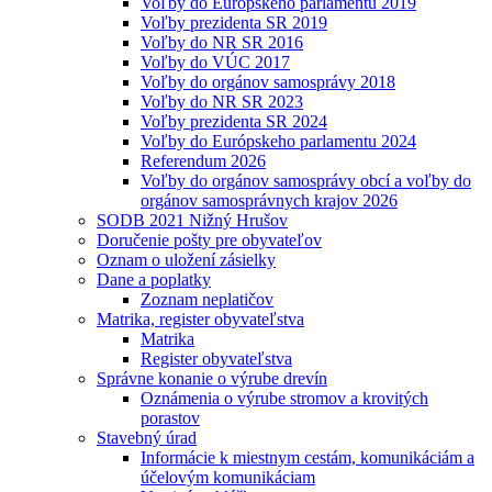
Voľby do Európskeho parlamentu 2019
Voľby prezidenta SR 2019
Voľby do NR SR 2016
Voľby do VÚC 2017
Voľby do orgánov samosprávy 2018
Voľby do NR SR 2023
Voľby prezidenta SR 2024
Voľby do Európskeho parlamentu 2024
Referendum 2026
Voľby do orgánov samosprávy obcí a voľby do
orgánov samosprávnych krajov 2026
SODB 2021 Nižný Hrušov
Doručenie pošty pre obyvateľov
Oznam o uložení zásielky
Dane a poplatky
Zoznam neplatičov
Matrika, register obyvateľstva
Matrika
Register obyvateľstva
Správne konanie o výrube drevín
Oznámenia o výrube stromov a krovitých
porastov
Stavebný úrad
Informácie k miestnym cestám, komunikáciám a
účelovým komunikáciam