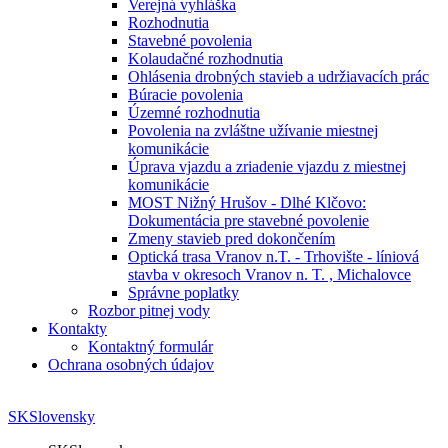
Verejná vyhláška
Rozhodnutia
Stavebné povolenia
Kolaudačné rozhodnutia
Ohlásenia drobných stavieb a udržiavacích prác
Búracie povolenia
Územné rozhodnutia
Povolenia na zvláštne užívanie miestnej
komunikácie
Úprava vjazdu a zriadenie vjazdu z miestnej
komunikácie
MOST Nižný Hrušov - Dlhé Klčovo:
Dokumentácia pre stavebné povolenie
Zmeny stavieb pred dokončením
Optická trasa Vranov n.T. - Trhovište - líniová
stavba v okresoch Vranov n. T. , Michalovce
Správne poplatky
Rozbor pitnej vody
Kontakty
Kontaktný formulár
Ochrana osobných údajov
SK
Slovensky