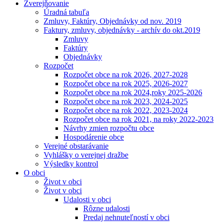
Zverejňovanie
Úradná tabuľa
Zmluvy, Faktúry, Objednávky od nov. 2019
Faktury, zmluvy, objednávky - archív do okt.2019
Zmluvy
Faktúry
Objednávky
Rozpočet
Rozpočet obce na rok 2026, 2027-2028
Rozpočet obce na rok 2025, 2026-2027
Rozpočet obce na rok 2024,roky 2025-2026
Rozpočet obce na rok 2023, 2024-2025
Rozpočet obce na rok 2022, 2023-2024
Rozpočet obce na rok 2021, na roky 2022-2023
Návrhy zmien rozpočtu obce
Hospodárenie obce
Verejné obstarávanie
Vyhlášky o verejnej dražbe
Výsledky kontrol
O obci
Život v obci
Život v obci
Udalosti v obci
Rôzne udalosti
Predaj nehnuteľností v obci