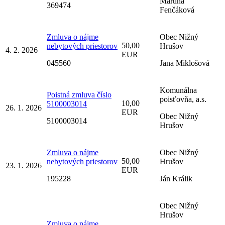
Martina
369474
Fenčáková
Zmluva o nájme
Obec Nižný
50,00
nebytových priestorov
Hrušov
4. 2. 2026
EUR
045560
Jana Miklošová
Komunálna
Poistná zmluva číslo
poisťovňa, a.s.
10,00
5100003014
26. 1. 2026
EUR
Obec Nižný
5100003014
Hrušov
Zmluva o nájme
Obec Nižný
50,00
nebytových priestorov
Hrušov
23. 1. 2026
EUR
195228
Ján Králik
Obec Nižný
Hrušov
Zmluva o nájme