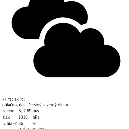
31 °C
18 °C
oblačno, dosť čerstvý severný vietor
vietor
S, 7.69
m/s
tlak
1018
hPa
vlhkosť
36
%