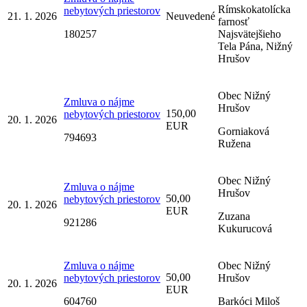
Rímskokatolícka
nebytových priestorov
21. 1. 2026
Neuvedené
farnosť
180257
Najsvätejšieho
Tela Pána, Nižný
Hrušov
Obec Nižný
Zmluva o nájme
Hrušov
150,00
nebytových priestorov
20. 1. 2026
EUR
Gorniaková
794693
Ružena
Obec Nižný
Zmluva o nájme
Hrušov
50,00
nebytových priestorov
20. 1. 2026
EUR
Zuzana
921286
Kukurucová
Zmluva o nájme
Obec Nižný
50,00
nebytových priestorov
Hrušov
20. 1. 2026
EUR
604760
Barkóci Miloš