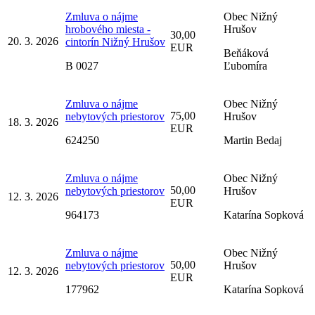
Zmluva o nájme
Obec Nižný
hrobového miesta -
Hrušov
30,00
20. 3. 2026
cintorín Nižný Hrušov
EUR
Beňáková
B 0027
Ľubomíra
Zmluva o nájme
Obec Nižný
75,00
nebytových priestorov
Hrušov
18. 3. 2026
EUR
624250
Martin Bedaj
Zmluva o nájme
Obec Nižný
50,00
nebytových priestorov
Hrušov
12. 3. 2026
EUR
964173
Katarína Sopková
Zmluva o nájme
Obec Nižný
50,00
nebytových priestorov
Hrušov
12. 3. 2026
EUR
177962
Katarína Sopková