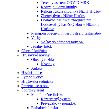
Terénny asistent COVID MRK
Redizajn Domu kultúry
Rekonštrukcia chodníka Nižný Hrušov
Zberný dvor - Nižný Hrušov
Dostavba hasičskej zbrojnice pre
Dobrovoľný hasičský zbor v Nižnom
Hrušove
Prenájom obecných miestností a priestranstiev
Voľby
Voľby do národnej rady SR
Jedálny lístok
Obecná knižnica
Hrušovské noviny
Obecný rozhlas
Novinky
Ankety
História obce
Symboly obce
Hrušovská sedmička
Prezentácie o obci
Športový areál
Multifunkčné ihrisko
Rezervačný systém
Prevádzkový poriadok
Futbalové ihrisko