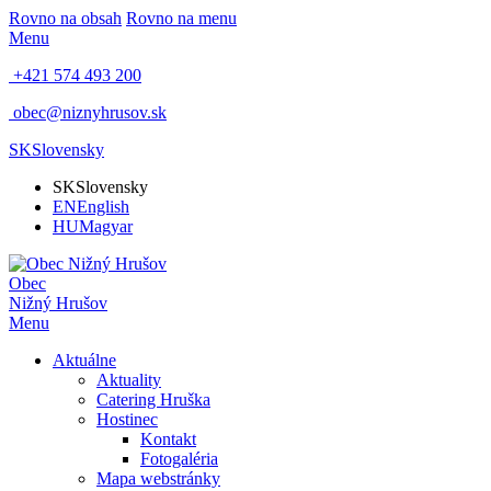
Rovno na obsah
Rovno na menu
Menu
+421 574 493 200
obec@niznyhrusov.sk
SK
Slovensky
SK
Slovensky
EN
English
HU
Magyar
Obec
Nižný Hrušov
Menu
Aktuálne
Aktuality
Catering Hruška
Hostinec
Kontakt
Fotogaléria
Mapa webstránky