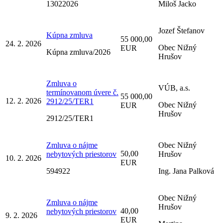
13022026
Miloš Jacko
Jozef Štefanov
Kúpna zmluva
55 000,00
24. 2. 2026
Obec Nižný
EUR
Kúpna zmluva/2026
Hrušov
Zmluva o
VÚB, a.s.
termínovanom úvere č.
55 000,00
12. 2. 2026
2912/25/TER1
Obec Nižný
EUR
Hrušov
2912/25/TER1
Zmluva o nájme
Obec Nižný
50,00
nebytových priestorov
Hrušov
10. 2. 2026
EUR
594922
Ing. Jana Palková
Obec Nižný
Zmluva o nájme
Hrušov
40,00
nebytových priestorov
9. 2. 2026
EUR