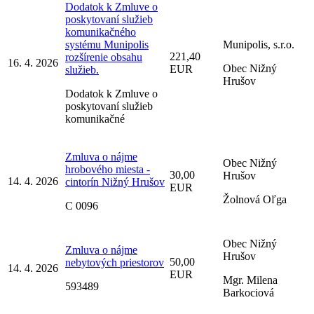
Dodatok k Zmluve o
poskytovaní služieb
komunikačného
systému Munipolis
Munipolis, s.r.o.
221,40
rozšírenie obsahu
16. 4. 2026
Obec Nižný
EUR
služieb.
Hrušov
Dodatok k Zmluve o
poskytovaní služieb
komunikačné
Zmluva o nájme
Obec Nižný
hrobového miesta -
30,00
Hrušov
14. 4. 2026
cintorín Nižný Hrušov
EUR
Žolnová Oľga
C 0096
Obec Nižný
Zmluva o nájme
Hrušov
50,00
nebytových priestorov
14. 4. 2026
EUR
Mgr. Milena
593489
Barkociová