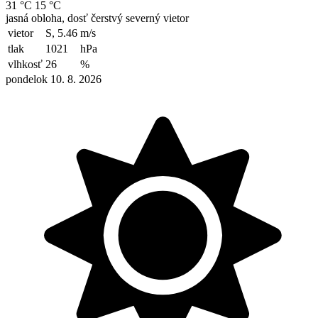
31 °C
15 °C
jasná obloha, dosť čerstvý severný vietor
vietor
S, 5.46
m/s
tlak
1021
hPa
vlhkosť
26
%
pondelok 10. 8. 2026