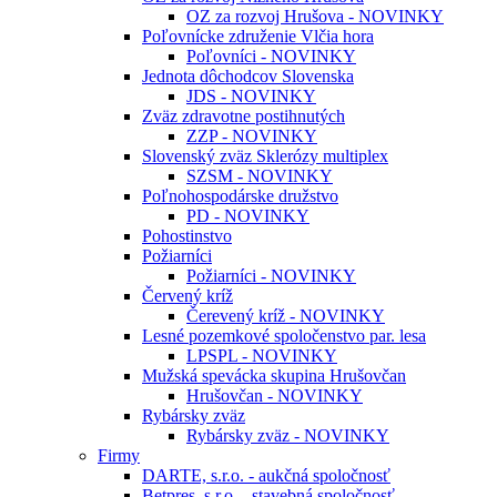
OZ za rozvoj Hrušova - NOVINKY
Poľovnícke združenie Vlčia hora
Poľovníci - NOVINKY
Jednota dôchodcov Slovenska
JDS - NOVINKY
Zväz zdravotne postihnutých
ZZP - NOVINKY
Slovenský zväz Sklerózy multiplex
SZSM - NOVINKY
Poľnohospodárske družstvo
PD - NOVINKY
Pohostinstvo
Požiarníci
Požiarníci - NOVINKY
Červený kríž
Čerevený kríž - NOVINKY
Lesné pozemkové spoločenstvo par. lesa
LPSPL - NOVINKY
Mužská spevácka skupina Hrušovčan
Hrušovčan - NOVINKY
Rybársky zväz
Rybársky zväz - NOVINKY
Firmy
DARTE, s.r.o. - aukčná spoločnosť
Betpres, s.r.o. - stavebná spoločnosť