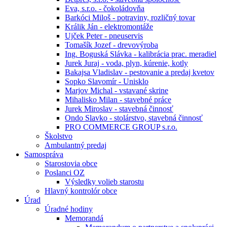
Eva, s.r.o. - čokoládovňa
Barkóci Miloš - potraviny, rozličný tovar
Králik Ján - elektromontáže
Ujček Peter - pneuservis
Tomašík Jozef - drevovýroba
Ing. Boguská Slávka - kalibrácia prac. meradiel
Jurek Juraj - voda, plyn, kúrenie, kotly
Bakajsa Vladislav - pestovanie a predaj kvetov
Sopko Slavomír - Unisklo
Marjov Michal - vstavané skrine
Mihalisko Milan - stavebné práce
Jurek Miroslav - stavebná činnosť
Ondo Slavko - stolárstvo, stavebná činnosť
PRO COMMERCE GROUP s.r.o.
Školstvo
Ambulantný predaj
Samospráva
Starostovia obce
Poslanci OZ
Výsledky volieb starostu
Hlavný kontrolór obce
Úrad
Úradné hodiny
Memorandá