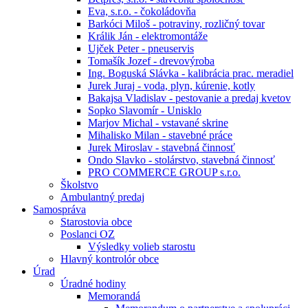
Eva, s.r.o. - čokoládovňa
Barkóci Miloš - potraviny, rozličný tovar
Králik Ján - elektromontáže
Ujček Peter - pneuservis
Tomašík Jozef - drevovýroba
Ing. Boguská Slávka - kalibrácia prac. meradiel
Jurek Juraj - voda, plyn, kúrenie, kotly
Bakajsa Vladislav - pestovanie a predaj kvetov
Sopko Slavomír - Unisklo
Marjov Michal - vstavané skrine
Mihalisko Milan - stavebné práce
Jurek Miroslav - stavebná činnosť
Ondo Slavko - stolárstvo, stavebná činnosť
PRO COMMERCE GROUP s.r.o.
Školstvo
Ambulantný predaj
Samospráva
Starostovia obce
Poslanci OZ
Výsledky volieb starostu
Hlavný kontrolór obce
Úrad
Úradné hodiny
Memorandá