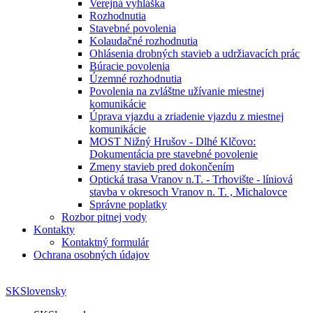
Verejná vyhláška
Rozhodnutia
Stavebné povolenia
Kolaudačné rozhodnutia
Ohlásenia drobných stavieb a udržiavacích prác
Búracie povolenia
Územné rozhodnutia
Povolenia na zvláštne užívanie miestnej
komunikácie
Úprava vjazdu a zriadenie vjazdu z miestnej
komunikácie
MOST Nižný Hrušov - Dlhé Klčovo:
Dokumentácia pre stavebné povolenie
Zmeny stavieb pred dokončením
Optická trasa Vranov n.T. - Trhovište - líniová
stavba v okresoch Vranov n. T. , Michalovce
Správne poplatky
Rozbor pitnej vody
Kontakty
Kontaktný formulár
Ochrana osobných údajov
SK
Slovensky