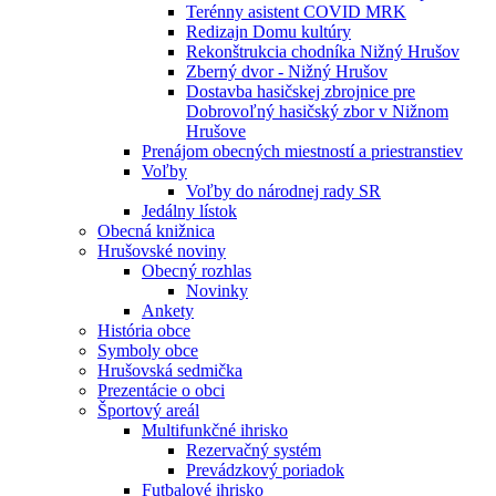
Terénny asistent COVID MRK
Redizajn Domu kultúry
Rekonštrukcia chodníka Nižný Hrušov
Zberný dvor - Nižný Hrušov
Dostavba hasičskej zbrojnice pre
Dobrovoľný hasičský zbor v Nižnom
Hrušove
Prenájom obecných miestností a priestranstiev
Voľby
Voľby do národnej rady SR
Jedálny lístok
Obecná knižnica
Hrušovské noviny
Obecný rozhlas
Novinky
Ankety
História obce
Symboly obce
Hrušovská sedmička
Prezentácie o obci
Športový areál
Multifunkčné ihrisko
Rezervačný systém
Prevádzkový poriadok
Futbalové ihrisko