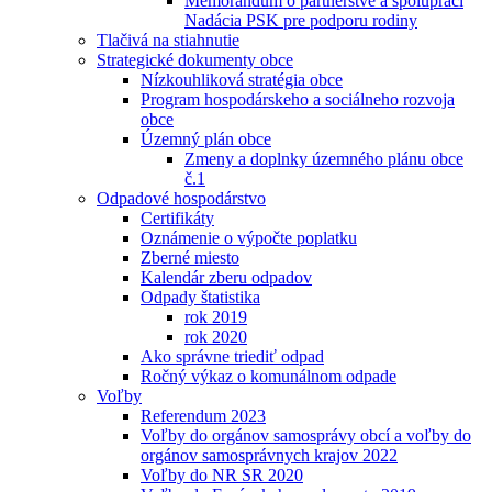
Memorandum o partnerstve a spolupráci
Nadácia PSK pre podporu rodiny
Tlačivá na stiahnutie
Strategické dokumenty obce
Nízkouhliková stratégia obce
Program hospodárskeho a sociálneho rozvoja
obce
Územný plán obce
Zmeny a doplnky územného plánu obce
č.1
Odpadové hospodárstvo
Certifikáty
Oznámenie o výpočte poplatku
Zberné miesto
Kalendár zberu odpadov
Odpady štatistika
rok 2019
rok 2020
Ako správne triediť odpad
Ročný výkaz o komunálnom odpade
Voľby
Referendum 2023
Voľby do orgánov samosprávy obcí a voľby do
orgánov samosprávnych krajov 2022
Voľby do NR SR 2020