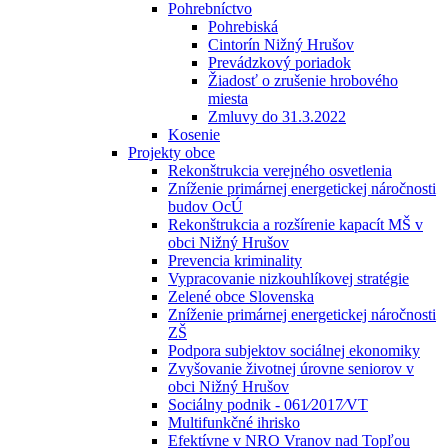
Pohrebníctvo
Pohrebiská
Cintorín Nižný Hrušov
Prevádzkový poriadok
Žiadosť o zrušenie hrobového
miesta
Zmluvy do 31.3.2022
Kosenie
Projekty obce
Rekonštrukcia verejného osvetlenia
Zníženie primárnej energetickej náročnosti
budov OcÚ
Rekonštrukcia a rozšírenie kapacít MŠ v
obci Nižný Hrušov
Prevencia kriminality
Vypracovanie nizkouhlíkovej stratégie
Zelené obce Slovenska
Zníženie primárnej energetickej náročnosti
ZŠ
Podpora subjektov sociálnej ekonomiky
Zvyšovanie životnej úrovne seniorov v
obci Nižný Hrušov
Sociálny podnik - 061⁄2017⁄VT
Multifunkčné ihrisko
Efektívne v NRO Vranov nad Topľou