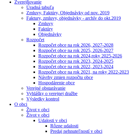
Zverejňovanie
Úradná tabuľa
Zmluvy, Faktúry, Objednávky od nov. 2019
Faktury, zmluvy, objednávky - archív do okt.2019
Zmluvy
Faktúry
Objednávky
Rozpočet
Rozpočet obce na rok 2026, 2027-2028
Rozpočet obce na rok 2025, 2026-2027
Rozpočet obce na rok 2024,roky 2025-2026
Rozpočet obce na rok 2023, 2024-2025
Rozpočet obce na rok 2022, 2023-2024
Rozpočet obce na rok 2021, na roky 2022-2023
Návrhy zmien rozpočtu obce
Hospodárenie obce
Verejné obstarávanie
Vyhlášky o verejnej dražbe
Výsledky kontrol
O obci
Život v obci
Život v obci
Udalosti v obci
Rôzne udalosti
Predaj nehnuteľností v obci