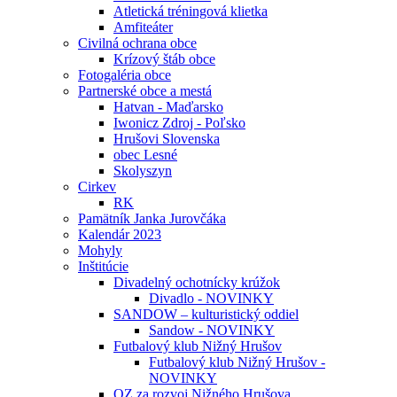
Atletická tréningová klietka
Amfiteáter
Civilná ochrana obce
Krízový štáb obce
Fotogaléria obce
Partnerské obce a mestá
Hatvan - Maďarsko
Iwonicz Zdroj - Poľsko
Hrušovi Slovenska
obec Lesné
Skolyszyn
Cirkev
RK
Pamätník Janka Jurovčáka
Kalendár 2023
Mohyly
Inštitúcie
Divadelný ochotnícky krúžok
Divadlo - NOVINKY
SANDOW – kulturistický oddiel
Sandow - NOVINKY
Futbalový klub Nižný Hrušov
Futbalový klub Nižný Hrušov -
NOVINKY
OZ za rozvoj Nižného Hrušova