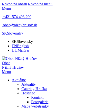
Rovno na obsah
Rovno na menu
Menu
+421 574 493 200
obec@niznyhrusov.sk
SK
Slovensky
SK
Slovensky
EN
English
HU
Magyar
Obec
Nižný Hrušov
Menu
Aktuálne
Aktuality
Catering Hruška
Hostinec
Kontakt
Fotogaléria
Mapa webstránky