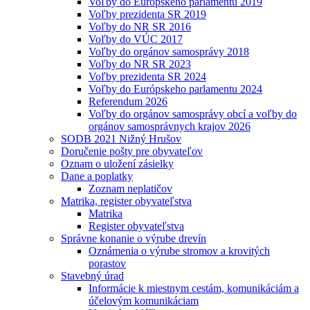
Voľby do Európskeho parlamentu 2019
Voľby prezidenta SR 2019
Voľby do NR SR 2016
Voľby do VÚC 2017
Voľby do orgánov samosprávy 2018
Voľby do NR SR 2023
Voľby prezidenta SR 2024
Voľby do Európskeho parlamentu 2024
Referendum 2026
Voľby do orgánov samosprávy obcí a voľby do
orgánov samosprávnych krajov 2026
SODB 2021 Nižný Hrušov
Doručenie pošty pre obyvateľov
Oznam o uložení zásielky
Dane a poplatky
Zoznam neplatičov
Matrika, register obyvateľstva
Matrika
Register obyvateľstva
Správne konanie o výrube drevín
Oznámenia o výrube stromov a krovitých
porastov
Stavebný úrad
Informácie k miestnym cestám, komunikáciám a
účelovým komunikáciam