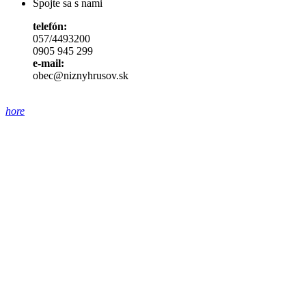
Spojte sa s nami
telefón:
057/4493200
0905 945 299
e-mail:
obec@niznyhrusov.sk
hore