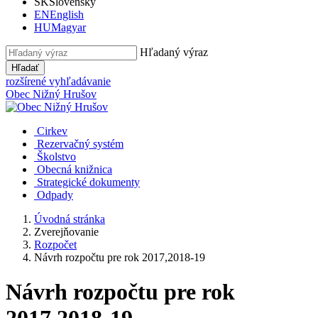
SK
Slovensky
EN
English
HU
Magyar
Hľadaný výraz
Hľadať
rozšírené vyhľadávanie
Obec
Nižný Hrušov
Cirkev
Rezervačný systém
Školstvo
Obecná knižnica
Strategické dokumenty
Odpady
Úvodná stránka
Zverejňovanie
Rozpočet
Návrh rozpočtu pre rok 2017,2018-19
Návrh rozpočtu pre rok