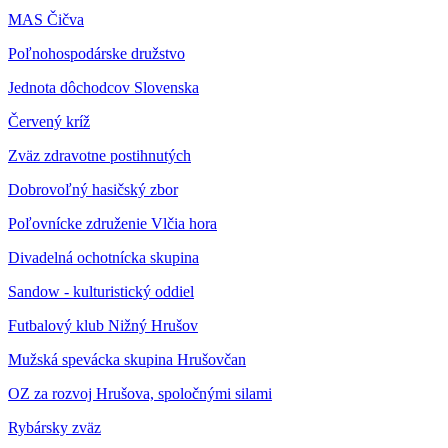
MAS Čičva
Poľnohospodárske družstvo
Jednota dôchodcov Slovenska
Červený kríž
Zväz zdravotne postihnutých
Dobrovoľný hasičský zbor
Poľovnícke združenie Vlčia hora
Divadelná ochotnícka skupina
Sandow - kulturistický oddiel
Futbalový klub Nižný Hrušov
Mužská spevácka skupina Hrušovčan
OZ za rozvoj Hrušova, spoločnými silami
Rybársky zväz