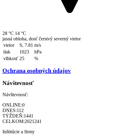
28 °C
14 °C
jasná obloha, dosť čerstvý severný vietor
vietor
S, 7.81
m/s
tlak
1023
hPa
vlhkosť
25
%
Ochrana osobných údajov
Návštevnosť
Návštevnosť:
ONLINE:
0
DNES:
112
TÝŽDEŇ:
1441
CELKOM:
2021241
Inštitúcie a firmy