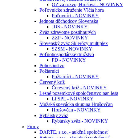
OZ za rozvoj Hrušova - NOVINKY
Poľovnícke združenie Vlčia hora
Poľovníci - NOVINKY
Jednota dôchodcov Slovenska
JDS - NOVINKY
Zväz zdravotne postihnutých
ZZP - NOVINKY
Slovenský zväz Sklerózy multiplex
SZSM - NOVINKY
Poľnohospodárske družstvo
PD - NOVINKY
Pohostinstvo
Požiarníci
Požiarníci - NOVINKY
Červený kríž
Čerevený kríž - NOVINKY
Lesné pozemkové spoločenstvo par. lesa
LPSPL - NOVINKY
Mužská spevácka skupina Hrušovčan
Hrušovčan - NOVINKY
Rybársky zväz
Rybársky zväz - NOVINKY
Firmy
DARTE, s.r.o. - aukčná spoločnosť
Betpres, s.r.o. - stavebná spoločnosť