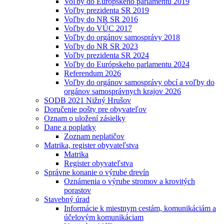
Voľby do Európskeho parlamentu 2019
Voľby prezidenta SR 2019
Voľby do NR SR 2016
Voľby do VÚC 2017
Voľby do orgánov samosprávy 2018
Voľby do NR SR 2023
Voľby prezidenta SR 2024
Voľby do Európskeho parlamentu 2024
Referendum 2026
Voľby do orgánov samosprávy obcí a voľby do
orgánov samosprávnych krajov 2026
SODB 2021 Nižný Hrušov
Doručenie pošty pre obyvateľov
Oznam o uložení zásielky
Dane a poplatky
Zoznam neplatičov
Matrika, register obyvateľstva
Matrika
Register obyvateľstva
Správne konanie o výrube drevín
Oznámenia o výrube stromov a krovitých
porastov
Stavebný úrad
Informácie k miestnym cestám, komunikáciám a
účelovým komunikáciam