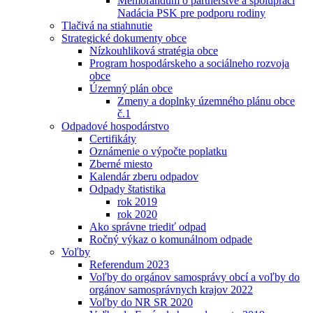
Memorandum o partnerstve a spolupráci
Nadácia PSK pre podporu rodiny
Tlačivá na stiahnutie
Strategické dokumenty obce
Nízkouhliková stratégia obce
Program hospodárskeho a sociálneho rozvoja
obce
Územný plán obce
Zmeny a doplnky územného plánu obce
č.1
Odpadové hospodárstvo
Certifikáty
Oznámenie o výpočte poplatku
Zberné miesto
Kalendár zberu odpadov
Odpady štatistika
rok 2019
rok 2020
Ako správne triediť odpad
Ročný výkaz o komunálnom odpade
Voľby
Referendum 2023
Voľby do orgánov samosprávy obcí a voľby do
orgánov samosprávnych krajov 2022
Voľby do NR SR 2020