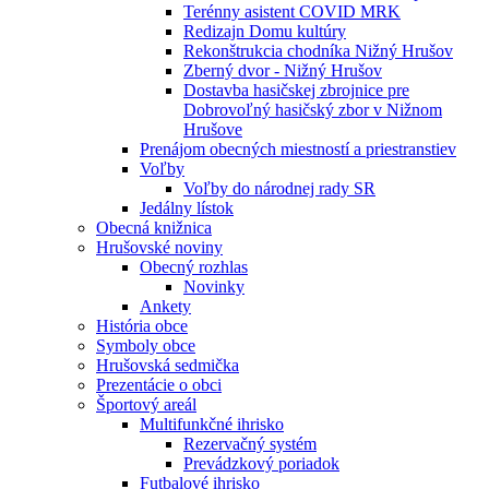
Terénny asistent COVID MRK
Redizajn Domu kultúry
Rekonštrukcia chodníka Nižný Hrušov
Zberný dvor - Nižný Hrušov
Dostavba hasičskej zbrojnice pre
Dobrovoľný hasičský zbor v Nižnom
Hrušove
Prenájom obecných miestností a priestranstiev
Voľby
Voľby do národnej rady SR
Jedálny lístok
Obecná knižnica
Hrušovské noviny
Obecný rozhlas
Novinky
Ankety
História obce
Symboly obce
Hrušovská sedmička
Prezentácie o obci
Športový areál
Multifunkčné ihrisko
Rezervačný systém
Prevádzkový poriadok
Futbalové ihrisko