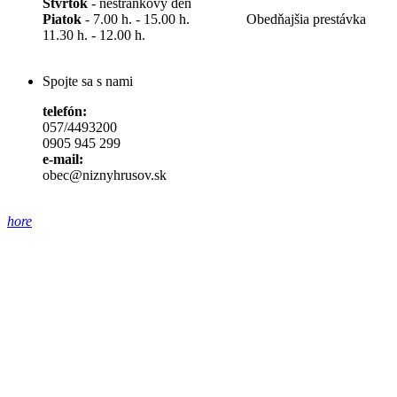
Štvrtok
- nestránkový deň
Piatok
- 7.00 h. - 15.00 h. Obedňajšia prestávka
11.30 h. - 12.00 h.
Spojte sa s nami
telefón:
057/4493200
0905 945 299
e-mail:
obec@niznyhrusov.sk
hore