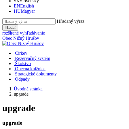
SK
Slovensky
EN
English
HU
Magyar
Hľadaný výraz
Hľadať
rozšírené vyhľadávanie
Obec
Nižný Hrušov
Cirkev
Rezervačný systém
Školstvo
Obecná knižnica
Strategické dokumenty
Odpady
Úvodná stránka
upgrade
upgrade
upgrade