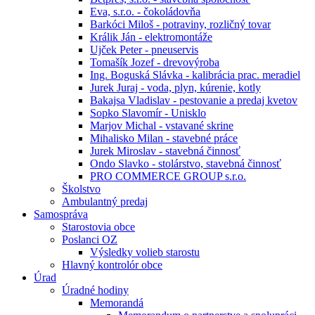
Eva, s.r.o. - čokoládovňa
Barkóci Miloš - potraviny, rozličný tovar
Králik Ján - elektromontáže
Ujček Peter - pneuservis
Tomašík Jozef - drevovýroba
Ing. Boguská Slávka - kalibrácia prac. meradiel
Jurek Juraj - voda, plyn, kúrenie, kotly
Bakajsa Vladislav - pestovanie a predaj kvetov
Sopko Slavomír - Unisklo
Marjov Michal - vstavané skrine
Mihalisko Milan - stavebné práce
Jurek Miroslav - stavebná činnosť
Ondo Slavko - stolárstvo, stavebná činnosť
PRO COMMERCE GROUP s.r.o.
Školstvo
Ambulantný predaj
Samospráva
Starostovia obce
Poslanci OZ
Výsledky volieb starostu
Hlavný kontrolór obce
Úrad
Úradné hodiny
Memorandá