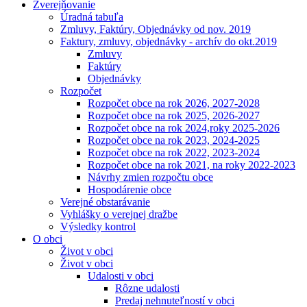
Zverejňovanie
Úradná tabuľa
Zmluvy, Faktúry, Objednávky od nov. 2019
Faktury, zmluvy, objednávky - archív do okt.2019
Zmluvy
Faktúry
Objednávky
Rozpočet
Rozpočet obce na rok 2026, 2027-2028
Rozpočet obce na rok 2025, 2026-2027
Rozpočet obce na rok 2024,roky 2025-2026
Rozpočet obce na rok 2023, 2024-2025
Rozpočet obce na rok 2022, 2023-2024
Rozpočet obce na rok 2021, na roky 2022-2023
Návrhy zmien rozpočtu obce
Hospodárenie obce
Verejné obstarávanie
Vyhlášky o verejnej dražbe
Výsledky kontrol
O obci
Život v obci
Život v obci
Udalosti v obci
Rôzne udalosti
Predaj nehnuteľností v obci