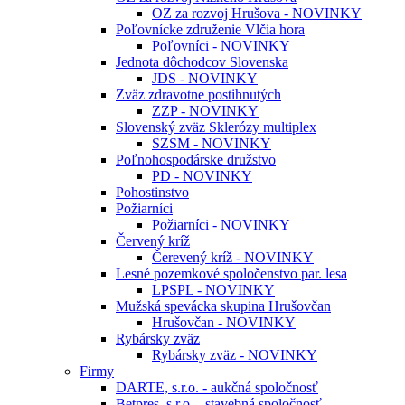
OZ za rozvoj Hrušova - NOVINKY
Poľovnícke združenie Vlčia hora
Poľovníci - NOVINKY
Jednota dôchodcov Slovenska
JDS - NOVINKY
Zväz zdravotne postihnutých
ZZP - NOVINKY
Slovenský zväz Sklerózy multiplex
SZSM - NOVINKY
Poľnohospodárske družstvo
PD - NOVINKY
Pohostinstvo
Požiarníci
Požiarníci - NOVINKY
Červený kríž
Čerevený kríž - NOVINKY
Lesné pozemkové spoločenstvo par. lesa
LPSPL - NOVINKY
Mužská spevácka skupina Hrušovčan
Hrušovčan - NOVINKY
Rybársky zväz
Rybársky zväz - NOVINKY
Firmy
DARTE, s.r.o. - aukčná spoločnosť
Betpres, s.r.o. - stavebná spoločnosť