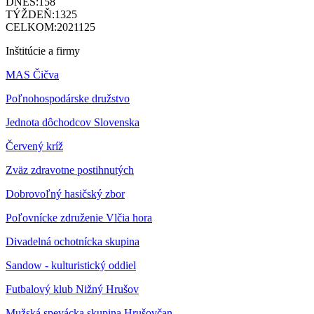
DNES:
158
TÝŽDEŇ:
1325
CELKOM:
2021125
Inštitúcie a firmy
MAS Čičva
Poľnohospodárske družstvo
Jednota dôchodcov Slovenska
Červený kríž
Zväz zdravotne postihnutých
Dobrovoľný hasičský zbor
Poľovnícke združenie Vlčia hora
Divadelná ochotnícka skupina
Sandow - kulturistický oddiel
Futbalový klub Nižný Hrušov
Mužská spevácka skupina Hrušovčan