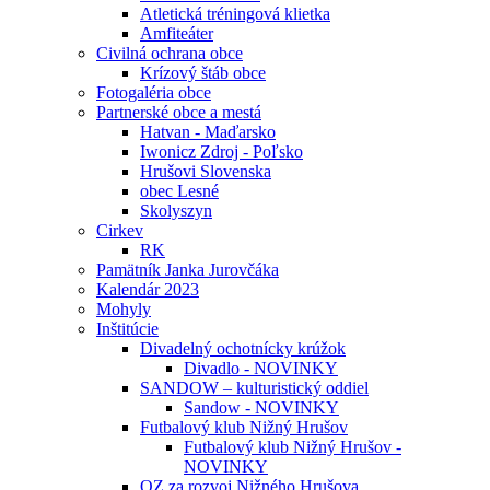
Atletická tréningová klietka
Amfiteáter
Civilná ochrana obce
Krízový štáb obce
Fotogaléria obce
Partnerské obce a mestá
Hatvan - Maďarsko
Iwonicz Zdroj - Poľsko
Hrušovi Slovenska
obec Lesné
Skolyszyn
Cirkev
RK
Pamätník Janka Jurovčáka
Kalendár 2023
Mohyly
Inštitúcie
Divadelný ochotnícky krúžok
Divadlo - NOVINKY
SANDOW – kulturistický oddiel
Sandow - NOVINKY
Futbalový klub Nižný Hrušov
Futbalový klub Nižný Hrušov -
NOVINKY
OZ za rozvoj Nižného Hrušova