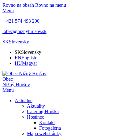
Rovno na obsah
Rovno na menu
Menu
+421 574 493 200
obec@niznyhrusov.sk
SK
Slovensky
SK
Slovensky
EN
English
HU
Magyar
Obec
Nižný Hrušov
Menu
Aktuálne
Aktuality
Catering Hruška
Hostinec
Kontakt
Fotogaléria
Mapa webstránky