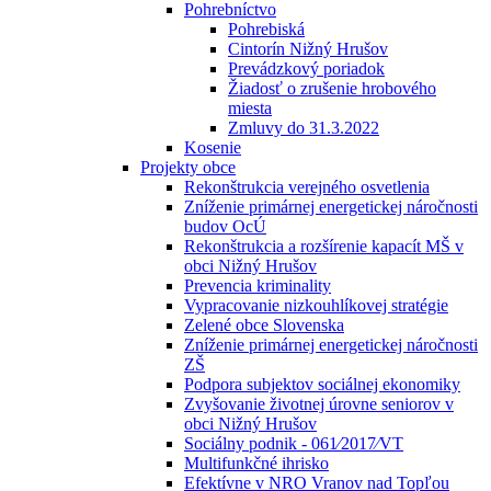
Pohrebníctvo
Pohrebiská
Cintorín Nižný Hrušov
Prevádzkový poriadok
Žiadosť o zrušenie hrobového
miesta
Zmluvy do 31.3.2022
Kosenie
Projekty obce
Rekonštrukcia verejného osvetlenia
Zníženie primárnej energetickej náročnosti
budov OcÚ
Rekonštrukcia a rozšírenie kapacít MŠ v
obci Nižný Hrušov
Prevencia kriminality
Vypracovanie nizkouhlíkovej stratégie
Zelené obce Slovenska
Zníženie primárnej energetickej náročnosti
ZŠ
Podpora subjektov sociálnej ekonomiky
Zvyšovanie životnej úrovne seniorov v
obci Nižný Hrušov
Sociálny podnik - 061⁄2017⁄VT
Multifunkčné ihrisko
Efektívne v NRO Vranov nad Topľou