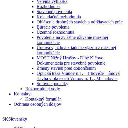
Verejná vyhláška
Rozhodnutia
Stavebné povolenia
Kolaudačné rozhodnutia
Ohlásenia drobných stavieb a udržiavacích prác
Búracie povolenia
Územné rozhodnutia
Povolenia na zvláštne užívanie miestnej
komunikácie
Úprava vjazdu a zriadenie vjazdu z miestnej
komunikácie
MOST Nižný Hrušov - Dlhé Klčovo:
Dokumentácia pre stavebné povolenie
Zmeny stavieb pred dokončením
Optická trasa Vranov n.T. - Trhovište - líniová
stavba v okresoch Vranov n. T. , Michalovce
Správne poplatky
Rozbor pitnej vody
Kontakty
Kontaktný formulár
Ochrana osobných údajov
SK
Slovensky