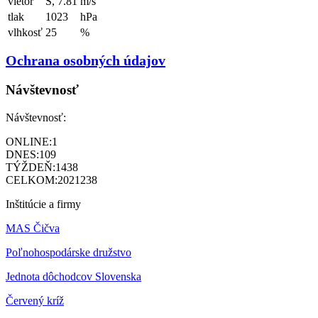
vietor
S, 7.81
m/s
tlak
1023
hPa
vlhkosť
25
%
Ochrana osobných údajov
Návštevnosť
Návštevnosť:
ONLINE:
1
DNES:
109
TÝŽDEŇ:
1438
CELKOM:
2021238
Inštitúcie a firmy
MAS Čičva
Poľnohospodárske družstvo
Jednota dôchodcov Slovenska
Červený kríž