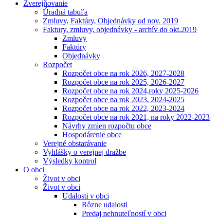
Zverejňovanie
Úradná tabuľa
Zmluvy, Faktúry, Objednávky od nov. 2019
Faktury, zmluvy, objednávky - archív do okt.2019
Zmluvy
Faktúry
Objednávky
Rozpočet
Rozpočet obce na rok 2026, 2027-2028
Rozpočet obce na rok 2025, 2026-2027
Rozpočet obce na rok 2024,roky 2025-2026
Rozpočet obce na rok 2023, 2024-2025
Rozpočet obce na rok 2022, 2023-2024
Rozpočet obce na rok 2021, na roky 2022-2023
Návrhy zmien rozpočtu obce
Hospodárenie obce
Verejné obstarávanie
Vyhlášky o verejnej dražbe
Výsledky kontrol
O obci
Život v obci
Život v obci
Udalosti v obci
Rôzne udalosti
Predaj nehnuteľností v obci