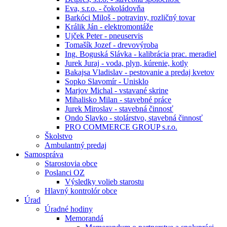
Eva, s.r.o. - čokoládovňa
Barkóci Miloš - potraviny, rozličný tovar
Králik Ján - elektromontáže
Ujček Peter - pneuservis
Tomašík Jozef - drevovýroba
Ing. Boguská Slávka - kalibrácia prac. meradiel
Jurek Juraj - voda, plyn, kúrenie, kotly
Bakajsa Vladislav - pestovanie a predaj kvetov
Sopko Slavomír - Unisklo
Marjov Michal - vstavané skrine
Mihalisko Milan - stavebné práce
Jurek Miroslav - stavebná činnosť
Ondo Slavko - stolárstvo, stavebná činnosť
PRO COMMERCE GROUP s.r.o.
Školstvo
Ambulantný predaj
Samospráva
Starostovia obce
Poslanci OZ
Výsledky volieb starostu
Hlavný kontrolór obce
Úrad
Úradné hodiny
Memorandá