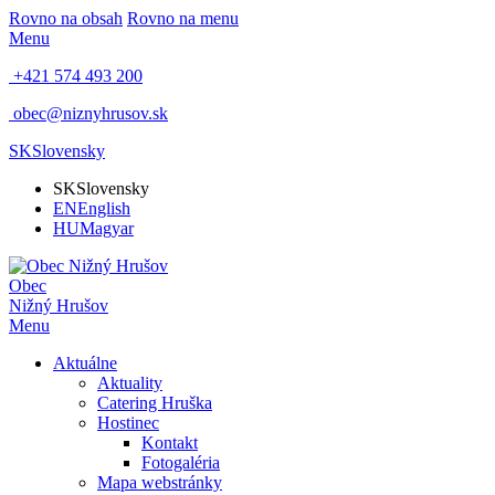
Rovno na obsah
Rovno na menu
Menu
+421 574 493 200
obec@niznyhrusov.sk
SK
Slovensky
SK
Slovensky
EN
English
HU
Magyar
Obec
Nižný Hrušov
Menu
Aktuálne
Aktuality
Catering Hruška
Hostinec
Kontakt
Fotogaléria
Mapa webstránky