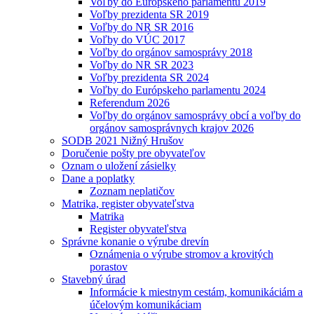
Voľby do Európskeho parlamentu 2019
Voľby prezidenta SR 2019
Voľby do NR SR 2016
Voľby do VÚC 2017
Voľby do orgánov samosprávy 2018
Voľby do NR SR 2023
Voľby prezidenta SR 2024
Voľby do Európskeho parlamentu 2024
Referendum 2026
Voľby do orgánov samosprávy obcí a voľby do
orgánov samosprávnych krajov 2026
SODB 2021 Nižný Hrušov
Doručenie pošty pre obyvateľov
Oznam o uložení zásielky
Dane a poplatky
Zoznam neplatičov
Matrika, register obyvateľstva
Matrika
Register obyvateľstva
Správne konanie o výrube drevín
Oznámenia o výrube stromov a krovitých
porastov
Stavebný úrad
Informácie k miestnym cestám, komunikáciám a
účelovým komunikáciam