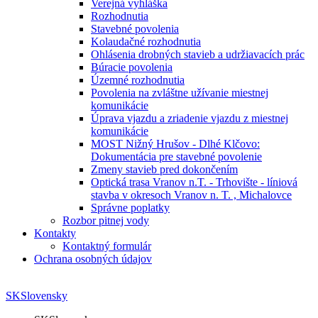
Verejná vyhláška
Rozhodnutia
Stavebné povolenia
Kolaudačné rozhodnutia
Ohlásenia drobných stavieb a udržiavacích prác
Búracie povolenia
Územné rozhodnutia
Povolenia na zvláštne užívanie miestnej
komunikácie
Úprava vjazdu a zriadenie vjazdu z miestnej
komunikácie
MOST Nižný Hrušov - Dlhé Klčovo:
Dokumentácia pre stavebné povolenie
Zmeny stavieb pred dokončením
Optická trasa Vranov n.T. - Trhovište - líniová
stavba v okresoch Vranov n. T. , Michalovce
Správne poplatky
Rozbor pitnej vody
Kontakty
Kontaktný formulár
Ochrana osobných údajov
SK
Slovensky