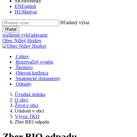
SK
Slovensky
EN
English
HU
Magyar
Hľadaný výraz
Hľadať
rozšírené vyhľadávanie
Obec
Nižný Hrušov
Cirkev
Rezervačný systém
Školstvo
Obecná knižnica
Strategické dokumenty
Odpady
Úvodná stránka
O obci
Život v obci
Udalosti v obci
Vývoz TKO
Zber BIO odpadu
Zber BIO odpadu