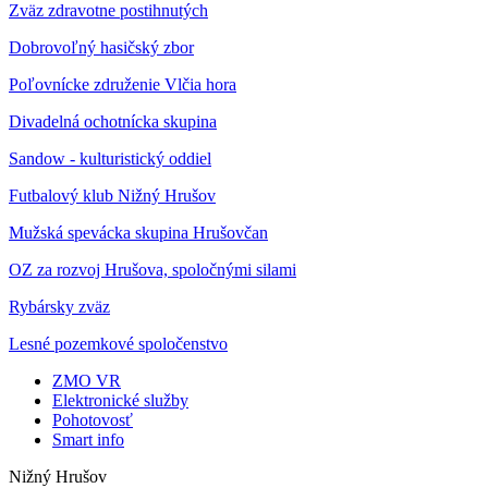
Zväz zdravotne postihnutých
Dobrovoľný hasičský zbor
Poľovnícke združenie Vlčia hora
Divadelná ochotnícka skupina
Sandow - kulturistický oddiel
Futbalový klub Nižný Hrušov
Mužská spevácka skupina Hrušovčan
OZ za rozvoj Hrušova, spoločnými silami
Rybársky zväz
Lesné pozemkové spoločenstvo
ZMO VR
Elektronické služby
Pohotovosť
Smart info
Nižný Hrušov