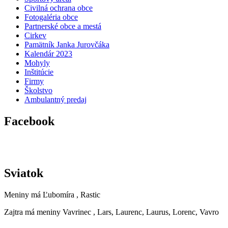
Civilná ochrana obce
Fotogaléria obce
Partnerské obce a mestá
Cirkev
Pamätník Janka Jurovčáka
Kalendár 2023
Mohyly
Inštitúcie
Firmy
Školstvo
Ambulantný predaj
Facebook
Sviatok
Meniny má
Ľubomíra
, Rastic
Zajtra má meniny
Vavrinec
, Lars, Laurenc, Laurus, Lorenc, Vavro