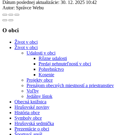
Dátum poslednej aktualizácie:
30. 12. 2025 10:42
Autor:
Správce Webu
O obci
Život v obci
Život v obci
Udalosti v obci
Rôzne udalosti
Predaj nehnuteľností v obci
Pohrebníctvo
Kosenie
Projekty obce
Prenájom obecných miestností a priestranstiev
Voľby
Jedálny lístok
Obecná knižnica
Hrušovské noviny
História obce
Symboly obce
Hrušovská sedmička
Prezentácie o obci
Športový areál