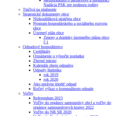
Memorandum o partnerstve a spolupráci
Nadácia PSK pre podporu rodiny
Tlačivá na stiahnutie
Strategické dokumenty obce
Nízkouhliková stratégia obce
Program hospodárskeho a sociálneho rozvoja
obce
Územný plán obce
Zmeny a doplnky územného plánu obce
č.1
Odpadové hospodárstvo
Certifikáty
Oznámenie o výpočte poplatku
Zberné miesto
Kalendár zberu odpadov
Odpady štatistika
rok 2019
rok 2020
Ako správne triediť odpad
Ročný výkaz o komunálnom odpade
Voľby
Referendum 2023
Voľby do orgánov samosprávy obcí a voľby do
orgánov samosprávnych krajov 2022
Voľby do NR SR 2020