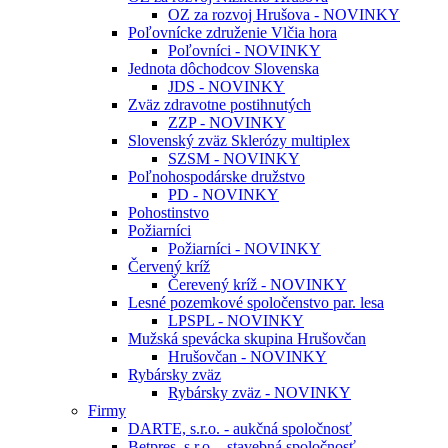
OZ za rozvoj Hrušova - NOVINKY
Poľovnícke združenie Vlčia hora
Poľovníci - NOVINKY
Jednota dôchodcov Slovenska
JDS - NOVINKY
Zväz zdravotne postihnutých
ZZP - NOVINKY
Slovenský zväz Sklerózy multiplex
SZSM - NOVINKY
Poľnohospodárske družstvo
PD - NOVINKY
Pohostinstvo
Požiarníci
Požiarníci - NOVINKY
Červený kríž
Čerevený kríž - NOVINKY
Lesné pozemkové spoločenstvo par. lesa
LPSPL - NOVINKY
Mužská spevácka skupina Hrušovčan
Hrušovčan - NOVINKY
Rybársky zväz
Rybársky zväz - NOVINKY
Firmy
DARTE, s.r.o. - aukčná spoločnosť
Betpres, s.r.o. - stavebná spoločnosť