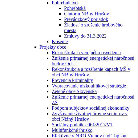
Pohrebníctvo
Pohrebiská
Cintorín Nižný Hrušov
Prevádzkový poriadok
Žiadosť o zrušenie hrobového
miesta
Zmluvy do 31.3.2022
Kosenie
Projekty obce
Rekonštrukcia verejného osvetlenia
Zníženie primárnej energetickej náročnosti
budov OcÚ
Rekonštrukcia a rozšírenie kapacít MŠ v
obci Nižný Hrušov
Prevencia kriminality
Vypracovanie nizkouhlíkovej stratégie
Zelené obce Slovenska
Zníženie primárnej energetickej náročnosti
ZŠ
Podpora subjektov sociálnej ekonomiky
Zvyšovanie životnej úrovne seniorov v
obci Nižný Hrušov
Sociálny podnik - 061⁄2017⁄VT
Multifunkčné ihrisko
Efektívne v NRO Vranov nad Topľou