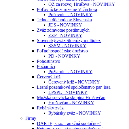
OZ za rozvoj Hrušova - NOVINKY
Poľovnícke združenie Vlčia hora
Poľovníci - NOVINKY
Jednota dôchodcov Slovenska
JDS - NOVINKY
Zväz zdravotne postihnutých
ZZP - NOVINKY
Slovenský zväz Sklerózy multiplex
SZSM - NOVINKY
Poľnohospodárske družstvo
PD - NOVINKY
Pohostinstvo
Požiarníci
Požiarníci - NOVINKY
Červený kríž
Čerevený kríž - NOVINKY
Lesné pozemkové spoločenstvo par. lesa
LPSPL - NOVINKY
Mužská spevácka skupina Hrušovčan
Hrušovčan - NOVINKY
Rybársky zväz
Rybársky zväz - NOVINKY
Firmy
DARTE, s.r.o. - aukčná spoločnosť
Betpres, s.r.o. - stavebná spoločnosť