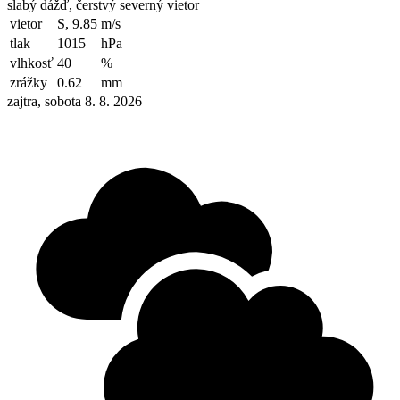
slabý dážď, čerstvý severný vietor
vietor
S, 9.85
m/s
tlak
1015
hPa
vlhkosť
40
%
zrážky
0.62
mm
zajtra, sobota 8. 8. 2026