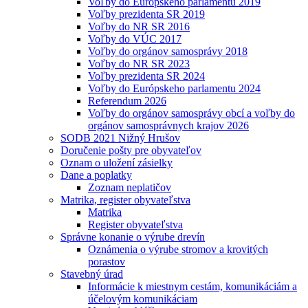
Voľby do Európskeho parlamentu 2019
Voľby prezidenta SR 2019
Voľby do NR SR 2016
Voľby do VÚC 2017
Voľby do orgánov samosprávy 2018
Voľby do NR SR 2023
Voľby prezidenta SR 2024
Voľby do Európskeho parlamentu 2024
Referendum 2026
Voľby do orgánov samosprávy obcí a voľby do
orgánov samosprávnych krajov 2026
SODB 2021 Nižný Hrušov
Doručenie pošty pre obyvateľov
Oznam o uložení zásielky
Dane a poplatky
Zoznam neplatičov
Matrika, register obyvateľstva
Matrika
Register obyvateľstva
Správne konanie o výrube drevín
Oznámenia o výrube stromov a krovitých
porastov
Stavebný úrad
Informácie k miestnym cestám, komunikáciám a
účelovým komunikáciam