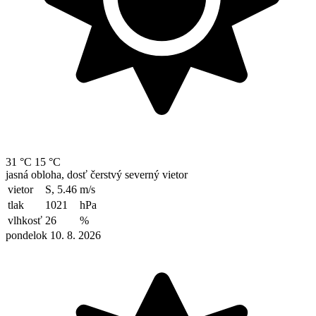
31 °C
15 °C
jasná obloha, dosť čerstvý severný vietor
vietor
S, 5.46
m/s
tlak
1021
hPa
vlhkosť
26
%
pondelok 10. 8. 2026