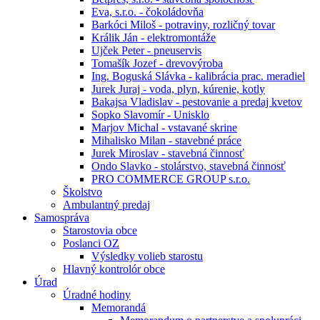
Eva, s.r.o. - čokoládovňa
Barkóci Miloš - potraviny, rozličný tovar
Králik Ján - elektromontáže
Ujček Peter - pneuservis
Tomašík Jozef - drevovýroba
Ing. Boguská Slávka - kalibrácia prac. meradiel
Jurek Juraj - voda, plyn, kúrenie, kotly
Bakajsa Vladislav - pestovanie a predaj kvetov
Sopko Slavomír - Unisklo
Marjov Michal - vstavané skrine
Mihalisko Milan - stavebné práce
Jurek Miroslav - stavebná činnosť
Ondo Slavko - stolárstvo, stavebná činnosť
PRO COMMERCE GROUP s.r.o.
Školstvo
Ambulantný predaj
Samospráva
Starostovia obce
Poslanci OZ
Výsledky volieb starostu
Hlavný kontrolór obce
Úrad
Úradné hodiny
Memorandá