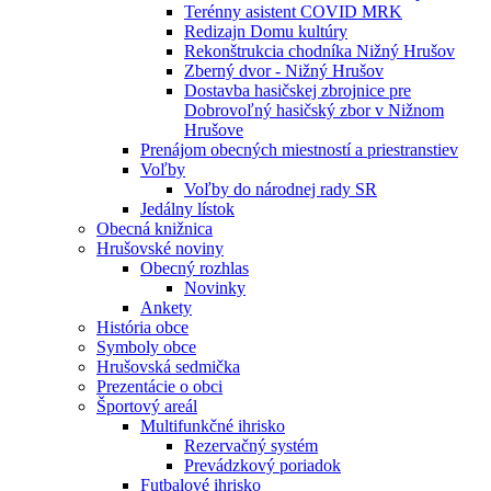
Terénny asistent COVID MRK
Redizajn Domu kultúry
Rekonštrukcia chodníka Nižný Hrušov
Zberný dvor - Nižný Hrušov
Dostavba hasičskej zbrojnice pre
Dobrovoľný hasičský zbor v Nižnom
Hrušove
Prenájom obecných miestností a priestranstiev
Voľby
Voľby do národnej rady SR
Jedálny lístok
Obecná knižnica
Hrušovské noviny
Obecný rozhlas
Novinky
Ankety
História obce
Symboly obce
Hrušovská sedmička
Prezentácie o obci
Športový areál
Multifunkčné ihrisko
Rezervačný systém
Prevádzkový poriadok
Futbalové ihrisko