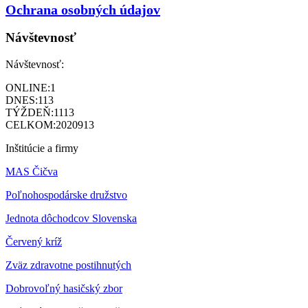
Ochrana osobných údajov
Návštevnosť
Návštevnosť:
ONLINE:
1
DNES:
113
TÝŽDEŇ:
1113
CELKOM:
2020913
Inštitúcie a firmy
MAS Čičva
Poľnohospodárske družstvo
Jednota dôchodcov Slovenska
Červený kríž
Zväz zdravotne postihnutých
Dobrovoľný hasičský zbor