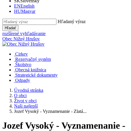
SK
Slovensky
EN
English
HU
Magyar
Hľadaný výraz
Hľadať
rozšírené vyhľadávanie
Obec
Nižný Hrušov
Cirkev
Rezervačný systém
Školstvo
Obecná knižnica
Strategické dokumenty
Odpady
Úvodná stránka
O obci
Život v obci
Naši najlepší
Jozef Vysoký - Vyznamenanie - Zlatá...
Jozef Vysoký - Vyznamenanie -