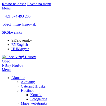
Rovno na obsah
Rovno na menu
Menu
+421 574 493 200
obec@niznyhrusov.sk
SK
Slovensky
SK
Slovensky
EN
English
HU
Magyar
Obec
Nižný Hrušov
Menu
Aktuálne
Aktuality
Catering Hruška
Hostinec
Kontakt
Fotogaléria
Mapa webstránky