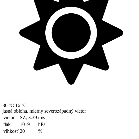
36 °C
16 °C
jasná obloha, mierny severozápadný vietor
vietor
SZ, 3.39
m/s
tlak
1019
hPa
vlhkosť
20
%