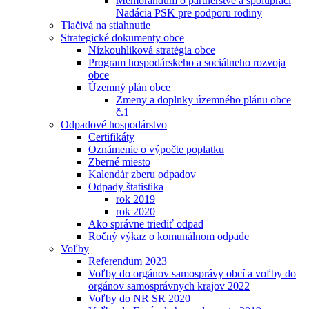
Memorandum o partnerstve a spolupráci
Nadácia PSK pre podporu rodiny
Tlačivá na stiahnutie
Strategické dokumenty obce
Nízkouhliková stratégia obce
Program hospodárskeho a sociálneho rozvoja
obce
Územný plán obce
Zmeny a doplnky územného plánu obce
č.1
Odpadové hospodárstvo
Certifikáty
Oznámenie o výpočte poplatku
Zberné miesto
Kalendár zberu odpadov
Odpady štatistika
rok 2019
rok 2020
Ako správne triediť odpad
Ročný výkaz o komunálnom odpade
Voľby
Referendum 2023
Voľby do orgánov samosprávy obcí a voľby do
orgánov samosprávnych krajov 2022
Voľby do NR SR 2020