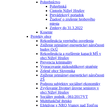
Pohrebníctvo
Pohrebiská
Cintorín Nižný Hrušov
Prevádzkový poriadok
Žiadosť o zrušenie hrobového
miesta
Zmluvy do 31.3.2022
Kosenie
Projekty obce
Rekonštrukcia verejného osvetlenia
Zníženie primárnej energetickej náročnosti
budov OcÚ
Rekonštrukcia a rozšírenie kapacít MŠ v
obci Nižný Hrušov
Prevencia kriminality
Vypracovanie nizkouhlíkovej stratégie
Zelené obce Slovenska
Zníženie primárnej energetickej náročnosti
ZŠ
Podpora subjektov sociálnej ekonomiky
Zvyšovanie životnej úrovne seniorov v
obci Nižný Hrušov
Sociálny podnik - 061⁄2017⁄VT
Multifunkčné ihrisko
Efektívne v NRO Vranov nad Topľou