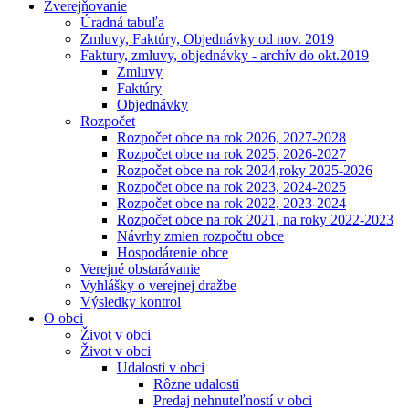
Zverejňovanie
Úradná tabuľa
Zmluvy, Faktúry, Objednávky od nov. 2019
Faktury, zmluvy, objednávky - archív do okt.2019
Zmluvy
Faktúry
Objednávky
Rozpočet
Rozpočet obce na rok 2026, 2027-2028
Rozpočet obce na rok 2025, 2026-2027
Rozpočet obce na rok 2024,roky 2025-2026
Rozpočet obce na rok 2023, 2024-2025
Rozpočet obce na rok 2022, 2023-2024
Rozpočet obce na rok 2021, na roky 2022-2023
Návrhy zmien rozpočtu obce
Hospodárenie obce
Verejné obstarávanie
Vyhlášky o verejnej dražbe
Výsledky kontrol
O obci
Život v obci
Život v obci
Udalosti v obci
Rôzne udalosti
Predaj nehnuteľností v obci