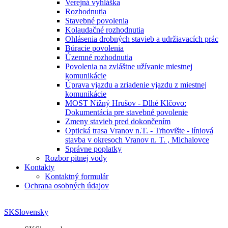
Verejná vyhláška
Rozhodnutia
Stavebné povolenia
Kolaudačné rozhodnutia
Ohlásenia drobných stavieb a udržiavacích prác
Búracie povolenia
Územné rozhodnutia
Povolenia na zvláštne užívanie miestnej
komunikácie
Úprava vjazdu a zriadenie vjazdu z miestnej
komunikácie
MOST Nižný Hrušov - Dlhé Klčovo:
Dokumentácia pre stavebné povolenie
Zmeny stavieb pred dokončením
Optická trasa Vranov n.T. - Trhovište - líniová
stavba v okresoch Vranov n. T. , Michalovce
Správne poplatky
Rozbor pitnej vody
Kontakty
Kontaktný formulár
Ochrana osobných údajov
SK
Slovensky