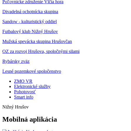
Poľovnícke združenie Vlčia hora
Divadelná ochotnícka skupina
Sandow - kulturistický oddiel
Futbalový klub Nižný Hrušov
Mužská spevácka skupina Hrušovčan
OZ za rozvoj Hrušova, spoločnými silami
Rybársky zväz
Lesné pozemkové spoločenstvo
ZMO VR
Elektronické služby
Pohotovosť
Smart info
Nižný Hrušov
Mobilná aplikácia