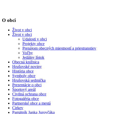
O obci
Život v obci
Život v obci
Udalosti v obci
Projekty obce
Prenájom obecných miestností a priestranstiev
Voľby
Jedálny lístok
Obecná knižnica
Hrušovské noviny
História obce
Symboly obce
Hrušovská sedmička
Prezentácie o obci
Športový areál
Civilná ochrana obce
Fotogaléria obce
Partnerské obce a mestá
Cirkev
Pamätník Janka Jurovčáka