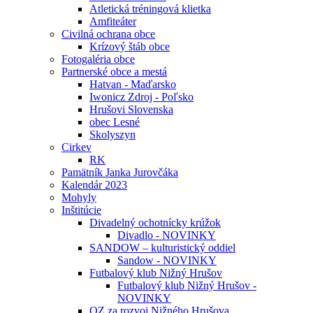
Atletická tréningová klietka
Amfiteáter
Civilná ochrana obce
Krízový štáb obce
Fotogaléria obce
Partnerské obce a mestá
Hatvan - Maďarsko
Iwonicz Zdroj - Poľsko
Hrušovi Slovenska
obec Lesné
Skolyszyn
Cirkev
RK
Pamätník Janka Jurovčáka
Kalendár 2023
Mohyly
Inštitúcie
Divadelný ochotnícky krúžok
Divadlo - NOVINKY
SANDOW – kulturistický oddiel
Sandow - NOVINKY
Futbalový klub Nižný Hrušov
Futbalový klub Nižný Hrušov -
NOVINKY
OZ za rozvoj Nižného Hrušova