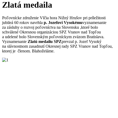
Zlatá medaila
Poľovnícke združenie Vlčia hora Nižný Hrušov pri príležitosti
jubileá 60 rokov navrhla
p. Jozefovi Vysokému
vyznamenanie
za zásluhy o rozvoj poľovníctva na Slovensku ,ktoré bolo
schválené Okresnou organizáciou SPZ Vranov nad Topľou
a udelené bolo Slovenským poľovníckym zväzom Bratislava.
Vyznamenanie
Zlatú medailu SPZ
prevzal p. Jozef Vysoký
na slávnostnom zasadnutí Okresnej rady SPZ Vranov nad Topľou,
ktorej je členom. Blahoželáme.