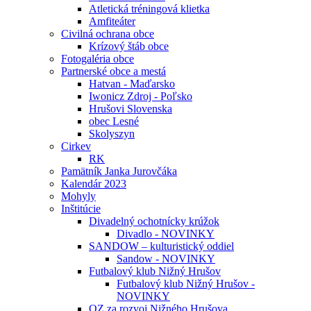
Atletická tréningová klietka
Amfiteáter
Civilná ochrana obce
Krízový štáb obce
Fotogaléria obce
Partnerské obce a mestá
Hatvan - Maďarsko
Iwonicz Zdroj - Poľsko
Hrušovi Slovenska
obec Lesné
Skolyszyn
Cirkev
RK
Pamätník Janka Jurovčáka
Kalendár 2023
Mohyly
Inštitúcie
Divadelný ochotnícky krúžok
Divadlo - NOVINKY
SANDOW – kulturistický oddiel
Sandow - NOVINKY
Futbalový klub Nižný Hrušov
Futbalový klub Nižný Hrušov -
NOVINKY
OZ za rozvoj Nižného Hrušova