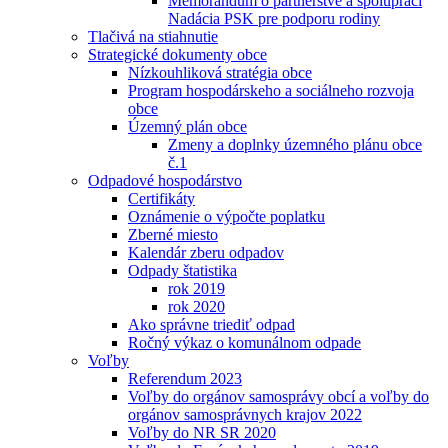
Memorandum o partnerstve a spolupráci
Nadácia PSK pre podporu rodiny
Tlačivá na stiahnutie
Strategické dokumenty obce
Nízkouhliková stratégia obce
Program hospodárskeho a sociálneho rozvoja
obce
Územný plán obce
Zmeny a doplnky územného plánu obce
č.1
Odpadové hospodárstvo
Certifikáty
Oznámenie o výpočte poplatku
Zberné miesto
Kalendár zberu odpadov
Odpady štatistika
rok 2019
rok 2020
Ako správne triediť odpad
Ročný výkaz o komunálnom odpade
Voľby
Referendum 2023
Voľby do orgánov samosprávy obcí a voľby do
orgánov samosprávnych krajov 2022
Voľby do NR SR 2020