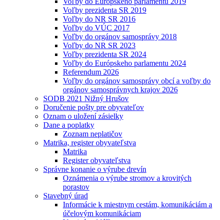
Voľby do Európskeho parlamentu 2019
Voľby prezidenta SR 2019
Voľby do NR SR 2016
Voľby do VÚC 2017
Voľby do orgánov samosprávy 2018
Voľby do NR SR 2023
Voľby prezidenta SR 2024
Voľby do Európskeho parlamentu 2024
Referendum 2026
Voľby do orgánov samosprávy obcí a voľby do
orgánov samosprávnych krajov 2026
SODB 2021 Nižný Hrušov
Doručenie pošty pre obyvateľov
Oznam o uložení zásielky
Dane a poplatky
Zoznam neplatičov
Matrika, register obyvateľstva
Matrika
Register obyvateľstva
Správne konanie o výrube drevín
Oznámenia o výrube stromov a krovitých
porastov
Stavebný úrad
Informácie k miestnym cestám, komunikáciám a
účelovým komunikáciam