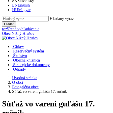
SK
Slovensky
EN
English
HU
Magyar
Hľadaný výraz
Hľadať
rozšírené vyhľadávanie
Obec
Nižný Hrušov
Cirkev
Rezervačný systém
Školstvo
Obecná knižnica
Strategické dokumenty
Odpady
Úvodná stránka
O obci
Fotogaléria obce
Súťaž vo varení guľášu 17. ročník
Súťaž vo varení guľášu 17.