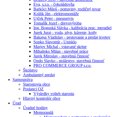
Eva, s.r.o. - čokoládovňa
Barkóci Miloš - potraviny, rozličný tovar
Králik Ján - elektromontáže
Ujček Peter - pneuservis
Tomašík Jozef - drevovýroba
Ing. Boguská Slávka - kalibrácia prac. meradiel
Jurek Juraj - voda, plyn, kúrenie, kotly
Bakajsa Vladislav - pestovanie a predaj kvetov
Sopko Slavomír - Unisklo
Marjov Michal - vstavané skrine
Mihalisko Milan - stavebné práce
Jurek Miroslav - stavebná činnosť
Ondo Slavko - stolárstvo, stavebná činnosť
PRO COMMERCE GROUP s.r.o.
Školstvo
Ambulantný predaj
Samospráva
Starostovia obce
Poslanci OZ
Výsledky volieb starostu
Hlavný kontrolór obce
Úrad
Úradné hodiny
Memorandá