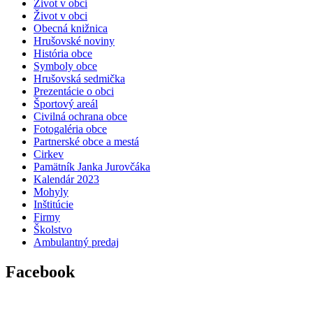
Život v obci
Život v obci
Obecná knižnica
Hrušovské noviny
História obce
Symboly obce
Hrušovská sedmička
Prezentácie o obci
Športový areál
Civilná ochrana obce
Fotogaléria obce
Partnerské obce a mestá
Cirkev
Pamätník Janka Jurovčáka
Kalendár 2023
Mohyly
Inštitúcie
Firmy
Školstvo
Ambulantný predaj
Facebook