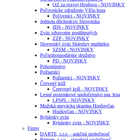
OZ za rozvoj Hrušova - NOVINKY
Poľovnícke združenie Vlčia hora
Poľovníci - NOVINKY
Jednota dôchodcov Slovenska
JDS - NOVINKY
Zväz zdravotne postihnutých
ZZP - NOVINKY
Slovenský zväz Sklerózy multiplex
SZSM - NOVINKY
Poľnohospodárske družstvo
PD - NOVINKY
Pohostinstvo
Požiarníci
Požiarníci - NOVINKY
Červený kríž
Čerevený kríž - NOVINKY
Lesné pozemkové spoločenstvo par. lesa
LPSPL - NOVINKY
Mužská spevácka skupina Hrušovčan
Hrušovčan - NOVINKY
Rybársky zväz
Rybársky zväz - NOVINKY
Firmy
DARTE, s.r.o. - aukčná spoločnosť
Betpres, s.r.o. - stavebná spoločnosť