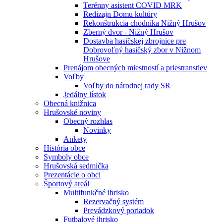
Terénny asistent COVID MRK
Redizajn Domu kultúry
Rekonštrukcia chodníka Nižný Hrušov
Zberný dvor - Nižný Hrušov
Dostavba hasičskej zbrojnice pre
Dobrovoľný hasičský zbor v Nižnom
Hrušove
Prenájom obecných miestností a priestranstiev
Voľby
Voľby do národnej rady SR
Jedálny lístok
Obecná knižnica
Hrušovské noviny
Obecný rozhlas
Novinky
Ankety
História obce
Symboly obce
Hrušovská sedmička
Prezentácie o obci
Športový areál
Multifunkčné ihrisko
Rezervačný systém
Prevádzkový poriadok
Futbalové ihrisko