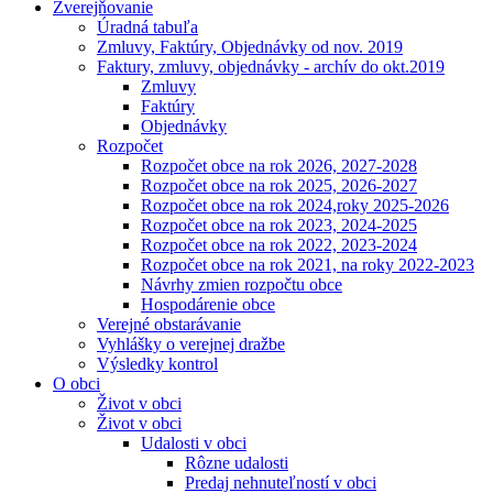
Zverejňovanie
Úradná tabuľa
Zmluvy, Faktúry, Objednávky od nov. 2019
Faktury, zmluvy, objednávky - archív do okt.2019
Zmluvy
Faktúry
Objednávky
Rozpočet
Rozpočet obce na rok 2026, 2027-2028
Rozpočet obce na rok 2025, 2026-2027
Rozpočet obce na rok 2024,roky 2025-2026
Rozpočet obce na rok 2023, 2024-2025
Rozpočet obce na rok 2022, 2023-2024
Rozpočet obce na rok 2021, na roky 2022-2023
Návrhy zmien rozpočtu obce
Hospodárenie obce
Verejné obstarávanie
Vyhlášky o verejnej dražbe
Výsledky kontrol
O obci
Život v obci
Život v obci
Udalosti v obci
Rôzne udalosti
Predaj nehnuteľností v obci