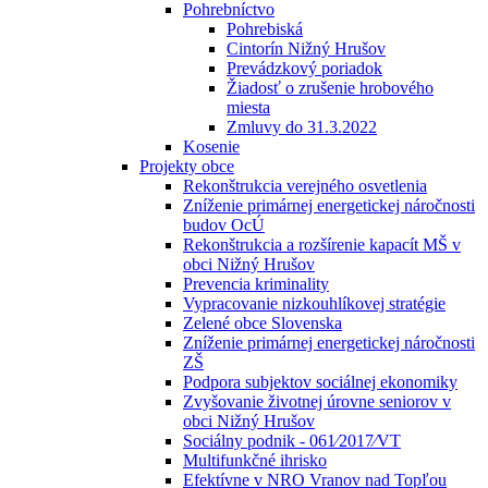
Pohrebníctvo
Pohrebiská
Cintorín Nižný Hrušov
Prevádzkový poriadok
Žiadosť o zrušenie hrobového
miesta
Zmluvy do 31.3.2022
Kosenie
Projekty obce
Rekonštrukcia verejného osvetlenia
Zníženie primárnej energetickej náročnosti
budov OcÚ
Rekonštrukcia a rozšírenie kapacít MŠ v
obci Nižný Hrušov
Prevencia kriminality
Vypracovanie nizkouhlíkovej stratégie
Zelené obce Slovenska
Zníženie primárnej energetickej náročnosti
ZŠ
Podpora subjektov sociálnej ekonomiky
Zvyšovanie životnej úrovne seniorov v
obci Nižný Hrušov
Sociálny podnik - 061⁄2017⁄VT
Multifunkčné ihrisko
Efektívne v NRO Vranov nad Topľou