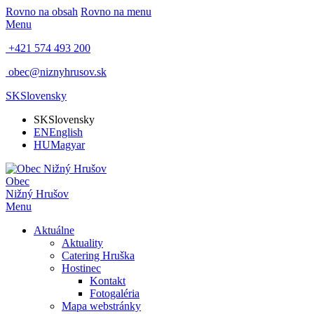
Rovno na obsah
Rovno na menu
Menu
+421 574 493 200
obec@niznyhrusov.sk
SK
Slovensky
SK
Slovensky
EN
English
HU
Magyar
Obec
Nižný Hrušov
Menu
Aktuálne
Aktuality
Catering Hruška
Hostinec
Kontakt
Fotogaléria
Mapa webstránky