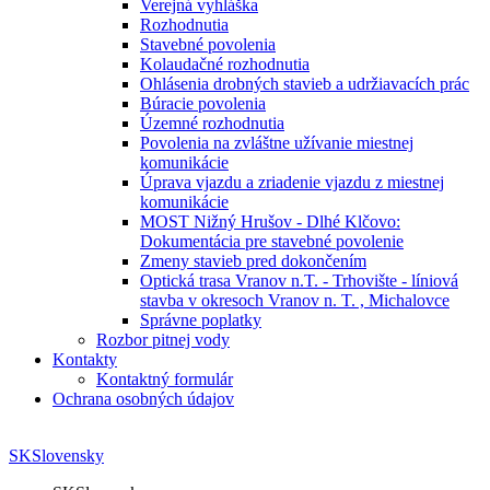
Verejná vyhláška
Rozhodnutia
Stavebné povolenia
Kolaudačné rozhodnutia
Ohlásenia drobných stavieb a udržiavacích prác
Búracie povolenia
Územné rozhodnutia
Povolenia na zvláštne užívanie miestnej
komunikácie
Úprava vjazdu a zriadenie vjazdu z miestnej
komunikácie
MOST Nižný Hrušov - Dlhé Klčovo:
Dokumentácia pre stavebné povolenie
Zmeny stavieb pred dokončením
Optická trasa Vranov n.T. - Trhovište - líniová
stavba v okresoch Vranov n. T. , Michalovce
Správne poplatky
Rozbor pitnej vody
Kontakty
Kontaktný formulár
Ochrana osobných údajov
SK
Slovensky