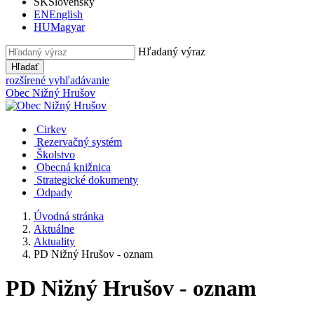
SK
Slovensky
EN
English
HU
Magyar
Hľadaný výraz
Hľadať
rozšírené vyhľadávanie
Obec
Nižný Hrušov
Cirkev
Rezervačný systém
Školstvo
Obecná knižnica
Strategické dokumenty
Odpady
Úvodná stránka
Aktuálne
Aktuality
PD Nižný Hrušov - oznam
PD Nižný Hrušov - oznam