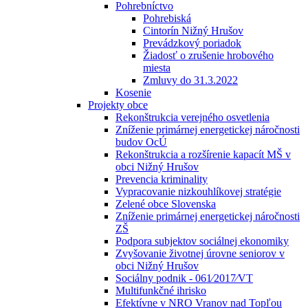
Pohrebníctvo
Pohrebiská
Cintorín Nižný Hrušov
Prevádzkový poriadok
Žiadosť o zrušenie hrobového
miesta
Zmluvy do 31.3.2022
Kosenie
Projekty obce
Rekonštrukcia verejného osvetlenia
Zníženie primárnej energetickej náročnosti
budov OcÚ
Rekonštrukcia a rozšírenie kapacít MŠ v
obci Nižný Hrušov
Prevencia kriminality
Vypracovanie nizkouhlíkovej stratégie
Zelené obce Slovenska
Zníženie primárnej energetickej náročnosti
ZŠ
Podpora subjektov sociálnej ekonomiky
Zvyšovanie životnej úrovne seniorov v
obci Nižný Hrušov
Sociálny podnik - 061⁄2017⁄VT
Multifunkčné ihrisko
Efektívne v NRO Vranov nad Topľou