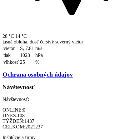
28 °C
14 °C
jasná obloha, dosť čerstvý severný vietor
vietor
S, 7.81
m/s
tlak
1023
hPa
vlhkosť
25
%
Ochrana osobných údajov
Návštevnosť
Návštevnosť:
ONLINE:
0
DNES:
108
TÝŽDEŇ:
1437
CELKOM:
2021237
Inštitúcie a firmy