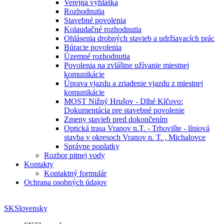
Verejná vyhláška
Rozhodnutia
Stavebné povolenia
Kolaudačné rozhodnutia
Ohlásenia drobných stavieb a udržiavacích prác
Búracie povolenia
Územné rozhodnutia
Povolenia na zvláštne užívanie miestnej
komunikácie
Úprava vjazdu a zriadenie vjazdu z miestnej
komunikácie
MOST Nižný Hrušov - Dlhé Klčovo:
Dokumentácia pre stavebné povolenie
Zmeny stavieb pred dokončením
Optická trasa Vranov n.T. - Trhovište - líniová
stavba v okresoch Vranov n. T. , Michalovce
Správne poplatky
Rozbor pitnej vody
Kontakty
Kontaktný formulár
Ochrana osobných údajov
SK
Slovensky