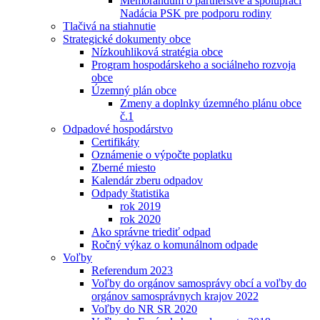
Memorandum o partnerstve a spolupráci
Nadácia PSK pre podporu rodiny
Tlačivá na stiahnutie
Strategické dokumenty obce
Nízkouhliková stratégia obce
Program hospodárskeho a sociálneho rozvoja
obce
Územný plán obce
Zmeny a doplnky územného plánu obce
č.1
Odpadové hospodárstvo
Certifikáty
Oznámenie o výpočte poplatku
Zberné miesto
Kalendár zberu odpadov
Odpady štatistika
rok 2019
rok 2020
Ako správne triediť odpad
Ročný výkaz o komunálnom odpade
Voľby
Referendum 2023
Voľby do orgánov samosprávy obcí a voľby do
orgánov samosprávnych krajov 2022
Voľby do NR SR 2020