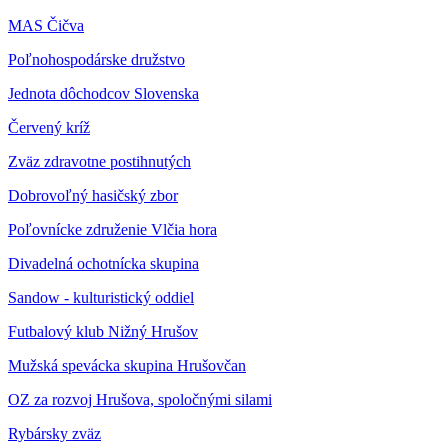
MAS Čičva
Poľnohospodárske družstvo
Jednota dôchodcov Slovenska
Červený kríž
Zväz zdravotne postihnutých
Dobrovoľný hasičský zbor
Poľovnícke združenie Vlčia hora
Divadelná ochotnícka skupina
Sandow - kulturistický oddiel
Futbalový klub Nižný Hrušov
Mužská spevácka skupina Hrušovčan
OZ za rozvoj Hrušova, spoločnými silami
Rybársky zväz