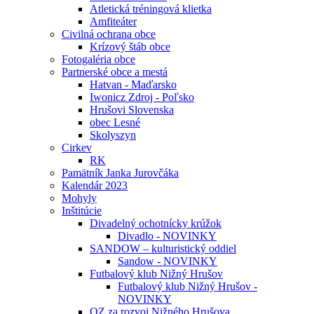
Atletická tréningová klietka
Amfiteáter
Civilná ochrana obce
Krízový štáb obce
Fotogaléria obce
Partnerské obce a mestá
Hatvan - Maďarsko
Iwonicz Zdroj - Poľsko
Hrušovi Slovenska
obec Lesné
Skolyszyn
Cirkev
RK
Pamätník Janka Jurovčáka
Kalendár 2023
Mohyly
Inštitúcie
Divadelný ochotnícky krúžok
Divadlo - NOVINKY
SANDOW – kulturistický oddiel
Sandow - NOVINKY
Futbalový klub Nižný Hrušov
Futbalový klub Nižný Hrušov -
NOVINKY
OZ za rozvoj Nižného Hrušova