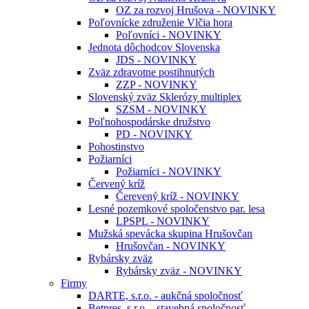
OZ za rozvoj Hrušova - NOVINKY
Poľovnícke združenie Vlčia hora
Poľovníci - NOVINKY
Jednota dôchodcov Slovenska
JDS - NOVINKY
Zväz zdravotne postihnutých
ZZP - NOVINKY
Slovenský zväz Sklerózy multiplex
SZSM - NOVINKY
Poľnohospodárske družstvo
PD - NOVINKY
Pohostinstvo
Požiarníci
Požiarníci - NOVINKY
Červený kríž
Čerevený kríž - NOVINKY
Lesné pozemkové spoločenstvo par. lesa
LPSPL - NOVINKY
Mužská spevácka skupina Hrušovčan
Hrušovčan - NOVINKY
Rybársky zväz
Rybársky zväz - NOVINKY
Firmy
DARTE, s.r.o. - aukčná spoločnosť
Betpres, s.r.o. - stavebná spoločnosť