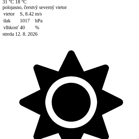
31 °C
18 °C
polojasno, čerstvý severný vietor
vietor
S, 8.42
m/s
tlak
1017
hPa
vlhkosť
40
%
streda 12. 8. 2026