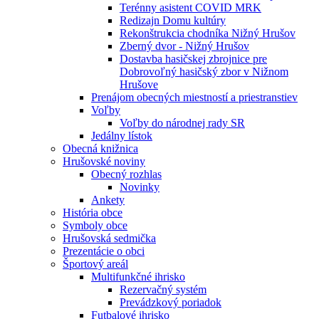
Terénny asistent COVID MRK
Redizajn Domu kultúry
Rekonštrukcia chodníka Nižný Hrušov
Zberný dvor - Nižný Hrušov
Dostavba hasičskej zbrojnice pre
Dobrovoľný hasičský zbor v Nižnom
Hrušove
Prenájom obecných miestností a priestranstiev
Voľby
Voľby do národnej rady SR
Jedálny lístok
Obecná knižnica
Hrušovské noviny
Obecný rozhlas
Novinky
Ankety
História obce
Symboly obce
Hrušovská sedmička
Prezentácie o obci
Športový areál
Multifunkčné ihrisko
Rezervačný systém
Prevádzkový poriadok
Futbalové ihrisko