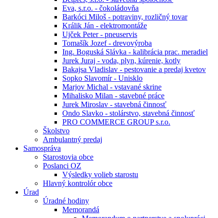
Eva, s.r.o. - čokoládovňa
Barkóci Miloš - potraviny, rozličný tovar
Králik Ján - elektromontáže
Ujček Peter - pneuservis
Tomašík Jozef - drevovýroba
Ing. Boguská Slávka - kalibrácia prac. meradiel
Jurek Juraj - voda, plyn, kúrenie, kotly
Bakajsa Vladislav - pestovanie a predaj kvetov
Sopko Slavomír - Unisklo
Marjov Michal - vstavané skrine
Mihalisko Milan - stavebné práce
Jurek Miroslav - stavebná činnosť
Ondo Slavko - stolárstvo, stavebná činnosť
PRO COMMERCE GROUP s.r.o.
Školstvo
Ambulantný predaj
Samospráva
Starostovia obce
Poslanci OZ
Výsledky volieb starostu
Hlavný kontrolór obce
Úrad
Úradné hodiny
Memorandá