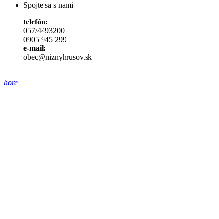
Spojte sa s nami
telefón:
057/4493200
0905 945 299
e-mail:
obec@niznyhrusov.sk
hore