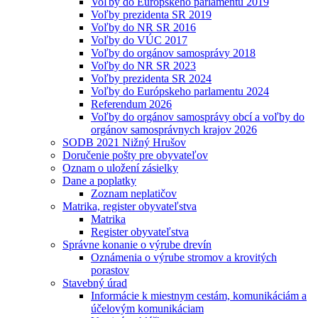
Voľby do Európskeho parlamentu 2019
Voľby prezidenta SR 2019
Voľby do NR SR 2016
Voľby do VÚC 2017
Voľby do orgánov samosprávy 2018
Voľby do NR SR 2023
Voľby prezidenta SR 2024
Voľby do Európskeho parlamentu 2024
Referendum 2026
Voľby do orgánov samosprávy obcí a voľby do
orgánov samosprávnych krajov 2026
SODB 2021 Nižný Hrušov
Doručenie pošty pre obyvateľov
Oznam o uložení zásielky
Dane a poplatky
Zoznam neplatičov
Matrika, register obyvateľstva
Matrika
Register obyvateľstva
Správne konanie o výrube drevín
Oznámenia o výrube stromov a krovitých
porastov
Stavebný úrad
Informácie k miestnym cestám, komunikáciám a
účelovým komunikáciam