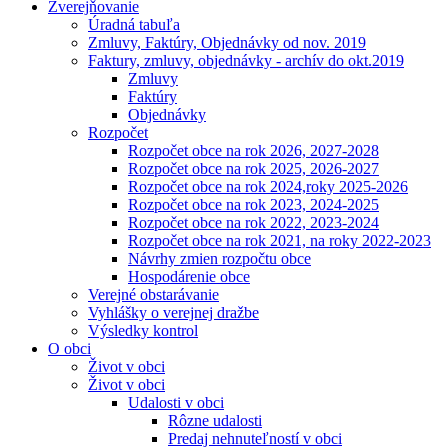
Zverejňovanie
Úradná tabuľa
Zmluvy, Faktúry, Objednávky od nov. 2019
Faktury, zmluvy, objednávky - archív do okt.2019
Zmluvy
Faktúry
Objednávky
Rozpočet
Rozpočet obce na rok 2026, 2027-2028
Rozpočet obce na rok 2025, 2026-2027
Rozpočet obce na rok 2024,roky 2025-2026
Rozpočet obce na rok 2023, 2024-2025
Rozpočet obce na rok 2022, 2023-2024
Rozpočet obce na rok 2021, na roky 2022-2023
Návrhy zmien rozpočtu obce
Hospodárenie obce
Verejné obstarávanie
Vyhlášky o verejnej dražbe
Výsledky kontrol
O obci
Život v obci
Život v obci
Udalosti v obci
Rôzne udalosti
Predaj nehnuteľností v obci