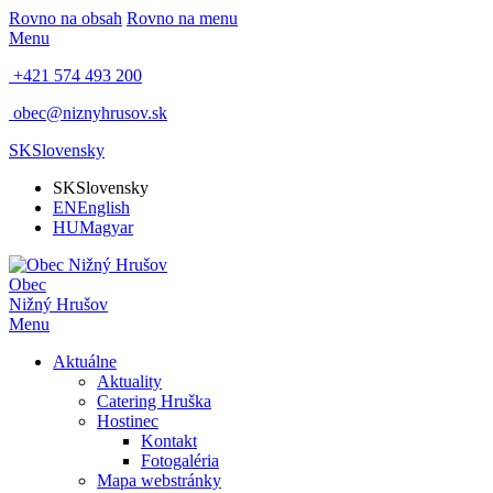
Rovno na obsah
Rovno na menu
Menu
+421 574 493 200
obec@niznyhrusov.sk
SK
Slovensky
SK
Slovensky
EN
English
HU
Magyar
Obec
Nižný Hrušov
Menu
Aktuálne
Aktuality
Catering Hruška
Hostinec
Kontakt
Fotogaléria
Mapa webstránky