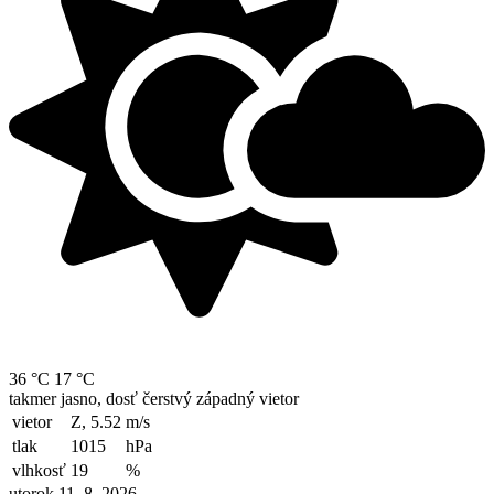
36 °C
17 °C
takmer jasno, dosť čerstvý západný vietor
vietor
Z, 5.52
m/s
tlak
1015
hPa
vlhkosť
19
%
utorok 11. 8. 2026