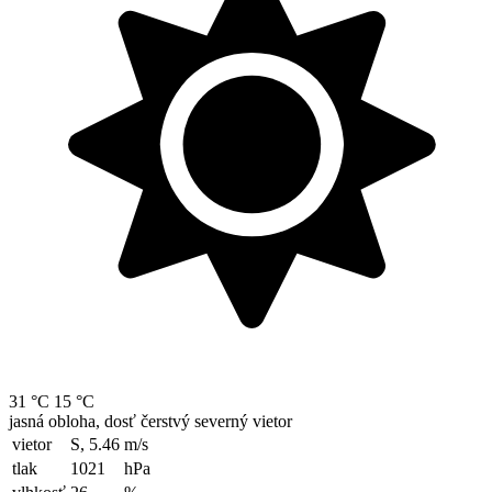
31 °C
15 °C
jasná obloha, dosť čerstvý severný vietor
vietor
S, 5.46
m/s
tlak
1021
hPa