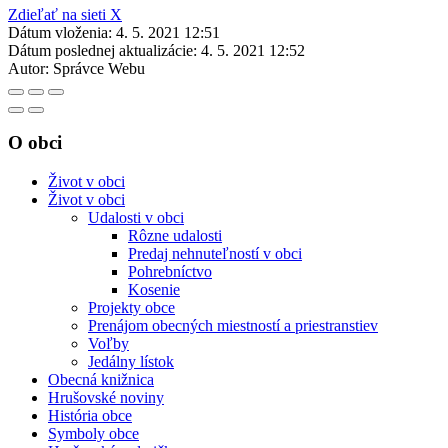
Zdieľať na sieti X
Dátum vloženia:
4. 5. 2021 12:51
Dátum poslednej aktualizácie:
4. 5. 2021 12:52
Autor:
Správce Webu
O obci
Život v obci
Život v obci
Udalosti v obci
Rôzne udalosti
Predaj nehnuteľností v obci
Pohrebníctvo
Kosenie
Projekty obce
Prenájom obecných miestností a priestranstiev
Voľby
Jedálny lístok
Obecná knižnica
Hrušovské noviny
História obce
Symboly obce