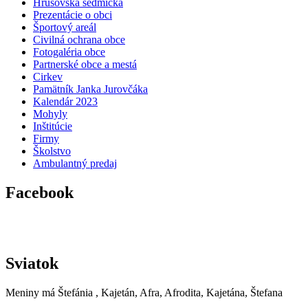
Hrušovská sedmička
Prezentácie o obci
Športový areál
Civilná ochrana obce
Fotogaléria obce
Partnerské obce a mestá
Cirkev
Pamätník Janka Jurovčáka
Kalendár 2023
Mohyly
Inštitúcie
Firmy
Školstvo
Ambulantný predaj
Facebook
Sviatok
Meniny má
Štefánia
, Kajetán, Afra, Afrodita, Kajetána, Štefana