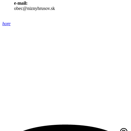
e-mail:
obec@niznyhrusov.sk
hore