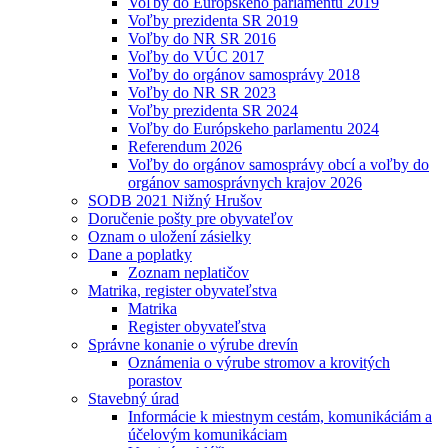
Voľby do Európskeho parlamentu 2019
Voľby prezidenta SR 2019
Voľby do NR SR 2016
Voľby do VÚC 2017
Voľby do orgánov samosprávy 2018
Voľby do NR SR 2023
Voľby prezidenta SR 2024
Voľby do Európskeho parlamentu 2024
Referendum 2026
Voľby do orgánov samosprávy obcí a voľby do
orgánov samosprávnych krajov 2026
SODB 2021 Nižný Hrušov
Doručenie pošty pre obyvateľov
Oznam o uložení zásielky
Dane a poplatky
Zoznam neplatičov
Matrika, register obyvateľstva
Matrika
Register obyvateľstva
Správne konanie o výrube drevín
Oznámenia o výrube stromov a krovitých
porastov
Stavebný úrad
Informácie k miestnym cestám, komunikáciám a
účelovým komunikáciam