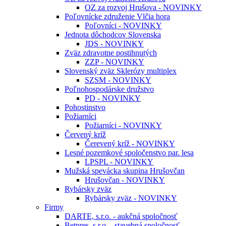
OZ za rozvoj Hrušova - NOVINKY
Poľovnícke združenie Vlčia hora
Poľovníci - NOVINKY
Jednota dôchodcov Slovenska
JDS - NOVINKY
Zväz zdravotne postihnutých
ZZP - NOVINKY
Slovenský zväz Sklerózy multiplex
SZSM - NOVINKY
Poľnohospodárske družstvo
PD - NOVINKY
Pohostinstvo
Požiarníci
Požiarníci - NOVINKY
Červený kríž
Čerevený kríž - NOVINKY
Lesné pozemkové spoločenstvo par. lesa
LPSPL - NOVINKY
Mužská spevácka skupina Hrušovčan
Hrušovčan - NOVINKY
Rybársky zväz
Rybársky zväz - NOVINKY
Firmy
DARTE, s.r.o. - aukčná spoločnosť
Betpres, s.r.o. - stavebná spoločnosť