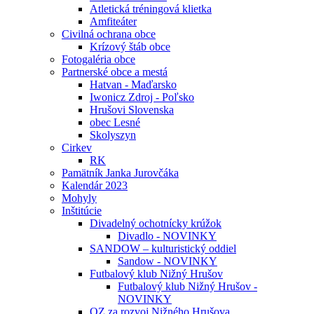
Atletická tréningová klietka
Amfiteáter
Civilná ochrana obce
Krízový štáb obce
Fotogaléria obce
Partnerské obce a mestá
Hatvan - Maďarsko
Iwonicz Zdroj - Poľsko
Hrušovi Slovenska
obec Lesné
Skolyszyn
Cirkev
RK
Pamätník Janka Jurovčáka
Kalendár 2023
Mohyly
Inštitúcie
Divadelný ochotnícky krúžok
Divadlo - NOVINKY
SANDOW – kulturistický oddiel
Sandow - NOVINKY
Futbalový klub Nižný Hrušov
Futbalový klub Nižný Hrušov -
NOVINKY
OZ za rozvoj Nižného Hrušova