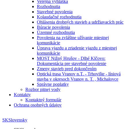
Verejná vyhláška
Rozhodnutia
Stavebné povolenia
Kolaudačné rozhodnutia
Ohlásenia drobných stavieb a udržiavacích prác
Búracie povolenia
Územné rozhodnutia
Povolenia na zvláštne užívanie miestnej
komunikácie
Úprava vjazdu a zriadenie vjazdu z miestnej
komunikácie
MOST Nižný Hrušov - Dlhé Klčovo:
Dokumentácia pre stavebné povolenie
Zmeny stavieb pred dokončením
Optická trasa Vranov n.T. - Trhovište - líniová
stavba v okresoch Vranov n. T. , Michalovce
Správne poplatky
Rozbor pitnej vody
Kontakty
Kontaktný formulár
Ochrana osobných údajov
SK
Slovensky