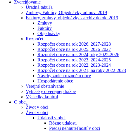
Zverejňovanie
Úradná tabuľa
Zmluvy, Faktúry, Objednávky od nov. 2019
Faktury, zmluvy, objednávky - archív do okt.2019
Zmluvy
Faktúry
Objednávky
Rozpočet
Rozpočet obce na rok 2026, 2027-2028
Rozpočet obce na rok 2025, 2026-2027
Rozpočet obce na rok 2024,roky 2025-2026
Rozpočet obce na rok 2023, 2024-2025
Rozpočet obce na rok 2022, 2023-2024
Rozpočet obce na rok 2021, na roky 2022-2023
Návrhy zmien rozpočtu obce
Hospodárenie obce
Verejné obstarávanie
Vyhlášky o verejnej dražbe
Výsledky kontrol
O obci
Život v obci
Život v obci
Udalosti v obci
Rôzne udalosti
Predaj nehnuteľností v obci