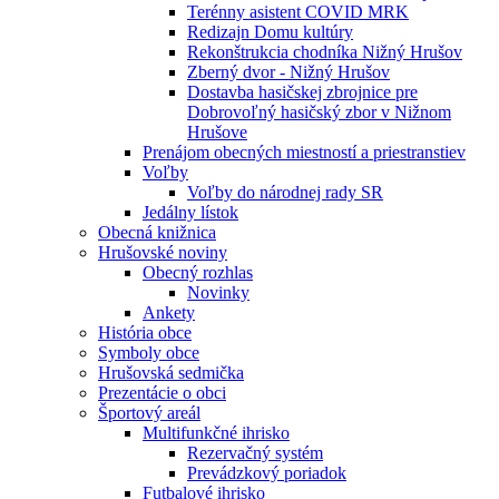
Terénny asistent COVID MRK
Redizajn Domu kultúry
Rekonštrukcia chodníka Nižný Hrušov
Zberný dvor - Nižný Hrušov
Dostavba hasičskej zbrojnice pre
Dobrovoľný hasičský zbor v Nižnom
Hrušove
Prenájom obecných miestností a priestranstiev
Voľby
Voľby do národnej rady SR
Jedálny lístok
Obecná knižnica
Hrušovské noviny
Obecný rozhlas
Novinky
Ankety
História obce
Symboly obce
Hrušovská sedmička
Prezentácie o obci
Športový areál
Multifunkčné ihrisko
Rezervačný systém
Prevádzkový poriadok
Futbalové ihrisko