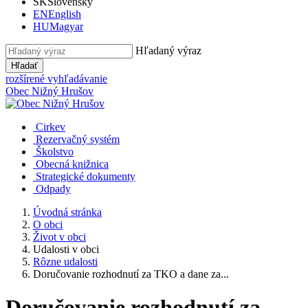
SK
Slovensky
EN
English
HU
Magyar
Hľadaný výraz
Hľadať
rozšírené vyhľadávanie
Obec
Nižný Hrušov
Cirkev
Rezervačný systém
Školstvo
Obecná knižnica
Strategické dokumenty
Odpady
Úvodná stránka
O obci
Život v obci
Udalosti v obci
Rôzne udalosti
Doručovanie rozhodnutí za TKO a dane za...
Doručovanie rozhodnutí za