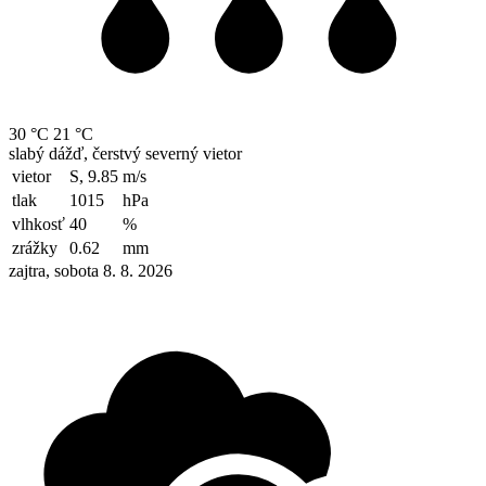
30 °C
21 °C
slabý dážď, čerstvý severný vietor
vietor
S, 9.85
m/s
tlak
1015
hPa
vlhkosť
40
%
zrážky
0.62
mm
zajtra, sobota 8. 8. 2026