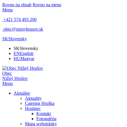
Rovno na obsah
Rovno na menu
Menu
+421 574 493 200
obec@niznyhrusov.sk
SK
Slovensky
SK
Slovensky
EN
English
HU
Magyar
Obec
Nižný Hrušov
Menu
Aktuálne
Aktuality
Catering Hruška
Hostinec
Kontakt
Fotogaléria
Mapa webstránky