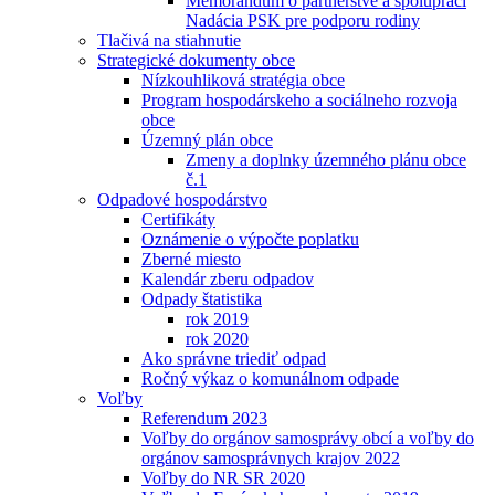
Memorandum o partnerstve a spolupráci
Nadácia PSK pre podporu rodiny
Tlačivá na stiahnutie
Strategické dokumenty obce
Nízkouhliková stratégia obce
Program hospodárskeho a sociálneho rozvoja
obce
Územný plán obce
Zmeny a doplnky územného plánu obce
č.1
Odpadové hospodárstvo
Certifikáty
Oznámenie o výpočte poplatku
Zberné miesto
Kalendár zberu odpadov
Odpady štatistika
rok 2019
rok 2020
Ako správne triediť odpad
Ročný výkaz o komunálnom odpade
Voľby
Referendum 2023
Voľby do orgánov samosprávy obcí a voľby do
orgánov samosprávnych krajov 2022
Voľby do NR SR 2020