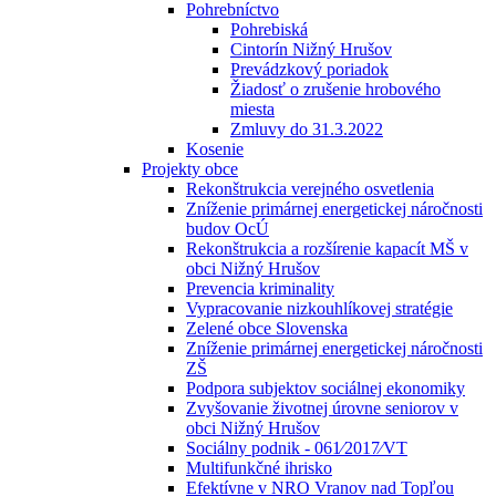
Pohrebníctvo
Pohrebiská
Cintorín Nižný Hrušov
Prevádzkový poriadok
Žiadosť o zrušenie hrobového
miesta
Zmluvy do 31.3.2022
Kosenie
Projekty obce
Rekonštrukcia verejného osvetlenia
Zníženie primárnej energetickej náročnosti
budov OcÚ
Rekonštrukcia a rozšírenie kapacít MŠ v
obci Nižný Hrušov
Prevencia kriminality
Vypracovanie nizkouhlíkovej stratégie
Zelené obce Slovenska
Zníženie primárnej energetickej náročnosti
ZŠ
Podpora subjektov sociálnej ekonomiky
Zvyšovanie životnej úrovne seniorov v
obci Nižný Hrušov
Sociálny podnik - 061⁄2017⁄VT
Multifunkčné ihrisko
Efektívne v NRO Vranov nad Topľou