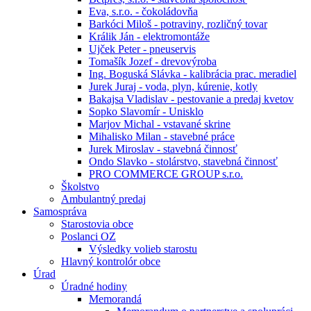
Eva, s.r.o. - čokoládovňa
Barkóci Miloš - potraviny, rozličný tovar
Králik Ján - elektromontáže
Ujček Peter - pneuservis
Tomašík Jozef - drevovýroba
Ing. Boguská Slávka - kalibrácia prac. meradiel
Jurek Juraj - voda, plyn, kúrenie, kotly
Bakajsa Vladislav - pestovanie a predaj kvetov
Sopko Slavomír - Unisklo
Marjov Michal - vstavané skrine
Mihalisko Milan - stavebné práce
Jurek Miroslav - stavebná činnosť
Ondo Slavko - stolárstvo, stavebná činnosť
PRO COMMERCE GROUP s.r.o.
Školstvo
Ambulantný predaj
Samospráva
Starostovia obce
Poslanci OZ
Výsledky volieb starostu
Hlavný kontrolór obce
Úrad
Úradné hodiny
Memorandá