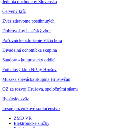
Jednota dôchodcov Slovenska
Červený kríž
Zväz zdravotne postihnutých
Dobrovoľný hasičský zbor
Poľovnícke združenie Vlčia hora
Divadelná ochotnícka skupina
Sandow - kulturistický oddiel
Futbalový klub Nižný Hrušov
Mužská spevácka skupina Hrušovčan
OZ za rozvoj Hrušova, spoločnými silami
Rybársky zväz
Lesné pozemkové spoločenstvo
ZMO VR
Elektronické služby