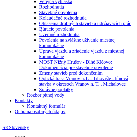
Verejná vyhláška
Rozhodnutia
Stavebné povolenia
Kolaudačné rozhodnutia
Ohlásenia drobných stavieb a udržiavacích prác
Búracie povolenia
Územné rozhodnutia
Povolenia na zvláštne užívanie miestnej
komunikácie
Úprava vjazdu a zriadenie vjazdu z miestnej
komunikácie
MOST Nižný Hrušov - Dlhé Klčovo:
Dokumentácia pre stavebné povolenie
Zmeny stavieb pred dokončením
Optická trasa Vranov n.T. - Trhovište - líniová
stavba v okresoch Vranov n. T. , Michalovce
Správne poplatky
Rozbor pitnej vody
Kontakty
Kontaktný formulár
Ochrana osobných údajov
SK
Slovensky