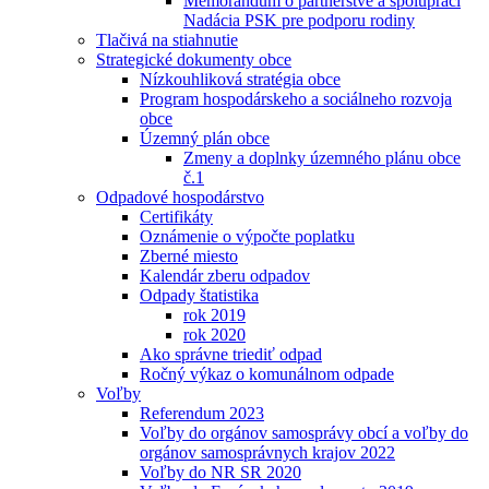
Memorandum o partnerstve a spolupráci
Nadácia PSK pre podporu rodiny
Tlačivá na stiahnutie
Strategické dokumenty obce
Nízkouhliková stratégia obce
Program hospodárskeho a sociálneho rozvoja
obce
Územný plán obce
Zmeny a doplnky územného plánu obce
č.1
Odpadové hospodárstvo
Certifikáty
Oznámenie o výpočte poplatku
Zberné miesto
Kalendár zberu odpadov
Odpady štatistika
rok 2019
rok 2020
Ako správne triediť odpad
Ročný výkaz o komunálnom odpade
Voľby
Referendum 2023
Voľby do orgánov samosprávy obcí a voľby do
orgánov samosprávnych krajov 2022
Voľby do NR SR 2020