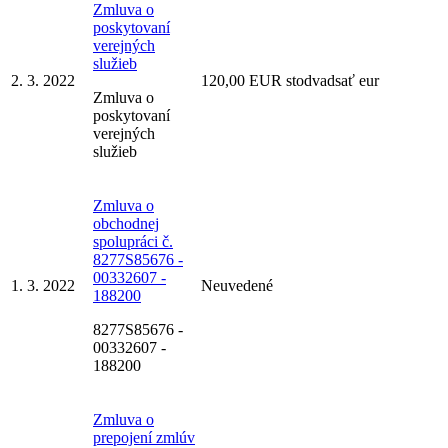
Zmluva o
poskytovaní
verejných
služieb
2. 3. 2022
120,00 EUR stodvadsať eur
Zmluva o
poskytovaní
verejných
služieb
Zmluva o
obchodnej
spolupráci č.
8277S85676 -
00332607 -
1. 3. 2022
Neuvedené
188200
8277S85676 -
00332607 -
188200
Zmluva o
prepojení zmlúv