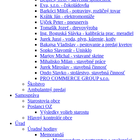
Eva, s.r.o. - čokoládovňa
Barkóci Miloš - potraviny, rozličný tovar
Králik Ján - elektromontáže
Ujček Peter - pneuservis
Tomašík Jozef - drevovýroba
Ing. Boguská Slávka - kalibrácia prac. meradiel
Jurek Juraj - voda, plyn, kúrenie, kotly
Bakajsa Vladislav - pestovanie a predaj kvetov
Sopko Slavomír - Unisklo
Marjov Michal - vstavané skrine
Mihalisko Milan - stavebné práce
Jurek Miroslav - stavebná činnosť
Ondo Slavko - stolárstvo, stavebná činnosť
PRO COMMERCE GROUP s.r.o.
Školstvo
Ambulantný predaj
Samospráva
Starostovia obce
Poslanci OZ
Výsledky volieb starostu
Hlavný kontrolór obce
Úrad
Úradné hodiny
Memorandá