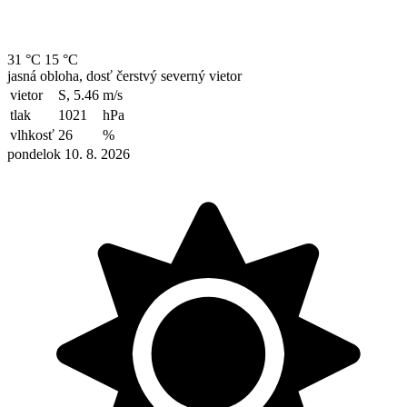
31 °C
15 °C
jasná obloha, dosť čerstvý severný vietor
vietor
S, 5.46
m/s
tlak
1021
hPa
vlhkosť
26
%
pondelok 10. 8. 2026