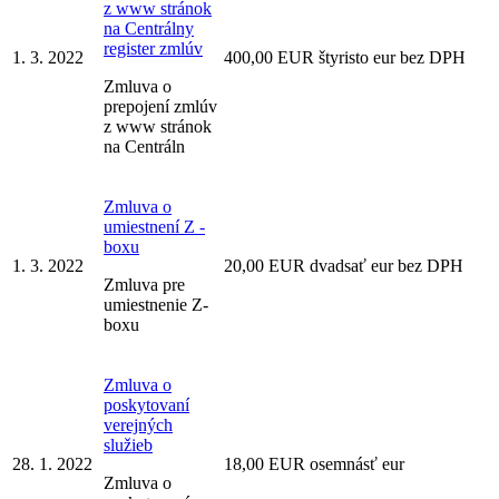
z www stránok
na Centrálny
register zmlúv
1. 3. 2022
400,00 EUR štyristo eur bez DPH
Zmluva o
prepojení zmlúv
z www stránok
na Centráln
Zmluva o
umiestnení Z -
boxu
1. 3. 2022
20,00 EUR dvadsať eur bez DPH
Zmluva pre
umiestnenie Z-
boxu
Zmluva o
poskytovaní
verejných
služieb
28. 1. 2022
18,00 EUR osemnásť eur
Zmluva o