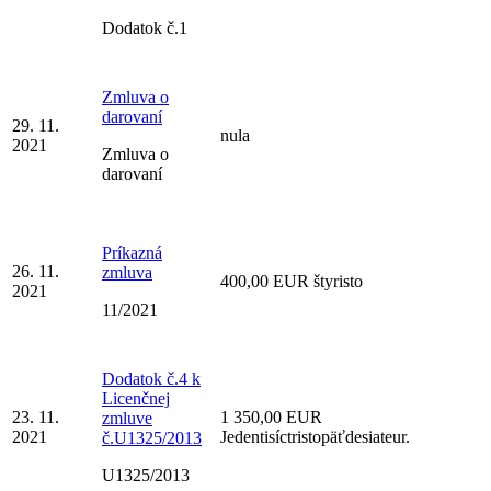
Dodatok č.1
Zmluva o
darovaní
29. 11.
nula
2021
Zmluva o
darovaní
Príkazná
26. 11.
zmluva
400,00 EUR štyristo
2021
11/2021
Dodatok č.4 k
Licenčnej
23. 11.
1 350,00 EUR
zmluve
2021
Jedentisíctristopäťdesiateur.
č.U1325/2013
U1325/2013