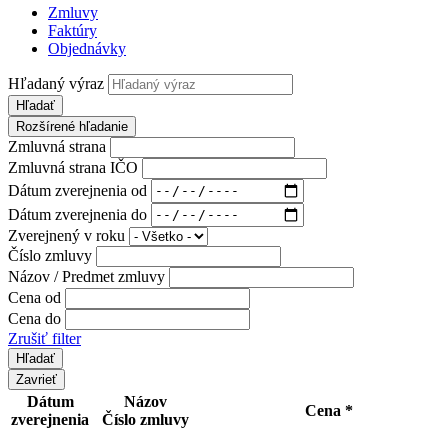
Zmluvy
Faktúry
Objednávky
Hľadaný výraz
Hľadať
Rozšírené hľadanie
Zmluvná strana
Zmluvná strana IČO
Dátum zverejnenia od
Dátum zverejnenia do
Zverejnený v roku
Číslo zmluvy
Názov / Predmet zmluvy
Cena od
Cena do
Zrušiť filter
Zavrieť
Dátum
Názov
Cena *
zverejnenia
Číslo zmluvy