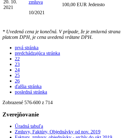
20. 10.
zmluva
100,00 EUR Jedensto
2021
10/2021
* Uvedená cena je konečná. V prípade, že je zmluvná strana
platcom DPH, je cena uvedená vrátane DPH.
prvá stránka
predchádzajúca stránka
22
23
24
25
26
ďalšia stránka
posledná stránka
Zobrazené
576
-
600
z 714
Zverejňovanie
Úradná tabuľa
Zmluvy, Faktúry, Objednávky od nov. 2019
Faktury, zmluvy, objednávky - archív do okt.2019