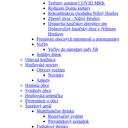
Terénny asistent COVID MRK
Redizajn Domu kultúry
Rekonštrukcia chodníka Nižný Hrušov
Zberný dvor - Nižný Hrušov
Dostavba hasičskej zbrojnice pre
Dobrovoľný hasičský zbor v Nižnom
Hrušove
Prenájom obecných miestností a priestranstiev
Voľby
Voľby do národnej rady SR
Jedálny lístok
Obecná knižnica
Hrušovské noviny
Obecný rozhlas
Novinky
Ankety
História obce
Symboly obce
Hrušovská sedmička
Prezentácie o obci
Športový areál
Multifunkčné ihrisko
Rezervačný systém
Prevádzkový poriadok
Futbalové ihrisko