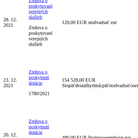
Zmluva o
poskytovaní
verejných
služieb
28. 12.
120,00 EUR stodvadsať eur
2021
Zmluva o
poskytovaní
verejných
služieb
Zmluva o
poskytnutí
23. 12.
154 528,00 EUR
dotácie
2021
Stopäťdesiatštyritisícpäťstodvadsaťos
1780/2021
Zmluva o
poskytnutí
dotácie
20. 12.
480,00 EUR štyristoosemdesiat eur