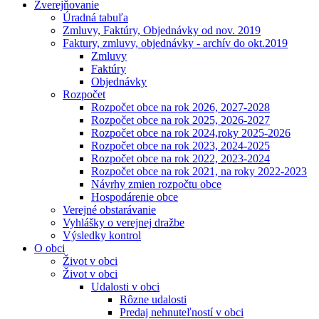
Zverejňovanie
Úradná tabuľa
Zmluvy, Faktúry, Objednávky od nov. 2019
Faktury, zmluvy, objednávky - archív do okt.2019
Zmluvy
Faktúry
Objednávky
Rozpočet
Rozpočet obce na rok 2026, 2027-2028
Rozpočet obce na rok 2025, 2026-2027
Rozpočet obce na rok 2024,roky 2025-2026
Rozpočet obce na rok 2023, 2024-2025
Rozpočet obce na rok 2022, 2023-2024
Rozpočet obce na rok 2021, na roky 2022-2023
Návrhy zmien rozpočtu obce
Hospodárenie obce
Verejné obstarávanie
Vyhlášky o verejnej dražbe
Výsledky kontrol
O obci
Život v obci
Život v obci
Udalosti v obci
Rôzne udalosti
Predaj nehnuteľností v obci