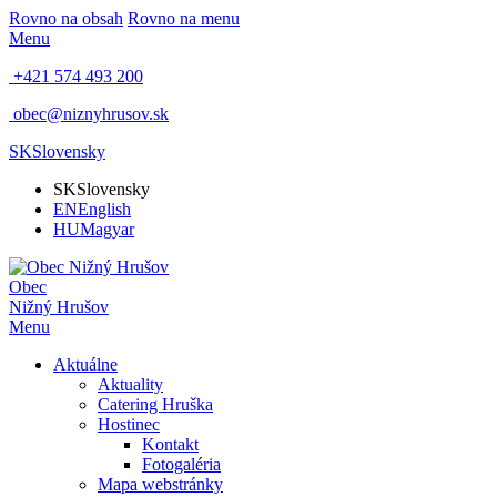
Rovno na obsah
Rovno na menu
Menu
+421 574 493 200
obec@niznyhrusov.sk
SK
Slovensky
SK
Slovensky
EN
English
HU
Magyar
Obec
Nižný Hrušov
Menu
Aktuálne
Aktuality
Catering Hruška
Hostinec
Kontakt
Fotogaléria
Mapa webstránky