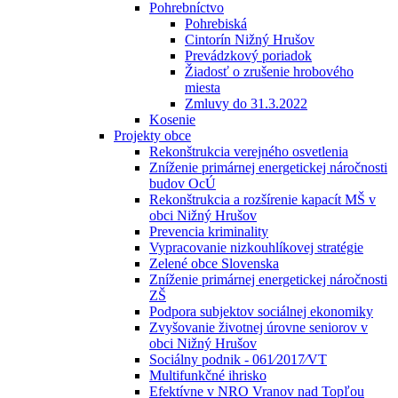
Pohrebníctvo
Pohrebiská
Cintorín Nižný Hrušov
Prevádzkový poriadok
Žiadosť o zrušenie hrobového
miesta
Zmluvy do 31.3.2022
Kosenie
Projekty obce
Rekonštrukcia verejného osvetlenia
Zníženie primárnej energetickej náročnosti
budov OcÚ
Rekonštrukcia a rozšírenie kapacít MŠ v
obci Nižný Hrušov
Prevencia kriminality
Vypracovanie nizkouhlíkovej stratégie
Zelené obce Slovenska
Zníženie primárnej energetickej náročnosti
ZŠ
Podpora subjektov sociálnej ekonomiky
Zvyšovanie životnej úrovne seniorov v
obci Nižný Hrušov
Sociálny podnik - 061⁄2017⁄VT
Multifunkčné ihrisko
Efektívne v NRO Vranov nad Topľou