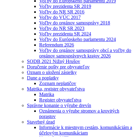
Voľby do Európskeho parlamentu 2019
Voľby prezidenta SR 2019
Voľby do NR SR 2016
Voľby do VÚC 2017
Voľby do orgánov samosprávy 2018
Voľby do NR SR 2023
Voľby prezidenta SR 2024
Voľby do Európskeho parlamentu 2024
Referendum 2026
Voľby do orgánov samosprávy obcí a voľby do
orgánov samosprávnych krajov 2026
SODB 2021 Nižný Hrušov
Doručenie pošty pre obyvateľov
Oznam o uložení zásielky
Dane a poplatky
Zoznam neplatičov
Matrika, register obyvateľstva
Matrika
Register obyvateľstva
Správne konanie o výrube drevín
Oznámenia o výrube stromov a krovitých
porastov
Stavebný úrad
Informácie k miestnym cestám, komunikáciám a
účelovým komunikáciam