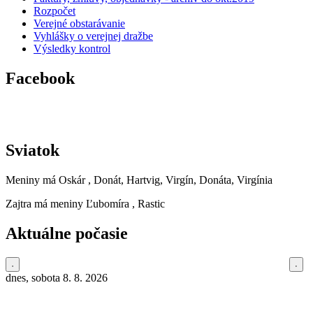
Rozpočet
Verejné obstarávanie
Vyhlášky o verejnej dražbe
Výsledky kontrol
Facebook
Sviatok
Meniny má
Oskár
, Donát, Hartvig, Virgín, Donáta, Virgínia
Zajtra má meniny
Ľubomíra
, Rastic
Aktuálne počasie
dnes, sobota 8. 8. 2026