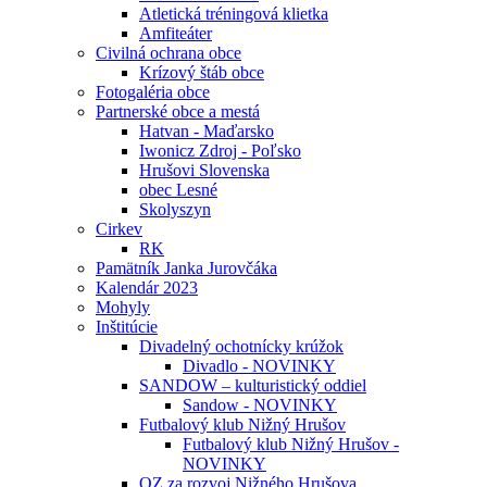
Atletická tréningová klietka
Amfiteáter
Civilná ochrana obce
Krízový štáb obce
Fotogaléria obce
Partnerské obce a mestá
Hatvan - Maďarsko
Iwonicz Zdroj - Poľsko
Hrušovi Slovenska
obec Lesné
Skolyszyn
Cirkev
RK
Pamätník Janka Jurovčáka
Kalendár 2023
Mohyly
Inštitúcie
Divadelný ochotnícky krúžok
Divadlo - NOVINKY
SANDOW – kulturistický oddiel
Sandow - NOVINKY
Futbalový klub Nižný Hrušov
Futbalový klub Nižný Hrušov -
NOVINKY
OZ za rozvoj Nižného Hrušova