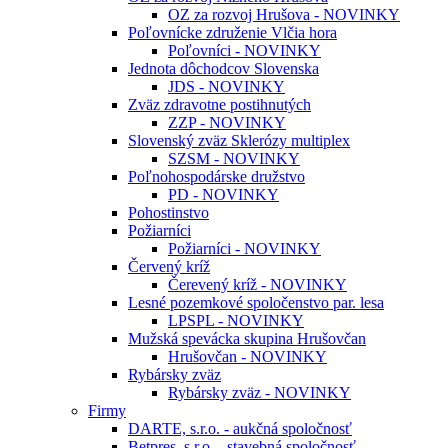
OZ za rozvoj Hrušova - NOVINKY
Poľovnícke združenie Vlčia hora
Poľovníci - NOVINKY
Jednota dôchodcov Slovenska
JDS - NOVINKY
Zväz zdravotne postihnutých
ZZP - NOVINKY
Slovenský zväz Sklerózy multiplex
SZSM - NOVINKY
Poľnohospodárske družstvo
PD - NOVINKY
Pohostinstvo
Požiarníci
Požiarníci - NOVINKY
Červený kríž
Čerevený kríž - NOVINKY
Lesné pozemkové spoločenstvo par. lesa
LPSPL - NOVINKY
Mužská spevácka skupina Hrušovčan
Hrušovčan - NOVINKY
Rybársky zväz
Rybársky zväz - NOVINKY
Firmy
DARTE, s.r.o. - aukčná spoločnosť
Betpres, s.r.o. - stavebná spoločnosť