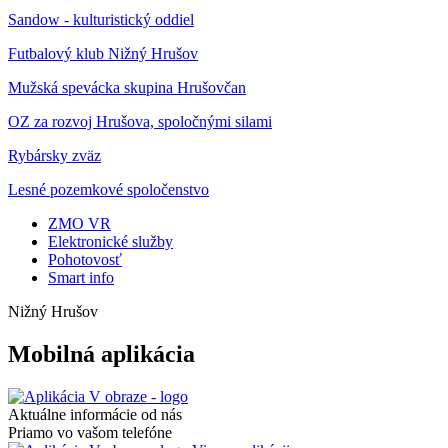
Sandow - kulturistický oddiel
Futbalový klub Nižný Hrušov
Mužská spevácka skupina Hrušovčan
OZ za rozvoj Hrušova, spoločnými silami
Rybársky zväz
Lesné pozemkové spoločenstvo
ZMO VR
Elektronické služby
Pohotovosť
Smart info
Nižný Hrušov
Mobilná aplikácia
Aktuálne informácie od nás
Priamo vo vašom telefóne