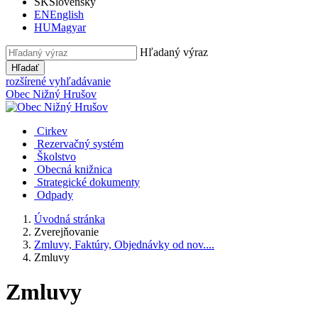
SK
Slovensky
EN
English
HU
Magyar
Hľadaný výraz
Hľadať
rozšírené vyhľadávanie
Obec
Nižný Hrušov
Cirkev
Rezervačný systém
Školstvo
Obecná knižnica
Strategické dokumenty
Odpady
Úvodná stránka
Zverejňovanie
Zmluvy, Faktúry, Objednávky od nov....
Zmluvy
Zmluvy