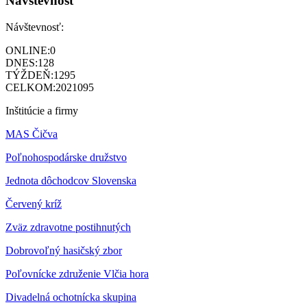
Návštevnosť
Návštevnosť:
ONLINE:
0
DNES:
128
TÝŽDEŇ:
1295
CELKOM:
2021095
Inštitúcie a firmy
MAS Čičva
Poľnohospodárske družstvo
Jednota dôchodcov Slovenska
Červený kríž
Zväz zdravotne postihnutých
Dobrovoľný hasičský zbor
Poľovnícke združenie Vlčia hora
Divadelná ochotnícka skupina