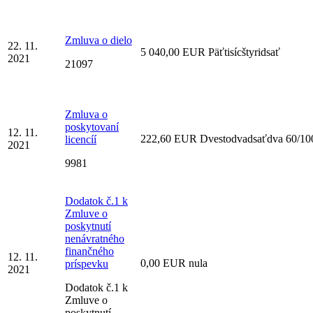
Zmluva o dielo
22. 11.
5 040,00 EUR Päťtisícštyridsať
2021
21097
Zmluva o
poskytovaní
12. 11.
222,60 EUR Dvestodvadsaťdva 60/10
licencíí
2021
9981
Dodatok č.1 k
Zmluve o
poskytnutí
nenávratného
finančného
12. 11.
0,00 EUR nula
príspevku
2021
Dodatok č.1 k
Zmluve o
poskytnutí