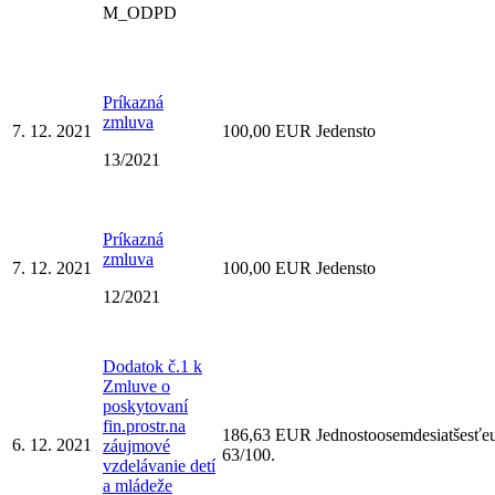
M_ODPD
Príkazná
zmluva
7. 12. 2021
100,00 EUR Jedensto
13/2021
Príkazná
zmluva
7. 12. 2021
100,00 EUR Jedensto
12/2021
Dodatok č.1 k
Zmluve o
poskytovaní
fin.prostr.na
186,63 EUR Jednostoosemdesiatšesťe
6. 12. 2021
záujmové
63/100.
vzdelávanie detí
a mládeže