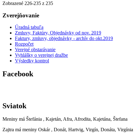
Zobrazené
226
-
235
z 235
Zverejňovanie
Úradná tabuľa
Zmluvy, Faktúry, Objednávky od nov. 2019
Faktury, zmluvy, objednávky - archív do okt.2019
Rozpočet
Verejné obstarávanie
Vyhlášky o verejnej dražbe
Výsledky kontrol
Facebook
Sviatok
Meniny má
Štefánia
, Kajetán, Afra, Afrodita, Kajetána, Štefana
Zajtra má meniny
Oskár
, Donát, Hartvig, Virgín, Donáta, Virgínia