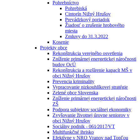
Pohrebníctvo
Pohrebiská
Cintorín Nižný Hrušov
Prevádzkový poriadok
Žiadosť o zrušenie hrobového
miesta
Zmluvy do 31.3.2022
Kosenie
Projekty obce
Rekonštrukcia verejného osvetlenia
Zníženie primárnej energetickej náročnosti
budov OcÚ
Rekonštrukcia a rozšírenie kapacít MŠ v
obci Nižný Hrušov
Prevencia kriminality
Vypracovanie nizkouhlíkovej stratégie
Zelené obce Slovenska
Zníženie primárnej energetickej náročnosti
ZŠ
Podpora subjektov sociálnej ekonomiky
Zvyšovanie životnej úrovne seniorov v
obci Nižný Hrušov
Sociálny podnik - 061⁄2017⁄VT
Multifunkčné ihrisko
Efektívne v NRO Vranov nad Topľou