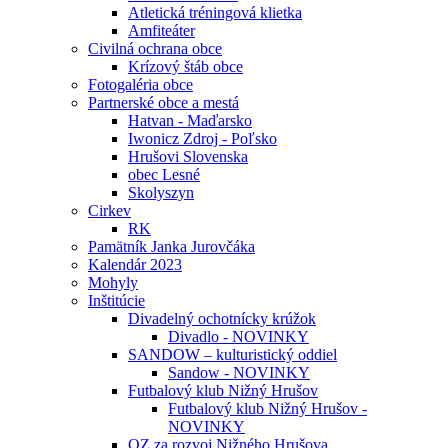
Atletická tréningová klietka
Amfiteáter
Civilná ochrana obce
Krízový štáb obce
Fotogaléria obce
Partnerské obce a mestá
Hatvan - Maďarsko
Iwonicz Zdroj - Poľsko
Hrušovi Slovenska
obec Lesné
Skolyszyn
Cirkev
RK
Pamätník Janka Jurovčáka
Kalendár 2023
Mohyly
Inštitúcie
Divadelný ochotnícky krúžok
Divadlo - NOVINKY
SANDOW – kulturistický oddiel
Sandow - NOVINKY
Futbalový klub Nižný Hrušov
Futbalový klub Nižný Hrušov -
NOVINKY
OZ za rozvoj Nižného Hrušova