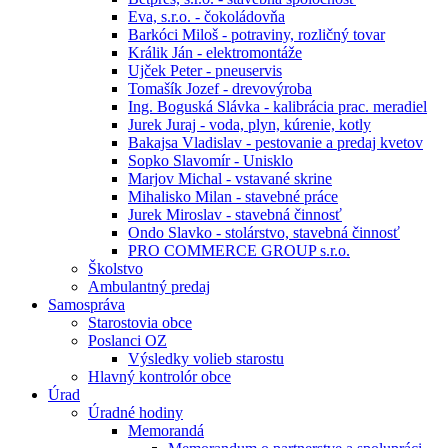
Eva, s.r.o. - čokoládovňa
Barkóci Miloš - potraviny, rozličný tovar
Králik Ján - elektromontáže
Ujček Peter - pneuservis
Tomašík Jozef - drevovýroba
Ing. Boguská Slávka - kalibrácia prac. meradiel
Jurek Juraj - voda, plyn, kúrenie, kotly
Bakajsa Vladislav - pestovanie a predaj kvetov
Sopko Slavomír - Unisklo
Marjov Michal - vstavané skrine
Mihalisko Milan - stavebné práce
Jurek Miroslav - stavebná činnosť
Ondo Slavko - stolárstvo, stavebná činnosť
PRO COMMERCE GROUP s.r.o.
Školstvo
Ambulantný predaj
Samospráva
Starostovia obce
Poslanci OZ
Výsledky volieb starostu
Hlavný kontrolór obce
Úrad
Úradné hodiny
Memorandá