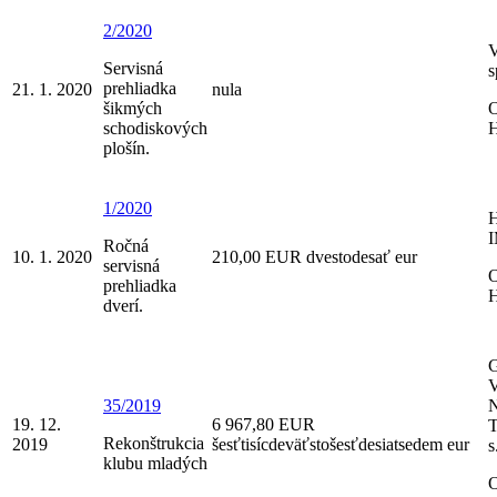
2/2020
Servisná
s
prehliadka
21. 1. 2020
nula
šikmých
O
schodiskových
H
plošín.
1/2020
Ročná
10. 1. 2020
210,00 EUR dvestodesať eur
servisná
O
prehliadka
H
dverí.
35/2019
19. 12.
6 967,80 EUR
Rekonštrukcia
2019
šesťtisícdeväťstošesťdesiatsedem eur
s
klubu mladých
O