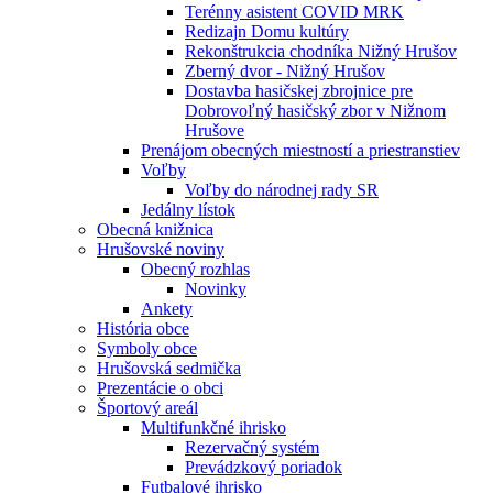
Terénny asistent COVID MRK
Redizajn Domu kultúry
Rekonštrukcia chodníka Nižný Hrušov
Zberný dvor - Nižný Hrušov
Dostavba hasičskej zbrojnice pre
Dobrovoľný hasičský zbor v Nižnom
Hrušove
Prenájom obecných miestností a priestranstiev
Voľby
Voľby do národnej rady SR
Jedálny lístok
Obecná knižnica
Hrušovské noviny
Obecný rozhlas
Novinky
Ankety
História obce
Symboly obce
Hrušovská sedmička
Prezentácie o obci
Športový areál
Multifunkčné ihrisko
Rezervačný systém
Prevádzkový poriadok
Futbalové ihrisko