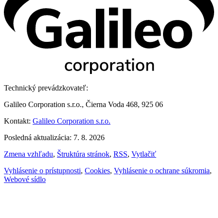
Technický prevádzkovateľ:
Galileo Corporation s.r.o., Čierna Voda 468, 925 06
Kontakt:
Galileo Corporation s.r.o.
Posledná aktualizácia: 7. 8. 2026
Zmena vzhľadu
,
Štruktúra stránok
,
RSS
,
Vytlačiť
Vyhlásenie o prístupnosti
,
Cookies
,
Vyhlásenie o ochrane súkromia
,
Webové sídlo