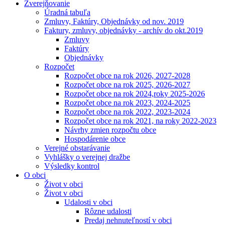
Zverejňovanie
Úradná tabuľa
Zmluvy, Faktúry, Objednávky od nov. 2019
Faktury, zmluvy, objednávky - archív do okt.2019
Zmluvy
Faktúry
Objednávky
Rozpočet
Rozpočet obce na rok 2026, 2027-2028
Rozpočet obce na rok 2025, 2026-2027
Rozpočet obce na rok 2024,roky 2025-2026
Rozpočet obce na rok 2023, 2024-2025
Rozpočet obce na rok 2022, 2023-2024
Rozpočet obce na rok 2021, na roky 2022-2023
Návrhy zmien rozpočtu obce
Hospodárenie obce
Verejné obstarávanie
Vyhlášky o verejnej dražbe
Výsledky kontrol
O obci
Život v obci
Život v obci
Udalosti v obci
Rôzne udalosti
Predaj nehnuteľností v obci