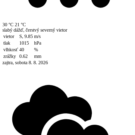
30 °C
21 °C
slabý dážď, čerstvý severný vietor
vietor
S, 9.85
m/s
tlak
1015
hPa
vlhkosť
40
%
zrážky
0.62
mm
zajtra, sobota 8. 8. 2026