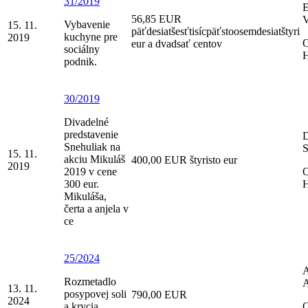
31/2019
E
56,85 EUR
V
Vybavenie
15. 11.
päťdesiatšesťtisícpäťstoosemdesiatštyri
kuchyne pre
2019
O
eur a dvadsať centov
sociálny
H
podnik.
30/2019
Divadelné
predstavenie
D
Snehuliak na
S
15. 11.
akciu Mikuláš
400,00 EUR štyristo eur
2019
2019 v cene
O
300 eur.
H
Mikuláša,
čerta a anjela v
ce
25/2024
Rozmetadlo
A
13. 11.
posypovej soli
790,00 EUR
2024
a krycia
O