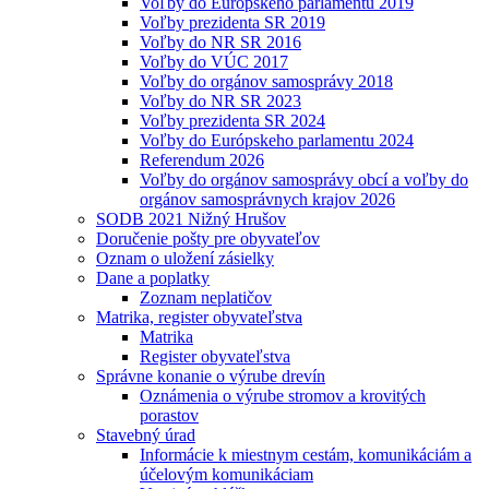
Voľby do Európskeho parlamentu 2019
Voľby prezidenta SR 2019
Voľby do NR SR 2016
Voľby do VÚC 2017
Voľby do orgánov samosprávy 2018
Voľby do NR SR 2023
Voľby prezidenta SR 2024
Voľby do Európskeho parlamentu 2024
Referendum 2026
Voľby do orgánov samosprávy obcí a voľby do
orgánov samosprávnych krajov 2026
SODB 2021 Nižný Hrušov
Doručenie pošty pre obyvateľov
Oznam o uložení zásielky
Dane a poplatky
Zoznam neplatičov
Matrika, register obyvateľstva
Matrika
Register obyvateľstva
Správne konanie o výrube drevín
Oznámenia o výrube stromov a krovitých
porastov
Stavebný úrad
Informácie k miestnym cestám, komunikáciám a
účelovým komunikáciam