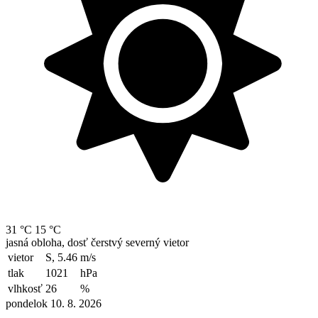
31 °C
15 °C
jasná obloha, dosť čerstvý severný vietor
vietor
S, 5.46
m/s
tlak
1021
hPa
vlhkosť
26
%
pondelok 10. 8. 2026