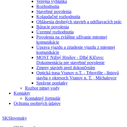
Verejná vyhláška
Rozhodnutia
Stavebné povolenia
Kolaudačné rozhodnutia
Ohlásenia drobných stavieb a udržiavacích prác
Búracie povolenia
Územné rozhodnutia
Povolenia na zvláštne užívanie miestnej
komunikácie
Úprava vjazdu a zriadenie vjazdu z miestnej
komunikácie
MOST Nižný Hrušov - Dlhé Klčovo:
Dokumentácia pre stavebné povolenie
Zmeny stavieb pred dokončením
Optická trasa Vranov n.T. - Trhovište - líniová
stavba v okresoch Vranov n. T. , Michalovce
Správne poplatky
Rozbor pitnej vody
Kontakty
Kontaktný formulár
Ochrana osobných údajov
SK
Slovensky