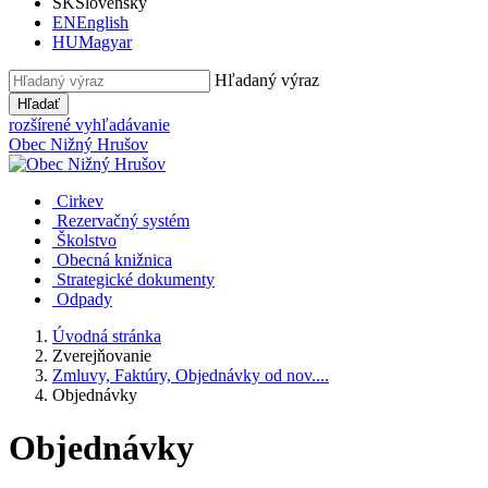
SK
Slovensky
EN
English
HU
Magyar
Hľadaný výraz
Hľadať
rozšírené vyhľadávanie
Obec
Nižný Hrušov
Cirkev
Rezervačný systém
Školstvo
Obecná knižnica
Strategické dokumenty
Odpady
Úvodná stránka
Zverejňovanie
Zmluvy, Faktúry, Objednávky od nov....
Objednávky
Objednávky