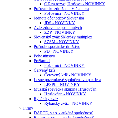
OZ za rozvoj Hrušova - NOVINKY
Poľovnícke združenie Vlčia hora
Poľovníci - NOVINKY
Jednota dôchodcov Slovenska
JDS - NOVINKY
Zväz zdravotne postihnutých
ZZP - NOVINKY
Slovenský zväz Sklerózy multiplex
SZSM - NOVINKY
Poľnohospodárske družstvo
PD - NOVINKY
Pohostinstvo
Požiarníci
Požiarníci - NOVINKY
Červený kríž
Čerevený kríž - NOVINKY
Lesné pozemkové spoločenstvo par. lesa
LPSPL - NOVINKY
Mužská spevácka skupina Hrušovčan
Hrušovčan - NOVINKY
Rybársky zväz
Rybársky zväz - NOVINKY
Firmy
DARTE, s.r.o. - aukčná spoločnosť
Betpres, s.r.o. - stavebná spoločnosť