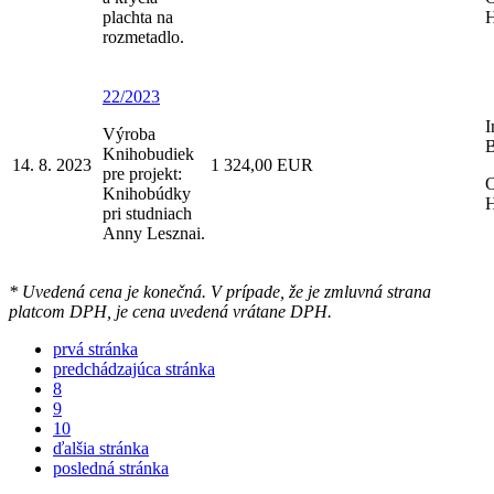
plachta na
H
rozmetadlo.
22/2023
I
Výroba
B
Knihobudiek
14. 8. 2023
1 324,00 EUR
pre projekt:
O
Knihobúdky
H
pri studniach
Anny Lesznai.
* Uvedená cena je konečná. V prípade, že je zmluvná strana
platcom DPH, je cena uvedená vrátane DPH.
prvá stránka
predchádzajúca stránka
8
9
10
ďalšia stránka
posledná stránka