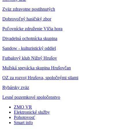
Zväz zdravotne postihnutých
Dobrovoľný hasičský zbor
Poľovnícke združenie Vlčia hora
Divadelná ochotnícka skupina
Sandow - kulturistický oddiel
Futbalový klub Nižný Hrušov
Mužská spevácka skupina Hrušovčan
OZ za rozvoj Hrušova, spoločnými silami
Rybársky zväz
Lesné pozemkové spoločenstvo
ZMO VR
Elektronické služby
Pohotovosť
Smart info