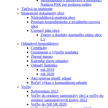
Memorandum o partnerstve a spolupráci
Nadácia PSK pre podporu rodiny
Tlačivá na stiahnutie
Strategické dokumenty obce
Nízkouhliková stratégia obce
Program hospodárskeho a sociálneho rozvoja
obce
Územný plán obce
Zmeny a doplnky územného plánu obce
č.1
Odpadové hospodárstvo
Certifikáty
Oznámenie o výpočte poplatku
Zberné miesto
Kalendár zberu odpadov
Odpady štatistika
rok 2019
rok 2020
Ako správne triediť odpad
Ročný výkaz o komunálnom odpade
Voľby
Referendum 2023
Voľby do orgánov samosprávy obcí a voľby do
orgánov samosprávnych krajov 2022
Voľby do NR SR 2020