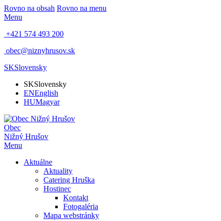
Rovno na obsah
Rovno na menu
Menu
+421 574 493 200
obec@niznyhrusov.sk
SK
Slovensky
SK
Slovensky
EN
English
HU
Magyar
Obec
Nižný Hrušov
Menu
Aktuálne
Aktuality
Catering Hruška
Hostinec
Kontakt
Fotogaléria
Mapa webstránky