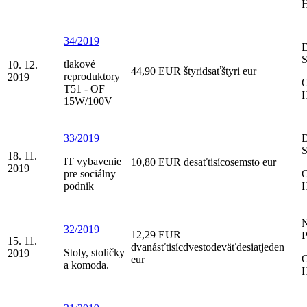
H
34/2019
S
tlakové
10. 12.
44,90 EUR štyridsaťštyri eur
reproduktory
2019
O
T51 - OF
H
15W/100V
33/2019
S
18. 11.
IT vybavenie
10,80 EUR desaťtisícosemsto eur
2019
pre sociálny
O
podnik
H
N
32/2019
12,29 EUR
P
15. 11.
dvanásťtisícdvestodeväťdesiatjeden
Stoly, stoličky
2019
O
eur
a komoda.
H