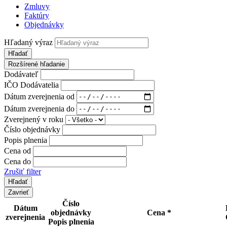
Zmluvy
Faktúry
Objednávky
Hľadaný výraz
Hľadať
Rozšírené hľadanie
Dodávateľ
IČO Dodávatelia
Dátum zverejnenia od
Dátum zverejnenia do
Zverejnený v roku
Číslo objednávky
Popis plnenia
Cena od
Cena do
Zrušiť filter
Zavrieť
Číslo
Dátum
objednávky
Cena *
zverejnenia
Popis plnenia