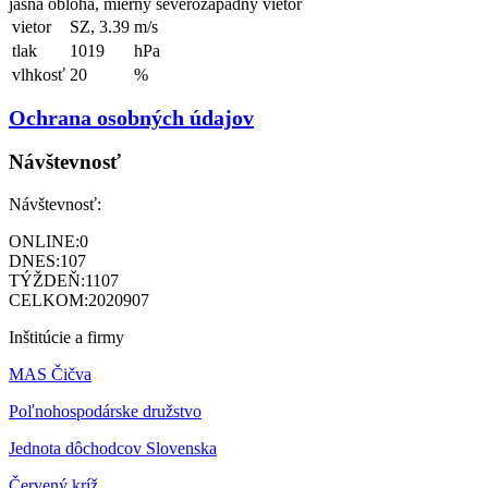
jasná obloha, mierny severozápadný vietor
vietor
SZ, 3.39
m/s
tlak
1019
hPa
vlhkosť
20
%
Ochrana osobných údajov
Návštevnosť
Návštevnosť:
ONLINE:
0
DNES:
107
TÝŽDEŇ:
1107
CELKOM:
2020907
Inštitúcie a firmy
MAS Čičva
Poľnohospodárske družstvo
Jednota dôchodcov Slovenska
Červený kríž