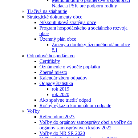
Memorandum o partnerstve a spolupráci
Nadácia PSK pre podporu rodiny
Tlačivá na stiahnutie
Strategické dokumenty obce
Nízkouhliková stratégia obce
Program hospodárskeho a sociálneho rozvoja
obce
Územný plán obce
Zmeny a doplnky územného plánu obce
č.1
Odpadové hospodárstvo
Certifikáty
Oznámenie o výpočte poplatku
Zberné miesto
Kalendár zberu odpadov
Odpady štatistika
rok 2019
rok 2020
Ako správne triediť odpad
Ročný výkaz o komunálnom odpade
Voľby
Referendum 2023
Voľby do orgánov samosprávy obcí a voľby do
orgánov samosprávnych krajov 2022
Voľby do NR SR 2020