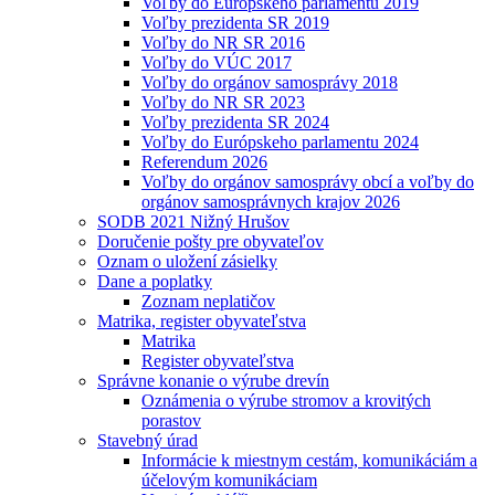
Voľby do Európskeho parlamentu 2019
Voľby prezidenta SR 2019
Voľby do NR SR 2016
Voľby do VÚC 2017
Voľby do orgánov samosprávy 2018
Voľby do NR SR 2023
Voľby prezidenta SR 2024
Voľby do Európskeho parlamentu 2024
Referendum 2026
Voľby do orgánov samosprávy obcí a voľby do
orgánov samosprávnych krajov 2026
SODB 2021 Nižný Hrušov
Doručenie pošty pre obyvateľov
Oznam o uložení zásielky
Dane a poplatky
Zoznam neplatičov
Matrika, register obyvateľstva
Matrika
Register obyvateľstva
Správne konanie o výrube drevín
Oznámenia o výrube stromov a krovitých
porastov
Stavebný úrad
Informácie k miestnym cestám, komunikáciám a
účelovým komunikáciam