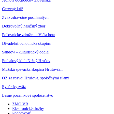
Jednota dôchodcov Slovenska
Červený kríž
Zväz zdravotne postihnutých
Dobrovoľný hasičský zbor
Poľovnícke združenie Vlčia hora
Divadelná ochotnícka skupina
Sandow - kulturistický oddiel
Futbalový klub Nižný Hrušov
Mužská spevácka skupina Hrušovčan
OZ za rozvoj Hrušova, spoločnými silami
Rybársky zväz
Lesné pozemkové spoločenstvo
ZMO VR
Elektronické služby
Pohotovosť