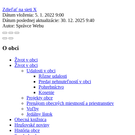
Zdieľať na sieti X
Dátum vloženia:
5. 1. 2022 9:00
Dátum poslednej aktualizácie:
30. 12. 2025 9:40
Autor:
Správce Webu
O obci
Život v obci
Život v obci
Udalosti v obci
Rôzne udalosti
Predaj nehnuteľností v obci
Pohrebníctvo
Kosenie
Projekty obce
Prenájom obecných miestností a priestranstiev
Voľby
Jedálny lístok
Obecná knižnica
Hrušovské noviny
História obce