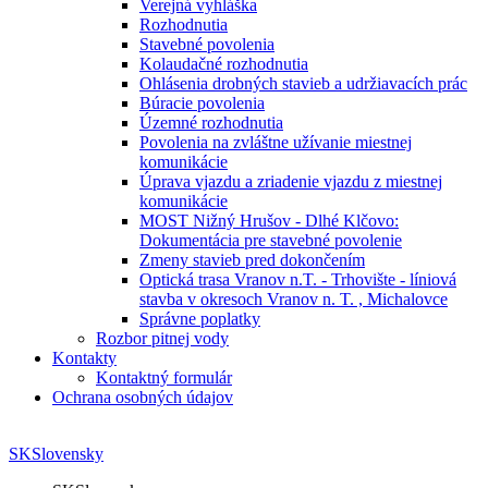
Verejná vyhláška
Rozhodnutia
Stavebné povolenia
Kolaudačné rozhodnutia
Ohlásenia drobných stavieb a udržiavacích prác
Búracie povolenia
Územné rozhodnutia
Povolenia na zvláštne užívanie miestnej
komunikácie
Úprava vjazdu a zriadenie vjazdu z miestnej
komunikácie
MOST Nižný Hrušov - Dlhé Klčovo:
Dokumentácia pre stavebné povolenie
Zmeny stavieb pred dokončením
Optická trasa Vranov n.T. - Trhovište - líniová
stavba v okresoch Vranov n. T. , Michalovce
Správne poplatky
Rozbor pitnej vody
Kontakty
Kontaktný formulár
Ochrana osobných údajov
SK
Slovensky