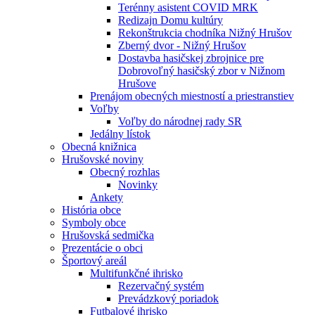
Terénny asistent COVID MRK
Redizajn Domu kultúry
Rekonštrukcia chodníka Nižný Hrušov
Zberný dvor - Nižný Hrušov
Dostavba hasičskej zbrojnice pre
Dobrovoľný hasičský zbor v Nižnom
Hrušove
Prenájom obecných miestností a priestranstiev
Voľby
Voľby do národnej rady SR
Jedálny lístok
Obecná knižnica
Hrušovské noviny
Obecný rozhlas
Novinky
Ankety
História obce
Symboly obce
Hrušovská sedmička
Prezentácie o obci
Športový areál
Multifunkčné ihrisko
Rezervačný systém
Prevádzkový poriadok
Futbalové ihrisko