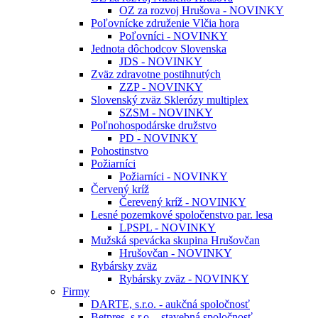
OZ za rozvoj Hrušova - NOVINKY
Poľovnícke združenie Vlčia hora
Poľovníci - NOVINKY
Jednota dôchodcov Slovenska
JDS - NOVINKY
Zväz zdravotne postihnutých
ZZP - NOVINKY
Slovenský zväz Sklerózy multiplex
SZSM - NOVINKY
Poľnohospodárske družstvo
PD - NOVINKY
Pohostinstvo
Požiarníci
Požiarníci - NOVINKY
Červený kríž
Čerevený kríž - NOVINKY
Lesné pozemkové spoločenstvo par. lesa
LPSPL - NOVINKY
Mužská spevácka skupina Hrušovčan
Hrušovčan - NOVINKY
Rybársky zväz
Rybársky zväz - NOVINKY
Firmy
DARTE, s.r.o. - aukčná spoločnosť
Betpres, s.r.o. - stavebná spoločnosť