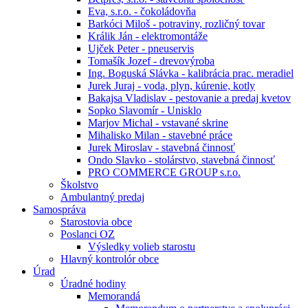
Eva, s.r.o. - čokoládovňa
Barkóci Miloš - potraviny, rozličný tovar
Králik Ján - elektromontáže
Ujček Peter - pneuservis
Tomašík Jozef - drevovýroba
Ing. Boguská Slávka - kalibrácia prac. meradiel
Jurek Juraj - voda, plyn, kúrenie, kotly
Bakajsa Vladislav - pestovanie a predaj kvetov
Sopko Slavomír - Unisklo
Marjov Michal - vstavané skrine
Mihalisko Milan - stavebné práce
Jurek Miroslav - stavebná činnosť
Ondo Slavko - stolárstvo, stavebná činnosť
PRO COMMERCE GROUP s.r.o.
Školstvo
Ambulantný predaj
Samospráva
Starostovia obce
Poslanci OZ
Výsledky volieb starostu
Hlavný kontrolór obce
Úrad
Úradné hodiny
Memorandá