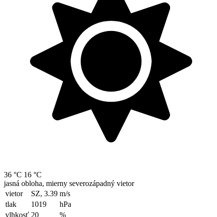
36 °C
16 °C
jasná obloha, mierny severozápadný vietor
vietor
SZ, 3.39
m/s
tlak
1019
hPa
vlhkosť
20
%