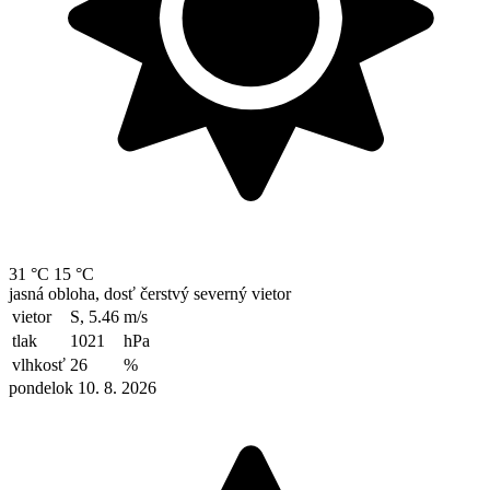
31 °C
15 °C
jasná obloha, dosť čerstvý severný vietor
vietor
S, 5.46
m/s
tlak
1021
hPa
vlhkosť
26
%
pondelok 10. 8. 2026