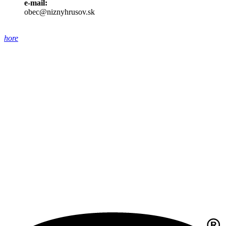
e-mail:
obec@niznyhrusov.sk
hore