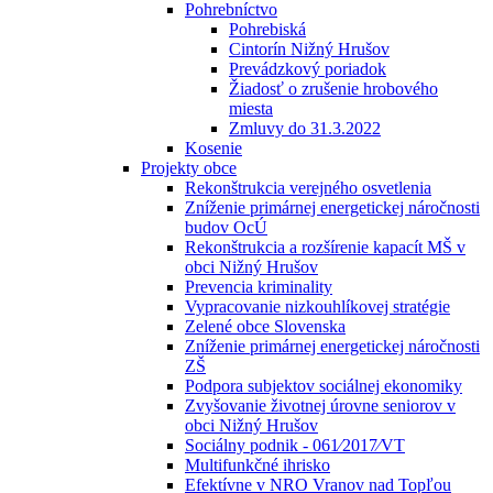
Pohrebníctvo
Pohrebiská
Cintorín Nižný Hrušov
Prevádzkový poriadok
Žiadosť o zrušenie hrobového
miesta
Zmluvy do 31.3.2022
Kosenie
Projekty obce
Rekonštrukcia verejného osvetlenia
Zníženie primárnej energetickej náročnosti
budov OcÚ
Rekonštrukcia a rozšírenie kapacít MŠ v
obci Nižný Hrušov
Prevencia kriminality
Vypracovanie nizkouhlíkovej stratégie
Zelené obce Slovenska
Zníženie primárnej energetickej náročnosti
ZŠ
Podpora subjektov sociálnej ekonomiky
Zvyšovanie životnej úrovne seniorov v
obci Nižný Hrušov
Sociálny podnik - 061⁄2017⁄VT
Multifunkčné ihrisko
Efektívne v NRO Vranov nad Topľou