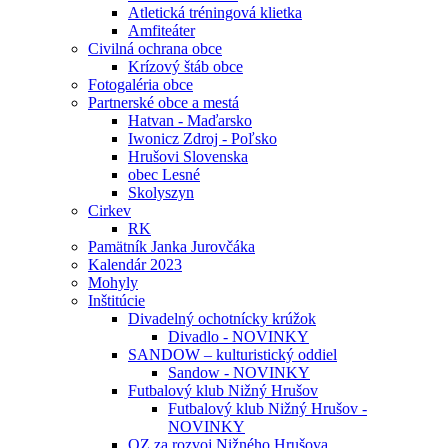
Atletická tréningová klietka
Amfiteáter
Civilná ochrana obce
Krízový štáb obce
Fotogaléria obce
Partnerské obce a mestá
Hatvan - Maďarsko
Iwonicz Zdroj - Poľsko
Hrušovi Slovenska
obec Lesné
Skolyszyn
Cirkev
RK
Pamätník Janka Jurovčáka
Kalendár 2023
Mohyly
Inštitúcie
Divadelný ochotnícky krúžok
Divadlo - NOVINKY
SANDOW – kulturistický oddiel
Sandow - NOVINKY
Futbalový klub Nižný Hrušov
Futbalový klub Nižný Hrušov -
NOVINKY
OZ za rozvoj Nižného Hrušova