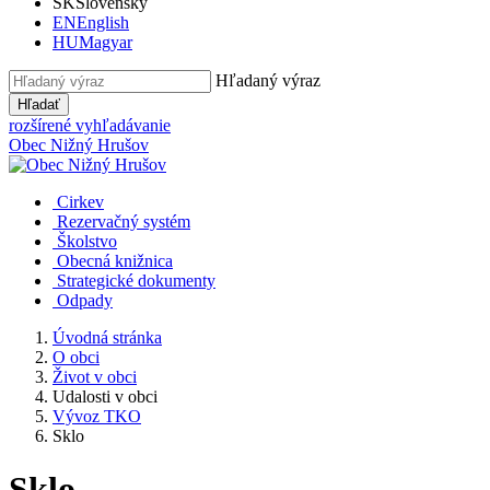
SK
Slovensky
EN
English
HU
Magyar
Hľadaný výraz
Hľadať
rozšírené vyhľadávanie
Obec
Nižný Hrušov
Cirkev
Rezervačný systém
Školstvo
Obecná knižnica
Strategické dokumenty
Odpady
Úvodná stránka
O obci
Život v obci
Udalosti v obci
Vývoz TKO
Sklo
Sklo