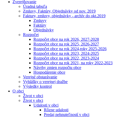
Zverejňovanie
Úradná tabuľa
Zmluvy, Faktúry, Objednávky od nov. 2019
Faktury, zmluvy, objednávky - archív do okt.2019
Zmluvy
Faktúry
Objednávky
Rozpočet
Rozpočet obce na rok 2026, 2027-2028
Rozpočet obce na rok 2025, 2026-2027
Rozpočet obce na rok 2024,roky 2025-2026
Rozpočet obce na rok 2023, 2024-2025
Rozpočet obce na rok 2022, 2023-2024
Rozpočet obce na rok 2021, na roky 2022-2023
Návrhy zmien rozpočtu obce
Hospodárenie obce
Verejné obstarávanie
Vyhlášky o verejnej dražbe
Výsledky kontrol
O obci
Život v obci
Život v obci
Udalosti v obci
Rôzne udalosti
Predaj nehnuteľností v obci