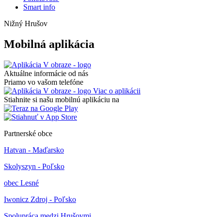
Smart info
Nižný Hrušov
Mobilná aplikácia
Aktuálne informácie od nás
Priamo vo vašom telefóne
Viac o aplikácii
Stiahnite si našu mobilnú aplikáciu na
Partnerské obce
Hatvan - Maďarsko
Skolyszyn - Poľsko
obec Lesné
Iwonicz Zdroj - Poľsko
Spolupráca medzi Hrušovmi