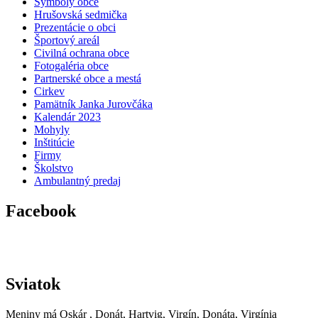
Symboly obce
Hrušovská sedmička
Prezentácie o obci
Športový areál
Civilná ochrana obce
Fotogaléria obce
Partnerské obce a mestá
Cirkev
Pamätník Janka Jurovčáka
Kalendár 2023
Mohyly
Inštitúcie
Firmy
Školstvo
Ambulantný predaj
Facebook
Sviatok
Meniny má
Oskár
, Donát, Hartvig, Virgín, Donáta, Virgínia