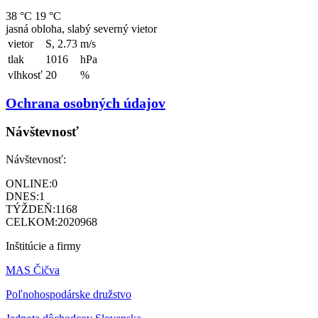
38 °C
19 °C
jasná obloha, slabý severný vietor
vietor
S, 2.73
m/s
tlak
1016
hPa
vlhkosť
20
%
Ochrana osobných údajov
Návštevnosť
Návštevnosť:
ONLINE:
0
DNES:
1
TÝŽDEŇ:
1168
CELKOM:
2020968
Inštitúcie a firmy
MAS Čičva
Poľnohospodárske družstvo