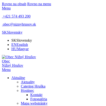
Rovno na obsah
Rovno na menu
Menu
+421 574 493 200
obec@niznyhrusov.sk
SK
Slovensky
SK
Slovensky
EN
English
HU
Magyar
Obec
Nižný Hrušov
Menu
Aktuálne
Aktuality
Catering Hruška
Hostinec
Kontakt
Fotogaléria
Mapa webstránky