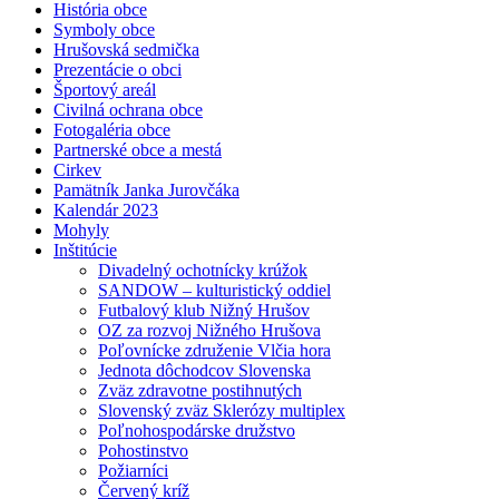
História obce
Symboly obce
Hrušovská sedmička
Prezentácie o obci
Športový areál
Civilná ochrana obce
Fotogaléria obce
Partnerské obce a mestá
Cirkev
Pamätník Janka Jurovčáka
Kalendár 2023
Mohyly
Inštitúcie
Divadelný ochotnícky krúžok
SANDOW – kulturistický oddiel
Futbalový klub Nižný Hrušov
OZ za rozvoj Nižného Hrušova
Poľovnícke združenie Vlčia hora
Jednota dôchodcov Slovenska
Zväz zdravotne postihnutých
Slovenský zväz Sklerózy multiplex
Poľnohospodárske družstvo
Pohostinstvo
Požiarníci
Červený kríž