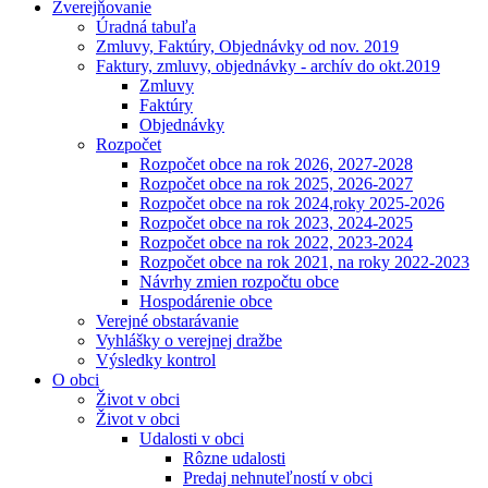
Zverejňovanie
Úradná tabuľa
Zmluvy, Faktúry, Objednávky od nov. 2019
Faktury, zmluvy, objednávky - archív do okt.2019
Zmluvy
Faktúry
Objednávky
Rozpočet
Rozpočet obce na rok 2026, 2027-2028
Rozpočet obce na rok 2025, 2026-2027
Rozpočet obce na rok 2024,roky 2025-2026
Rozpočet obce na rok 2023, 2024-2025
Rozpočet obce na rok 2022, 2023-2024
Rozpočet obce na rok 2021, na roky 2022-2023
Návrhy zmien rozpočtu obce
Hospodárenie obce
Verejné obstarávanie
Vyhlášky o verejnej dražbe
Výsledky kontrol
O obci
Život v obci
Život v obci
Udalosti v obci
Rôzne udalosti
Predaj nehnuteľností v obci