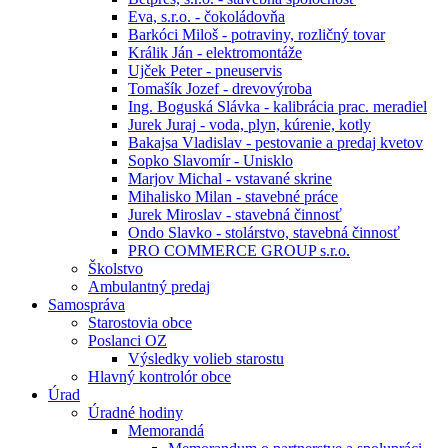
Eva, s.r.o. - čokoládovňa
Barkóci Miloš - potraviny, rozličný tovar
Králik Ján - elektromontáže
Ujček Peter - pneuservis
Tomašík Jozef - drevovýroba
Ing. Boguská Slávka - kalibrácia prac. meradiel
Jurek Juraj - voda, plyn, kúrenie, kotly
Bakajsa Vladislav - pestovanie a predaj kvetov
Sopko Slavomír - Unisklo
Marjov Michal - vstavané skrine
Mihalisko Milan - stavebné práce
Jurek Miroslav - stavebná činnosť
Ondo Slavko - stolárstvo, stavebná činnosť
PRO COMMERCE GROUP s.r.o.
Školstvo
Ambulantný predaj
Samospráva
Starostovia obce
Poslanci OZ
Výsledky volieb starostu
Hlavný kontrolór obce
Úrad
Úradné hodiny
Memorandá