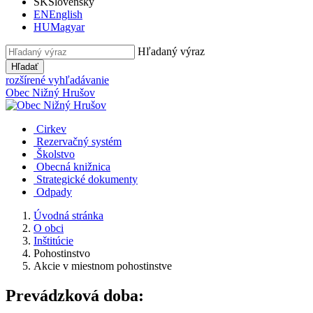
SK
Slovensky
EN
English
HU
Magyar
Hľadaný výraz
Hľadať
rozšírené vyhľadávanie
Obec
Nižný Hrušov
Cirkev
Rezervačný systém
Školstvo
Obecná knižnica
Strategické dokumenty
Odpady
Úvodná stránka
O obci
Inštitúcie
Pohostinstvo
Akcie v miestnom pohostinstve
Prevádzková doba: