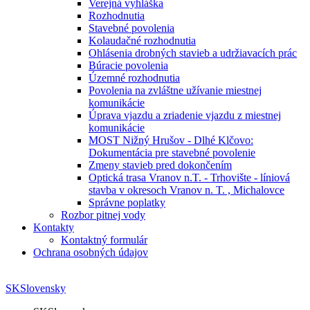
Verejná vyhláška
Rozhodnutia
Stavebné povolenia
Kolaudačné rozhodnutia
Ohlásenia drobných stavieb a udržiavacích prác
Búracie povolenia
Územné rozhodnutia
Povolenia na zvláštne užívanie miestnej
komunikácie
Úprava vjazdu a zriadenie vjazdu z miestnej
komunikácie
MOST Nižný Hrušov - Dlhé Klčovo:
Dokumentácia pre stavebné povolenie
Zmeny stavieb pred dokončením
Optická trasa Vranov n.T. - Trhovište - líniová
stavba v okresoch Vranov n. T. , Michalovce
Správne poplatky
Rozbor pitnej vody
Kontakty
Kontaktný formulár
Ochrana osobných údajov
SK
Slovensky