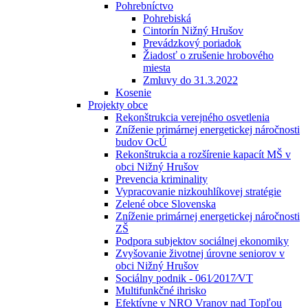
Pohrebníctvo
Pohrebiská
Cintorín Nižný Hrušov
Prevádzkový poriadok
Žiadosť o zrušenie hrobového
miesta
Zmluvy do 31.3.2022
Kosenie
Projekty obce
Rekonštrukcia verejného osvetlenia
Zníženie primárnej energetickej náročnosti
budov OcÚ
Rekonštrukcia a rozšírenie kapacít MŠ v
obci Nižný Hrušov
Prevencia kriminality
Vypracovanie nizkouhlíkovej stratégie
Zelené obce Slovenska
Zníženie primárnej energetickej náročnosti
ZŠ
Podpora subjektov sociálnej ekonomiky
Zvyšovanie životnej úrovne seniorov v
obci Nižný Hrušov
Sociálny podnik - 061⁄2017⁄VT
Multifunkčné ihrisko
Efektívne v NRO Vranov nad Topľou