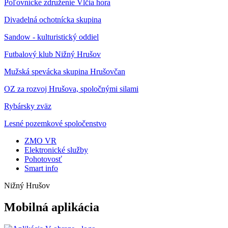
Poľovnícke združenie Vlčia hora
Divadelná ochotnícka skupina
Sandow - kulturistický oddiel
Futbalový klub Nižný Hrušov
Mužská spevácka skupina Hrušovčan
OZ za rozvoj Hrušova, spoločnými silami
Rybársky zväz
Lesné pozemkové spoločenstvo
ZMO VR
Elektronické služby
Pohotovosť
Smart info
Nižný Hrušov
Mobilná aplikácia