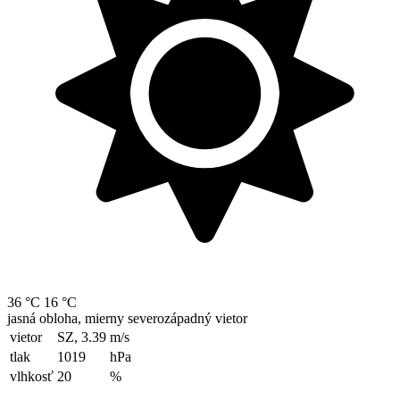
36 °C
16 °C
jasná obloha, mierny severozápadný vietor
vietor
SZ, 3.39
m/s
tlak
1019
hPa
vlhkosť
20
%