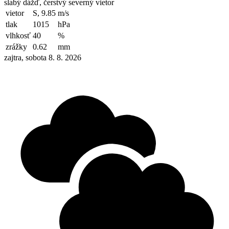
slabý dážď, čerstvý severný vietor
vietor
S, 9.85
m/s
tlak
1015
hPa
vlhkosť
40
%
zrážky
0.62
mm
zajtra, sobota 8. 8. 2026