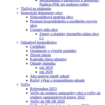
Memorandum o partnerstve a spolupráci
Nadácia PSK pre podporu rodiny
Tlačivá na stiahnutie
Strategické dokumenty obce
Nízkouhliková stratégia obce
Program hospodárskeho a sociálneho rozvoja
obce
Územný plán obce
Zmeny a doplnky územného plánu obce
č.1
Odpadové hospodárstvo
Certifikáty
Oznámenie o výpočte poplatku
Zberné miesto
Kalendár zberu odpadov
Odpady štatistika
rok 2019
rok 2020
Ako správne triediť odpad
Ročný výkaz o komunálnom odpade
Voľby
Referendum 2023
Voľby do orgánov samosprávy obcí a voľby do
orgánov samosprávnych krajov 2022
Voľby do NR SR 2020