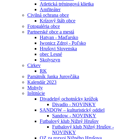
Atletická tréningová klietka
Amfiteáter
Civilná ochrana obce
Krízový štáb obce
Fotogaléria obce
Partnerské obce a mestá
Hatvan - Maďarsko
Iwonicz Zdroj - Poľsko
Hrušovi Slovenska
obec Lesné
Skolyszyn
Cirkev
RK
Pamätník Janka Jurovčáka
Kalendár 2023
Mohyly
Inštitúcie
Divadelný ochotnícky krúžok
Divadlo - NOVINKY
SANDOW – kulturistický oddiel
Sandow - NOVINKY
Futbalový klub Nižný Hrušov
Futbalový klub Nižný Hrušov -
NOVINKY
OZ za rozvoj Nižného Hrušova