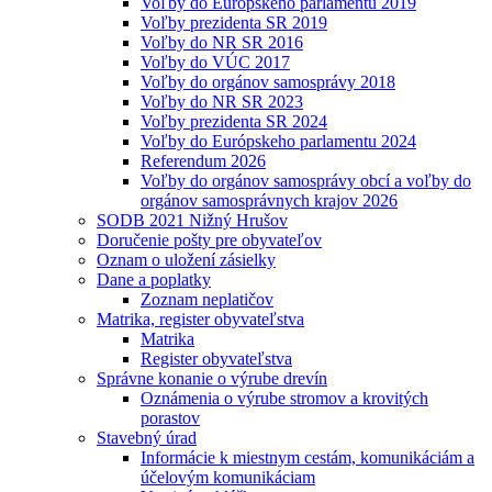
Voľby do Európskeho parlamentu 2019
Voľby prezidenta SR 2019
Voľby do NR SR 2016
Voľby do VÚC 2017
Voľby do orgánov samosprávy 2018
Voľby do NR SR 2023
Voľby prezidenta SR 2024
Voľby do Európskeho parlamentu 2024
Referendum 2026
Voľby do orgánov samosprávy obcí a voľby do
orgánov samosprávnych krajov 2026
SODB 2021 Nižný Hrušov
Doručenie pošty pre obyvateľov
Oznam o uložení zásielky
Dane a poplatky
Zoznam neplatičov
Matrika, register obyvateľstva
Matrika
Register obyvateľstva
Správne konanie o výrube drevín
Oznámenia o výrube stromov a krovitých
porastov
Stavebný úrad
Informácie k miestnym cestám, komunikáciám a
účelovým komunikáciam