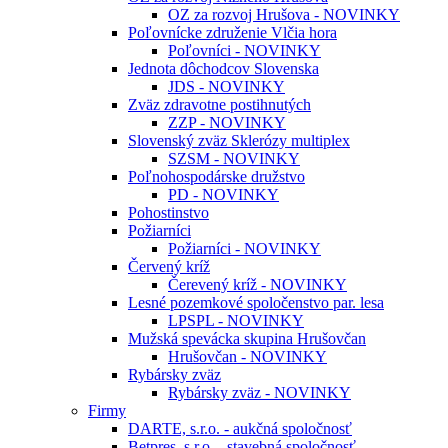
OZ za rozvoj Hrušova - NOVINKY
Poľovnícke združenie Vlčia hora
Poľovníci - NOVINKY
Jednota dôchodcov Slovenska
JDS - NOVINKY
Zväz zdravotne postihnutých
ZZP - NOVINKY
Slovenský zväz Sklerózy multiplex
SZSM - NOVINKY
Poľnohospodárske družstvo
PD - NOVINKY
Pohostinstvo
Požiarníci
Požiarníci - NOVINKY
Červený kríž
Čerevený kríž - NOVINKY
Lesné pozemkové spoločenstvo par. lesa
LPSPL - NOVINKY
Mužská spevácka skupina Hrušovčan
Hrušovčan - NOVINKY
Rybársky zväz
Rybársky zväz - NOVINKY
Firmy
DARTE, s.r.o. - aukčná spoločnosť
Betpres, s.r.o. - stavebná spoločnosť