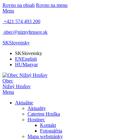
Rovno na obsah
Rovno na menu
Menu
+421 574 493 200
obec@niznyhrusov.sk
SK
Slovensky
SK
Slovensky
EN
English
HU
Magyar
Obec
Nižný Hrušov
Menu
Aktuálne
Aktuality
Catering Hruška
Hostinec
Kontakt
Fotogaléria
Mapa webstránky