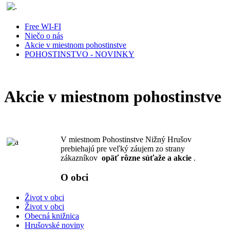
Free WI-FI
Niečo o nás
Akcie v miestnom pohostinstve
POHOSTINSTVO - NOVINKY
Akcie v miestnom pohostinstve
V miestnom Pohostinstve Nižný Hrušov
prebiehajú pre veľký záujem zo strany
zákazníkov
opäť rôzne súťaže a akcie
.
O obci
Život v obci
Život v obci
Obecná knižnica
Hrušovské noviny