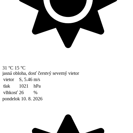
31 °C
15 °C
jasná obloha, dosť čerstvý severný vietor
vietor
S, 5.46
m/s
tlak
1021
hPa
vlhkosť
26
%
pondelok 10. 8. 2026