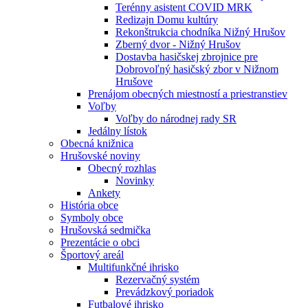
Terénny asistent COVID MRK
Redizajn Domu kultúry
Rekonštrukcia chodníka Nižný Hrušov
Zberný dvor - Nižný Hrušov
Dostavba hasičskej zbrojnice pre
Dobrovoľný hasičský zbor v Nižnom
Hrušove
Prenájom obecných miestností a priestranstiev
Voľby
Voľby do národnej rady SR
Jedálny lístok
Obecná knižnica
Hrušovské noviny
Obecný rozhlas
Novinky
Ankety
História obce
Symboly obce
Hrušovská sedmička
Prezentácie o obci
Športový areál
Multifunkčné ihrisko
Rezervačný systém
Prevádzkový poriadok
Futbalové ihrisko