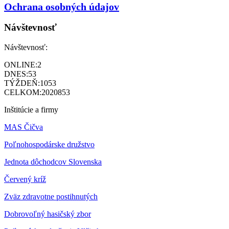
Ochrana osobných údajov
Návštevnosť
Návštevnosť:
ONLINE:
2
DNES:
53
TÝŽDEŇ:
1053
CELKOM:
2020853
Inštitúcie a firmy
MAS Čičva
Poľnohospodárske družstvo
Jednota dôchodcov Slovenska
Červený kríž
Zväz zdravotne postihnutých
Dobrovoľný hasičský zbor